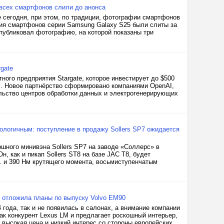
всех смартфонов слили до анонса
 сегодня, при этом, по традиции, фотографии смартфонов
ция смартфонов серии Samsung Galaxy S25 были слиты за
 опубликовал фотографию, на которой показаны три
gate
ого предприятия Stargate, которое инвестирует до $500
м. Новое партнёрство сформировано компаниями OpenAI,
ельство центров обработки данных и электрогенерирующих
логичным: поступление в продажу Sollers SP7 ожидается
ошного минивэна Sollers SP7 на заводе «Соллерс» в
н, как и пикап Sollers ST8 на базе JAC T8, будет
. и 390 Нм крутящего момента, восьмиступенчатым
я отложила планы по выпуску Volvo EM90
 года, так и не появилась в салонах, а внимание компании
ак конкурент Lexus LM и предлагает роскошный интерьер,
 высокая цена и низкий интерес со стороны европейских...