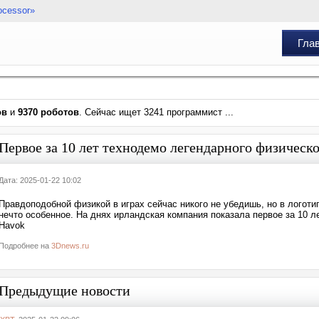
ocessor»
Гла
ов
и
9370 роботов
. Сейчас ищет 3241 программист ...
Первое за 10 лет технодемо легендарного физическ
Дата: 2025-01-22 10:02
Правдоподобной физикой в играх сейчас никого не убедишь, но в логот
нечто особенное. На днях ирландская компания показала первое за 10 л
Havok
Подробнее на
3Dnews.ru
Предыдущие новости