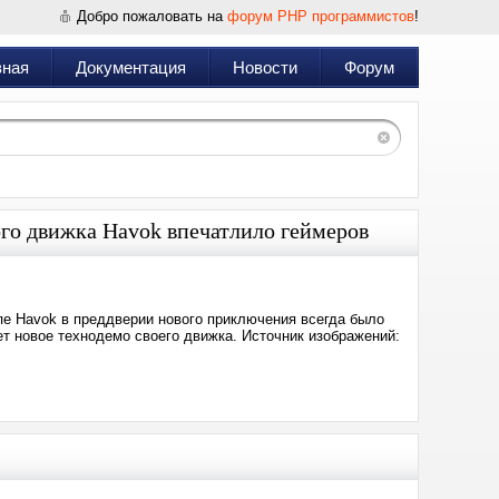
Добро пожаловать на
форум PHP программистов
!
вная
Документация
Новости
Форум
ого движка Havok впечатлило геймеров
ипе Havok в преддверии нового приключения всегда было
ет новое технодемо своего движка. Источник изображений: