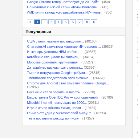
Google Chrome теперь потребует до 20 Гбайт...
(450)
По мотивам книжной серии «Коты-Воители»...
(415)
AMD купит канадского разработчика ИИ-чипов...
(786)
<
1
2
3
4
5
6
7
8
>
Популярные
США стали главным поставщиком...
(40163)
Character.AI запустила короткие ИИ-сериалы...
(39628)
Инженеры уложили HBM на бок —...
(39357)
Китайские специалисты заявили,...
(34154)
Морские сражения, крупнейшая...
(33527)
Датамайнер раскрыл дату релиза...
(32356)
Тысячи сотрудников Google требуют...
(28515)
Thermaltake представила блок питания,...
(26662)
Chrome для Android стал заметно плавнее: Google...
(22997)
Россияне стали звонить и писать...
(22220)
Вышел релиз OpenIDE Pro — корпоративной...
(20790)
Mitsubishi начнёт выпускать по 1000...
(20311)
Игра в стиле «Джона Уика», новая...
(19154)
Геймер отсудил у Microsoft свой аккаунт...
(18233)
Tesla поставила рекорд по числу...
(17357)