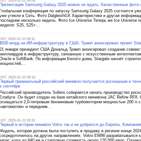
iXBT
, 2025-01-22 09:06
Презентации Samsung Galaxy 2025 можно не ждать. Качественные фото 
Глобальная конференция по запуску Samsung Galaxy 2025 состоится уже
уже утекли в Сеть. Фото DalgleishGX Характеристики и другая информа
последние несколько недель. Фото Ice Universe Теперь же Ice Universe
модели: S25, S25+...
iXBT
, 2025-01-22 09:11
$500 млрд на ИИ-инфраструктуру в США: Трамп анонсировал проект Star
21 января президент США Дональд Трамп анонсировал создание совместн
миллиардов в инфраструктуру, связанную с искусственным интеллекто
Oracle и SoftBank. По информации Белого дома, Stargate начнёт строит
мощностей,...
iXBT
, 2025-01-22 09:16
Первый премиальный российский минивэн получается роскошным и техно
в сентябре
Российский производитель Sollers собирается начать производство роск
Елабуге. Он будет создан на базе китайского минивэна JAC Refine RF8. О
оснащаться 2,0-литровым бензиновым турбомотором мощностью 200 л.с
«автоматом» и передним...
iXBT
, 2025-01-22 09:32
Первый в истории минивэн Volvo так и не добрался до Европы. Компани
Модель, которая должна была поступить в продажу в регионе конце 2024
сосредоточилось на других направлениях. Volvo EM90 разрабатывался к
запас хода до 640 км и стартовую стоимость около 120 000 евро. Однако