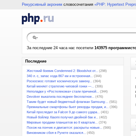
Рекурсивный акроним
словосочетания
«PHP: Hypertext Prepr
За последние 24 часа нас посетили
143975 программист
Последние
Жестокий боевик Condemned 2: Bloodshot от...
(298)
340 л. с, запас хода 867 км и встроенная...
(344)
Роскосмос готовит космическую замену...
(364)
Китай меняет стратегию чиповой гонки —...
(306)
Неполадки у «Ростелекома» стали причиной...
(344)
Devolver выкатила последнее бесплатное...
(476)
Таким будет новый бюджетный флагман Samsung:...
(581)
Премиальные смартфоны бьют рекорды продаж, и...
(396)
Китай проследил за Falcon 9 до самого удара...
(401)
Новый бойлер Xiaomi получил двойной бак и...
(402)
Мировые продажи планшетов во II квартале...
(374)
Похож на пончик и двигается: раскрыты новые...
(566)
Виновником сбоя в Рунете оказался...
(450)