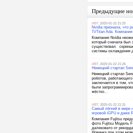
Предыдущие но
iXBT
, 2025-01-22 21:25
Nvidia признала, что
Ti/Titan Ada. Компани
Компания Nvidia неожи
который сначала был 
существовал. скриншо
системы охлаждения дл
iXBT
, 2025-01-22 21:26
Немецкий стартап Ser
Немецкий стартап Ser
роботов, работающего
заключается в том, чт
были запрограммирова
жёстко...
iXBT
, 2025-01-22 21:31
Самый лёгкий в мире н
игровой iGPU и даже 
Компания Fujitsu пред
фото Fujitsu Модель F
далековато от рекорда
Новинка при этом може