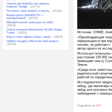
Chrome для Android стал заметно
плавнее: Google...
(22771)
Россияне стали звонить и писать...
(22120)
Вышел релиз OpenIDE Pro —
корпоративной...
(20710)
Mitsubishi начнёт выпускать по 1000...
(20215)
Owlcat починила Warhammer 40,000: Rogue
Источник: CHIME, Andre 
Trader...
(19531)
Игра в стиле «Джона Уика», новая...
(19073)
«Преобладающая теори
образующихся при взр
Геймер отсудил у Microsoft свой аккаунт...
(18134)
похоже, не работает»
автор одного из иссле
Используя телескопы 
расстоянии 130 000 св
превышает массу Солн
Земли.
«Среди всех известны
родительской галакти
работой по определен
Исследователи предпо
звёзд, где магнетары
звёзд или коллапсе бе
наблюдения с помощью
Подробнее на
iXBT