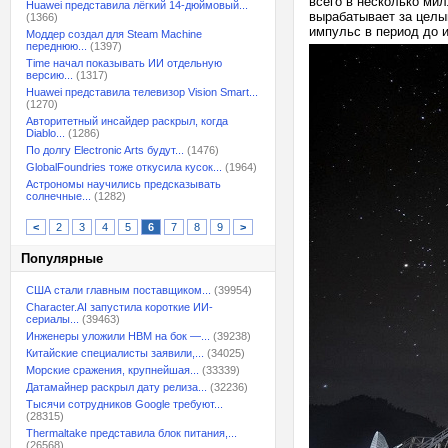
всего в несколько ми
Huawei представила лёгкий 14-дюймовый...
вырабатывает за целы
(1366)
импульс в период до 
Моддер создал для Steam Machine
переднюю...
(1397)
Time начал показывать ИИ отдельную
версию...
(1317)
Huawei представила телевизор Vision Smart...
(1270)
Авторитетный инсайдер раскрыл, когда
Diablo...
(1286)
По долгу Electronic Arts будут...
(1476)
GlobalFoundries тоже откусила кусок...
(1964)
Астрономы научились предсказывать
солнечные...
(1282)
<
2
3
4
5
6
7
8
9
>
Популярные
США стали главным поставщиком...
(39954)
Character.AI запустила короткие ИИ-
сериалы...
(39463)
Инженеры уложили HBM на бок —...
(39238)
Китайские специалисты заявили,...
(34025)
Морские сражения, крупнейшая...
(33339)
Датамайнер раскрыл дату релиза...
(32236)
Тысячи сотрудников Google требуют...
(28315)
Thermaltake представила блок питания,...
(26568)