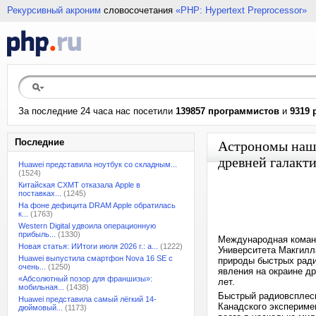
Рекурсивный акроним
словосочетания
«PHP: Hypertext Preprocessor»
За последние 24 часа нас посетили
139857 программистов
и
9319 
Последние
Астрономы нашл
древней галакт
Huawei представила ноутбук со складным...
(1524)
Китайская CXMT отказала Apple в
поставках...
(1245)
На фоне дефицита DRAM Apple обратилась
к...
(1763)
Western Digital удвоила операционную
прибыль...
(1330)
Международная команд
Новая статья: ИИтоги июля 2026 г.: а...
(1222)
Университета Макгилл
Huawei выпустила смартфон Nova 16 SE с
природы быстрых ради
очень...
(1250)
явления на окраине др
«Абсолютный позор для франшизы»:
лет.
мобильная...
(1438)
Быстрый радиовсплеск
Huawei представила самый лёгкий 14-
Канадского экспериме
дюймовый...
(1173)