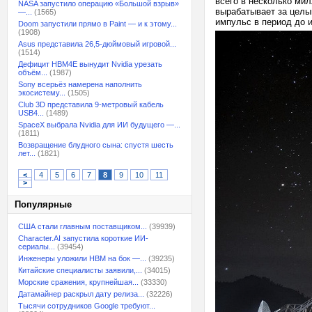
всего в несколько ми
NASA запустило операцию «Большой взрыв»
вырабатывает за целы
—...
(1565)
импульс в период до 
Doom запустили прямо в Paint — и к этому...
(1908)
Asus представила 26,5-дюймовый игровой...
(1514)
Дефицит HBM4E вынудит Nvidia урезать
объём...
(1987)
Sony всерьёз намерена наполнить
экосистему...
(1505)
Club 3D представила 9-метровый кабель
USB4...
(1489)
SpaceX выбрала Nvidia для ИИ будущего —...
(1811)
Возвращение блудного сына: спустя шесть
лет...
(1821)
<
4
5
6
7
8
9
10
11
>
Популярные
США стали главным поставщиком...
(39939)
Character.AI запустила короткие ИИ-
сериалы...
(39454)
Инженеры уложили HBM на бок —...
(39235)
Китайские специалисты заявили,...
(34015)
Морские сражения, крупнейшая...
(33330)
Датамайнер раскрыл дату релиза...
(32226)
Тысячи сотрудников Google требуют...