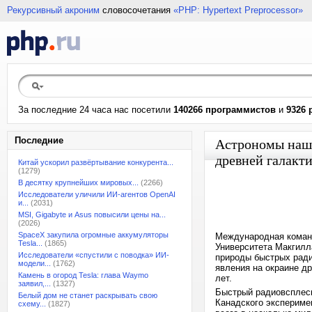
Рекурсивный акроним
словосочетания
«PHP: Hypertext Preprocessor»
За последние 24 часа нас посетили
140266 программистов
и
9326 
Последние
Астрономы нашл
древней галакт
Китай ускорил развёртывание конкурента...
(1279)
В десятку крупнейших мировых...
(2266)
Исследователи уличили ИИ-агентов OpenAI
и...
(2031)
MSI, Gigabyte и Asus повысили цены на...
(2026)
SpaceX закупила огромные аккумуляторы
Международная команд
Tesla...
(1865)
Университета Макгилл
Исследователи «спустили с поводка» ИИ-
природы быстрых ради
модели...
(1762)
явления на окраине др
Камень в огород Tesla: глава Waymo
лет.
заявил,...
(1327)
Быстрый радиовсплеск
Белый дом не станет раскрывать свою
Канадского экспериме
схему...
(1827)