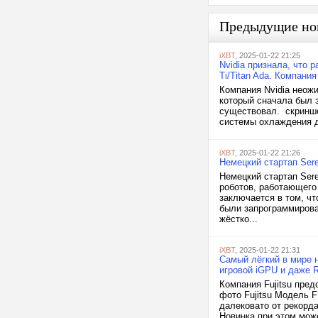
Предыдущие но
iXBT
, 2025-01-22 21:25
Nvidia признала, что
Ti/Titan Ada. Компани
Компания Nvidia неожи
который сначала был 
существовал. скриншо
системы охлаждения дл
iXBT
, 2025-01-22 21:26
Немецкий стартап Ser
Немецкий стартап Ser
роботов, работающего
заключается в том, чт
были запрограммирова
жёстко...
iXBT
, 2025-01-22 21:31
Самый лёгкий в мире н
игровой iGPU и даже 
Компания Fujitsu пред
фото Fujitsu Модель F
далековато от рекорда
Новинка при этом може