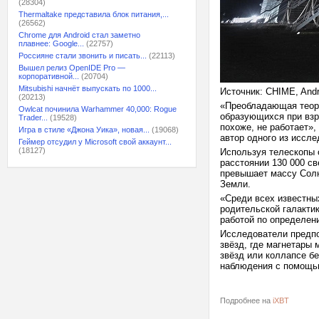
(28304)
Thermaltake представила блок питания,...
(26562)
Chrome для Android стал заметно
плавнее: Google...
(22757)
Россияне стали звонить и писать...
(22113)
Вышел релиз OpenIDE Pro —
корпоративной...
(20704)
Mitsubishi начнёт выпускать по 1000...
Источник: CHIME, Andre 
(20213)
«Преобладающая теори
Owlcat починила Warhammer 40,000: Rogue
образующихся при взр
Trader...
(19528)
похоже, не работает»
Игра в стиле «Джона Уика», новая...
(19068)
автор одного из иссле
Геймер отсудил у Microsoft свой аккаунт...
(18127)
Используя телескопы 
расстоянии 130 000 св
превышает массу Солн
Земли.
«Среди всех известны
родительской галакти
работой по определен
Исследователи предпо
звёзд, где магнетары
звёзд или коллапсе бе
наблюдения с помощью
Подробнее на
iXBT