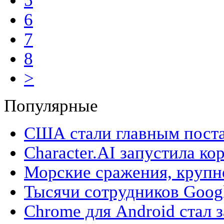
5
6
7
8
>
Популярные
США стали главным поста
Character.AI запустила ко
Морские сражения, крупн
Тысячи сотрудников Googl
Chrome для Android стал з