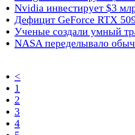
Nvidia инвестирует $3 млр
Дефицит GeForce RTX 5090
Ученые создали умный тра
NASA переделывало обычн
<
1
2
3
4