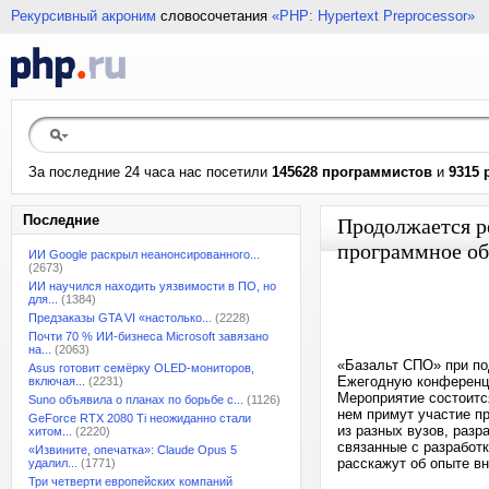
Рекурсивный акроним
словосочетания
«PHP: Hypertext Preprocessor»
За последние 24 часа нас посетили
145628 программистов
и
9315 
Последние
Продолжается р
программное об
ИИ Google раскрыл неанонсированного...
(2673)
ИИ научился находить уязвимости в ПО, но
для...
(1384)
Предзаказы GTA VI «настолько...
(2228)
Почти 70 % ИИ-бизнеса Microsoft завязано
на...
(2063)
«Базальт СПО» при по
Asus готовит семёрку OLED-мониторов,
Ежегодную конференц
включая...
(2231)
Мероприятие состоитс
Suno объявила о планах по борьбе с...
(1126)
нем примут участие п
GeForce RTX 2080 Ti неожиданно стали
из разных вузов, раз
хитом...
(2220)
связанные с разработк
«Извините, опечатка»: Claude Opus 5
расскажут об опыте в
удалил...
(1771)
Три четверти европейских компаний