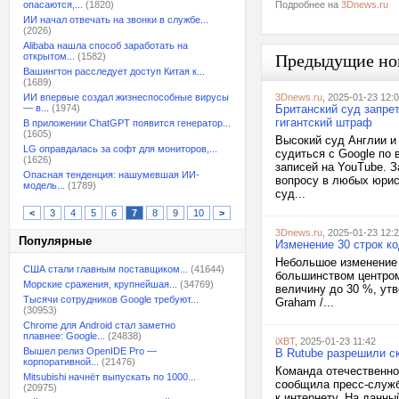
опасаются,...
(1820)
Подробнее на
3Dnews.ru
ИИ начал отвечать на звонки в службе...
(2026)
Alibaba нашла способ заработать на
открытом...
(1582)
Предыдущие но
Вашингтон расследует доступ Китая к...
(1689)
ИИ впервые создал жизнеспособные вирусы
3Dnews.ru
, 2025-01-23 12:
— в...
(1974)
Британский суд запре
гигантский штраф
В приложении ChatGPT появится генератор...
(1605)
Высокий суд Англии и
LG оправдалась за софт для мониторов,...
судиться с Google по 
(1626)
записей на YouTube. 
Опасная тенденция: нашумевшая ИИ-
вопросу в любых юрис
модель...
(1789)
суд...
<
3
4
5
6
7
8
9
10
>
3Dnews.ru
, 2025-01-23 12:
Популярные
Изменение 30 строк к
Небольшое изменение 
США стали главным поставщиком...
(41644)
большинством центром
Морские сражения, крупнейшая...
(34769)
величину до 30 %, ут
Тысячи сотрудников Google требуют...
Graham /...
(30953)
Chrome для Android стал заметно
плавнее: Google...
(24838)
iXBT
, 2025-01-23 11:42
Вышел релиз OpenIDE Pro —
В Rutube разрешили с
корпоративной...
(21476)
Команда отечественно
Mitsubishi начнёт выпускать по 1000...
сообщила пресс-служб
(20975)
к интернету. На данн