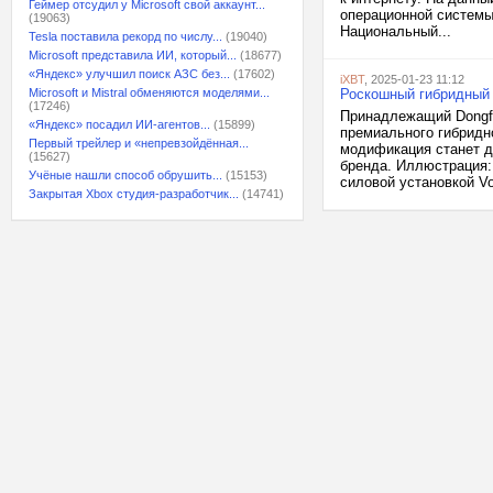
Геймер отсудил у Microsoft свой аккаунт...
операционной системы 
(19063)
Национальный...
Tesla поставила рекорд по числу...
(19040)
Microsoft представила ИИ, который...
(18677)
«Яндекс» улучшил поиск АЗС без...
(17602)
iXBT
, 2025-01-23 11:12
Microsoft и Mistral обменяются моделями...
Роскошный гибридный 
(17246)
Принадлежащий Dongfe
«Яндекс» посадил ИИ-агентов...
(15899)
премиального гибридн
Первый трейлер и «непревзойдённая...
модификация станет д
(15627)
бренда. Иллюстрация:
Учёные нашли способ обрушить...
(15153)
силовой установкой Vo
Закрытая Xbox студия-разработчик...
(14741)