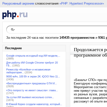
Рекурсивный акроним
словосочетания
«PHP: Hypertext Preprocessor»
За последние 24 часа нас посетили
145435 программистов
и
9361 
Последние
Продолжается р
программное об
Google открыла исходный код ИИ-модели,...
(2889)
Для работы ИИ Google Chrome требует 20
ГБ...
(1992)
Режиссёр «Колобка» и независимая
лаборатория...
(2034)
9000 мАч, 100 Вт и экран 2K: iQOO Neo 11...
(2436)
«Базальт СПО» при по
Ежегодную конференц
«Беспрецедентные» предзаказы GTA VI...
(2928)
Мероприятие состоитс
«Это попросту не имеет смысла»: глава...
нем примут участие п
(1747)
из разных вузов, раз
За сутки ИИ выявил несколько сотен...
связанные с разработк
(1874)
расскажут об опыте в
В Южной Корее создали навигатор, который...