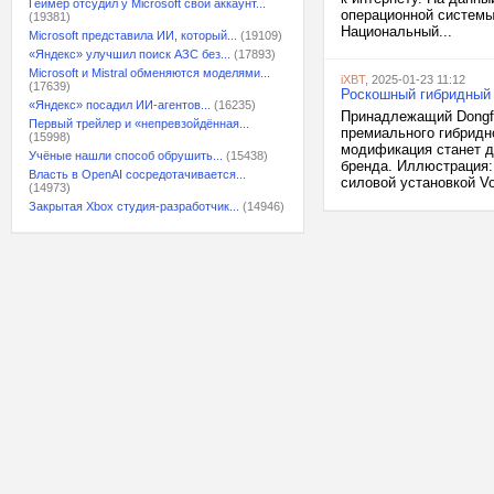
Геймер отсудил у Microsoft свой аккаунт...
операционной системы 
(19381)
Национальный...
Microsoft представила ИИ, который...
(19109)
«Яндекс» улучшил поиск АЗС без...
(17893)
Microsoft и Mistral обменяются моделями...
iXBT
, 2025-01-23 11:12
(17639)
Роскошный гибридный 
«Яндекс» посадил ИИ-агентов...
(16235)
Принадлежащий Dongfe
Первый трейлер и «непревзойдённая...
премиального гибридн
(15998)
модификация станет д
Учёные нашли способ обрушить...
(15438)
бренда. Иллюстрация:
Власть в OpenAI сосредотачивается...
силовой установкой Vo
(14973)
Закрытая Xbox студия-разработчик...
(14946)