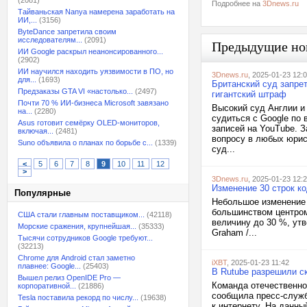
(2081)
Подробнее на
3Dnews.ru
Тайваньская Nanya намерена заработать на
ИИ,...
(3156)
ByteDance запретила своим
исследователям...
(2091)
Предыдущие но
ИИ Google раскрыл неанонсированного...
(2902)
ИИ научился находить уязвимости в ПО, но
3Dnews.ru
, 2025-01-23 12:
для...
(1693)
Британский суд запре
Предзаказы GTA VI «настолько...
(2497)
гигантский штраф
Почти 70 % ИИ-бизнеса Microsoft завязано
Высокий суд Англии и
на...
(2280)
судиться с Google по 
Asus готовит семёрку OLED-мониторов,
записей на YouTube. 
включая...
(2481)
вопросу в любых юрис
Suno объявила о планах по борьбе с...
(1339)
суд...
<
5
6
7
8
9
10
11
12
>
3Dnews.ru
, 2025-01-23 12:
Изменение 30 строк к
Популярные
Небольшое изменение 
большинством центром
США стали главным поставщиком...
(42118)
величину до 30 %, ут
Морские сражения, крупнейшая...
(35333)
Graham /...
Тысячи сотрудников Google требуют...
(32213)
Chrome для Android стал заметно
iXBT
, 2025-01-23 11:42
плавнее: Google...
(25403)
В Rutube разрешили с
Вышел релиз OpenIDE Pro —
Команда отечественно
корпоративной...
(21886)
сообщила пресс-служб
Tesla поставила рекорд по числу...
(19638)
к интернету. На данн