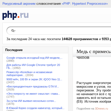
Рекурсивный акроним
словосочетания
«PHP: Hypertext Preprocessor»
За последние 24 часа нас посетили
144628 программистов
и
9353 
Последние
Медь с примесь
чипов
Google открыла исходный код ИИ-модели,...
(2890)
Для работы ИИ Google Chrome требует 20
ГБ...
(1992)
Режиссёр «Колобка» и независимая
лаборатория...
(2034)
9000 мАч, 100 Вт и экран 2K: iQOO Neo 11...
(2437)
Растущее энергопотре
микросхем и узлов, по
«Беспрецедентные» предзаказы GTA VI...
(2929)
перегревом. Эту проб
«Это попросту не имеет смысла»: глава...
но начинается всё с п
(1747)
зависеть всё остальн
За сутки ИИ выявил несколько сотен...
(E6). Источник изобра
(1874)
В Южной Корее создали навигатор, который...
Подробнее на
3Dnews.ru