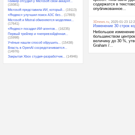
Геймер отсудил у Microsoft свой аккаунт...
содержатся в текстов
(19381)
опубликованное...
Microsoft представила ИИ, который...
(19113)
«Яндекс» улучшил поиск АЗС без...
(17893)
Microsoft и Mistral обменяются моделями...
3Dnews.ru
, 2025-01-23 12:
(17641)
Изменение 30 строк к
«Яндекс» посадил ИИ-агентов...
(16235)
Небольшое изменение 
Первый трейлер и «непревзойдённая...
большинством центром
(15998)
величину до 30 %, ут
Учёные нашли способ обрушить...
(15438)
Graham /...
Власть в OpenAI сосредотачивается...
(14976)
Закрытая Xbox студия-разработчик...
(14946)