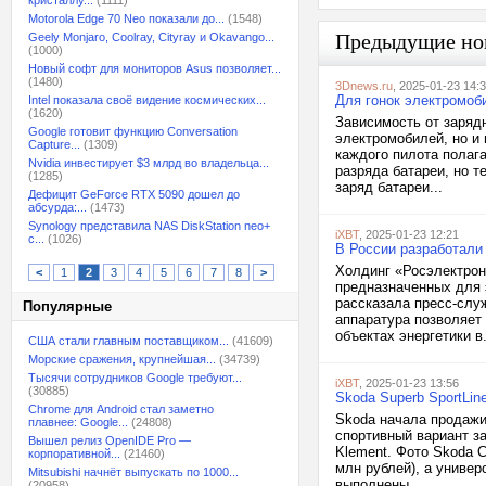
кристаллу...
(1111)
Motorola Edge 70 Neo показали до...
(1548)
Предыдущие но
Geely Monjaro, Coolray, Cityray и Okavango...
(1000)
Новый софт для мониторов Asus позволяет...
(1480)
3Dnews.ru
, 2025-01-23 14:
Для гонок электромоб
Intel показала своё видение космических...
(1620)
Зависимость от заряд
Google готовит функцию Conversation
электромобилей, но и 
Capture...
(1309)
каждого пилота полаг
Nvidia инвестирует $3 млрд во владельца...
разряда батареи, но т
(1285)
заряд батареи...
Дефицит GeForce RTX 5090 дошел до
абсурда:...
(1473)
Synology представила NAS DiskStation neo+
iXBT
, 2025-01-23 12:21
с...
(1026)
В России разработали
Холдинг «Росэлектрон
<
1
2
3
4
5
6
7
8
>
предназначенных для 
рассказала пресс-слу
Популярные
аппаратура позволяет
объектах энергетики в.
США стали главным поставщиком...
(41609)
Морские сражения, крупнейшая...
(34739)
Тысячи сотрудников Google требуют...
iXBT
, 2025-01-23 13:56
(30885)
Skoda Superb SportLin
Chrome для Android стал заметно
Skoda начала продажи 
плавнее: Google...
(24808)
спортивный вариант з
Вышел релиз OpenIDE Pro —
Klement. Фото Skoda С
корпоративной...
(21460)
млн рублей), а универ
Mitsubishi начнёт выпускать по 1000...
выполнены...
(20958)