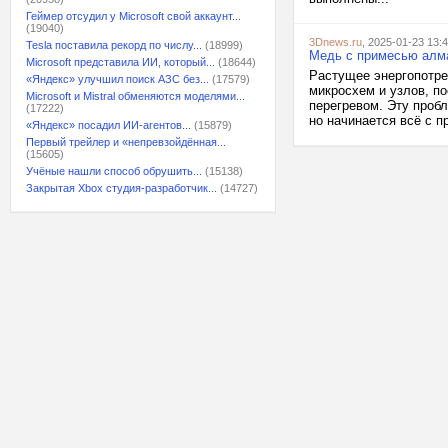
Геймер отсудил у Microsoft свой аккаунт...
(19040)
3Dnews.ru
, 2025-01-23 13:
Tesla поставила рекорд по числу...
(18999)
Медь с примесью алма
Microsoft представила ИИ, который...
(18644)
Растущее энергопотре
«Яндекс» улучшил поиск АЗС без...
(17579)
микросхем и узлов, по
Microsoft и Mistral обменяются моделями...
перегревом. Эту проб
(17222)
но начинается всё с п
«Яндекс» посадил ИИ-агентов...
(15879)
Первый трейлер и «непревзойдённая...
(15605)
Учёные нашли способ обрушить...
(15138)
Закрытая Xbox студия-разработчик...
(14727)