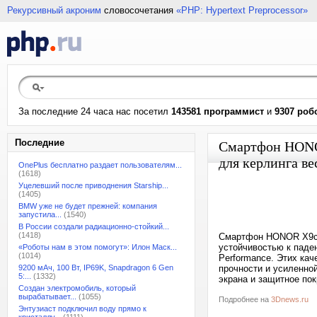
Рекурсивный акроним
словосочетания
«PHP: Hypertext Preprocessor»
За последние 24 часа нас посетил
143581 программист
и
9307 роб
Последние
Смартфон HONOR
для керлинга ве
OnePlus бесплатно раздает пользователям...
(1618)
Уцелевший после приводнения Starship...
(1405)
BMW уже не будет прежней: компания
запустила...
(1540)
В России создали радиационно-стойкий...
(1418)
Смартфон HONOR X9c, 
устойчивостью к паде
«Роботы нам в этом помогут»: Илон Маск...
(1014)
Performance. Этих ка
9200 мАч, 100 Вт, IP69K, Snapdragon 6 Gen
прочности и усиленно
5:...
(1332)
экрана и защитное по
Создан электромобиль, который
вырабатывает...
(1055)
Подробнее на
3Dnews.ru
Энтузиаст подключил воду прямо к