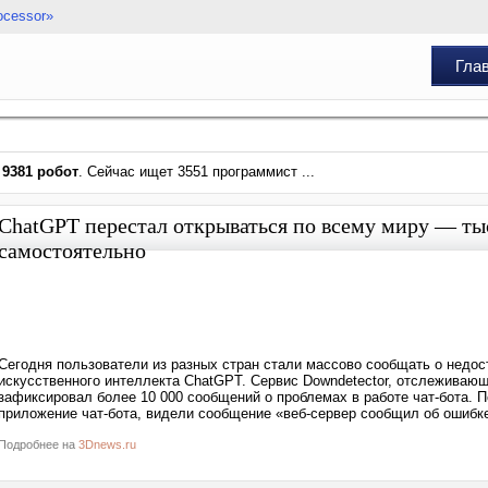
ocessor»
Гла
и
9381 робот
. Сейчас ищет 3551 программист ...
ChatGPT перестал открываться по всему миру — ты
самостоятельно
Сегодня пользователи из разных стран стали массово сообщать о недос
искусственного интеллекта ChatGPT. Сервис Downdetector, отслеживающ
зафиксировал более 10 000 сообщений о проблемах в работе чат-бота. 
приложение чат-бота, видели сообщение «веб-сервер сообщил об ошибк
Подробнее на
3Dnews.ru