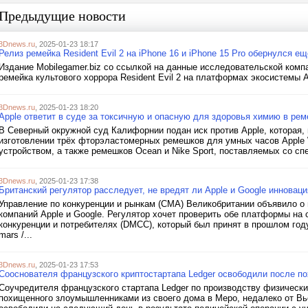
Предыдущие новости
3Dnews.ru
, 2025-01-23 18:17
Релиз ремейка Resident Evil 2 на iPhone 16 и iPhone 15 Pro обернулся
Издание Mobilegamer.biz со ссылкой на данные исследовательской ком
ремейка культового хоррора Resident Evil 2 на платформах экосистемы A
3Dnews.ru
, 2025-01-23 18:20
Apple ответит в суде за токсичную и опасную для здоровья химию в ре
В Северный окружной суд Калифорнии подан иск против Apple, которая,
изготовлении трёх фторэластомерных ремешков для умных часов Apple W
устройством, а также ремешков Ocean и Nike Sport, поставляемых со спе
3Dnews.ru
, 2025-01-23 17:38
Британский регулятор расследует, не вредят ли Apple и Google инновац
Управление по конкуренции и рынкам (CMA) Великобритании объявило о
компаний Apple и Google. Регулятор хочет проверить обе платформы на
конкуренции и потребителях (DMCC), который был принят в прошлом году
mars /...
3Dnews.ru
, 2025-01-23 17:53
Сооснователя французского криптостартапа Ledger освободили после п
Соучредителя французского стартапа Ledger по производству физически
похищенного злоумышленниками из своего дома в Меро, недалеко от Вьер