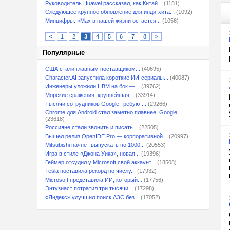
Руководитель Huawei рассказал, как Китай...
(1181)
Следующее крупное обновление для инди-хита...
(1092)
Минцифры: «Max в нашей жизни остается...
(1056)
<
1
2
3
4
5
6
7
8
>
Популярные
США стали главным поставщиком...
(40695)
Character.AI запустила короткие ИИ-сериалы...
(40087)
Инженеры уложили HBM на бок —...
(39762)
Морские сражения, крупнейшая...
(33914)
Тысячи сотрудников Google требуют...
(29266)
Chrome для Android стал заметно плавнее: Google...
(23618)
Россияне стали звонить и писать...
(22505)
Вышел релиз OpenIDE Pro — корпоративной...
(20997)
Mitsubishi начнёт выпускать по 1000...
(20553)
Игра в стиле «Джона Уика», новая...
(19396)
Геймер отсудил у Microsoft свой аккаунт...
(18508)
Tesla поставила рекорд по числу...
(17932)
Microsoft представила ИИ, который...
(17756)
Энтузиаст потратил три тысячи...
(17298)
«Яндекс» улучшил поиск АЗС без...
(17052)