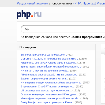
Рекурсивный акроним
словосочетания
«PHP: Hypertext Prepr
За последние 24 часа нас посетил
154081 программист
Последние
Suno объявила о планах по борьбе с...
(623)
GeForce RTX 2080 Ti неожиданно стали хитом...
(1539)
«Извините, опечатка»: Claude Opus 5 удалил...
(1374)
Три четверти европейских компаний опасаются,...
(1340)
ИИ начал отвечать на звонки в службе...
(1584)
Alibaba нашла способ заработать на открытом...
(1132)
Вашингтон расследует доступ Китая к...
(1101)
ИИ впервые создал жизнеспособные вирусы — в...
(1593)
В приложении ChatGPT появится генератор...
(1140)
LG оправдалась за софт для мониторов,...
(1214)
Опасная тенденция: нашумевшая ИИ-модель...
(1268)
Минцифры задумало лишить российских детей...
(1262)
Geely Monjaro выходит в премиум: в Китае...
(1185)