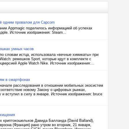
 ещё одним провалом для Capcom
пании Appmagic поделилось информацией об успехах
pple. Источник изображения: Steam...
мешках умных часов
 по словам истца, использовала «вечные химикаты» при
atch: ремешков Sport, которые идут в комплекте с
цверсией Apple Watch Nike. Источник изображения:...
иям в смартфонах
 начале расследования в отношении мобильных экосистем
 соответствие новому Закону о цифровых рынках,
 и вступил в силу в январе. Источник изображения: bruce
охищения
х криптокошельков Давида Балланда (David Balland),
зона (Франция) рано утром во вторник, 21 января,