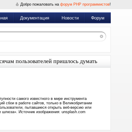
Добро пожаловать на
форум PHP программистов
!
вная
Документация
Новости
Форум
сячам пользователей пришлось думать
Дата:
2025-
01-
23
18:09
тупности самого известного в мире инструмента
ий сбои в работе сайтов, только в Великобритании
Пользователи, пытавшиеся открыть веб-версию или
е шлюза». Источник изображения: unsplash.com