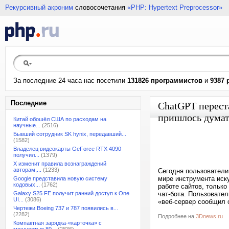
Рекурсивный акроним
словосочетания
«PHP: Hypertext Preprocessor»
За последние 24 часа нас посетили
131826 программистов
и
9387 
Последние
ChatGPT перест
пришлось думат
Китай обошёл США по расходам на
научные...
(2516)
Бывший сотрудник SK hynix, передавший...
(1582)
Владелец видеокарты GeForce RTX 4090
получил...
(1379)
X изменит правила вознаграждений
авторам,...
(1233)
Сегодня пользователи
мире инструмента иск
Google представила новую систему
кодовых...
(1762)
работе сайтов, тольк
Galaxy S25 FE получит ранний доступ к One
чат-бота. Пользовате
UI...
(3086)
«веб-сервер сообщил 
Чертежи Boeing 737 и 787 появились в...
(2282)
Подробнее на
3Dnews.ru
Компактная зарядка-«карточка» с