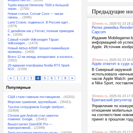
мощностью 80...
(2836)
Турбо-версия Dimensity 7500 и большой
экран...
(2755)
Предыдущие но
Новая статья: Corsair Cove — лихая
гавань....
(2695)
Land Cruiser, подвинься. В Россию едет...
3Dnews.ru
, 2025-01-23 18:
(1974)
Релиз ремейка Residen
С дизайном как у Ferrari, полным приводом
Capcom
и...
(1635)
Издание Mobilegamer.
Самый «злой» Volkswagen Tiguan:
информацией об успех
Volkswagen...
(1473)
Apple. Источник изобр
Новый Airbus A350F прошел важнейшую
проверку...
(1404)
Всего 12 км между аппаратами: в космосе...
3Dnews.ru
, 2025-01-23 18:
(1501)
Apple ответит в суде
20-ядерная платформа Nvidia RTX Spark
N1X...
(2159)
В Северный окружной с
использовала «вечные
<
1
2
3
4
5
6
7
8
>
часов Apple Watch: ре
и Nike Sport, поставл
Популярные
3Dnews.ru
, 2025-01-23 17:
США стали главным поставщиком...
(42201)
Британский регулятор 
Морские сражения, крупнейшая...
(35421)
Управление по конкур
Тысячи сотрудников Google требуют...
отношении мобильных 
(32459)
на соответствие ново
Chrome для Android стал заметно
принят в прошлом году
плавнее: Google...
(25481)
Вышел релиз OpenIDE Pro —
корпоративной...
(21949)
3Dnews.ru
, 2025-01-23 17:
Tesla поставила рекорд по числу...
(19730)