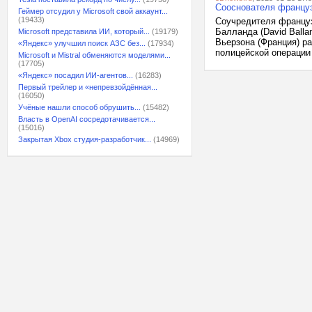
Сооснователя француз
Геймер отсудил у Microsoft свой аккаунт...
(19433)
Соучредителя француз
Балланда (David Ball
Microsoft представила ИИ, который...
(19179)
Вьерзона (Франция) ра
«Яндекс» улучшил поиск АЗС без...
(17934)
полицейской операции 
Microsoft и Mistral обменяются моделями...
(17705)
«Яндекс» посадил ИИ-агентов...
(16283)
Первый трейлер и «непревзойдённая...
(16050)
Учёные нашли способ обрушить...
(15482)
Власть в OpenAI сосредотачивается...
(15016)
Закрытая Xbox студия-разработчик...
(14969)