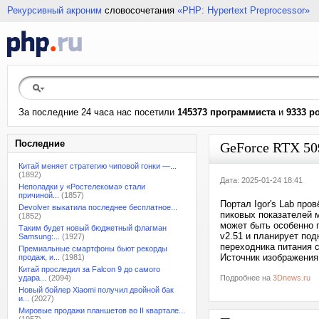
Рекурсивный акроним
словосочетания
«PHP: Hypertext Preprocessor»
За последние 24 часа нас посетили
145373 программиста
и
9333 р
Последние
GeForce RTX 509
Китай меняет стратегию чиповой гонки —...
(1892)
Дата: 2025-01-24 18:41
Неполадки у «Ростелекома» стали
причиной...
(1857)
Портал Igor's Lab про
Devolver выкатила последнее бесплатное...
пиковых показателей 
(1852)
может быть особенно п
Таким будет новый бюджетный флагман
v2.51 и планирует по
Samsung:...
(1927)
переходника питания с
Премиальные смартфоны бьют рекорды
Источник изображения
продаж, и...
(1981)
Китай проследил за Falcon 9 до самого
удара...
(2094)
Подробнее на
3Dnews.ru
Новый бойлер Xiaomi получил двойной бак
и...
(2027)
Мировые продажи планшетов во II квартале...