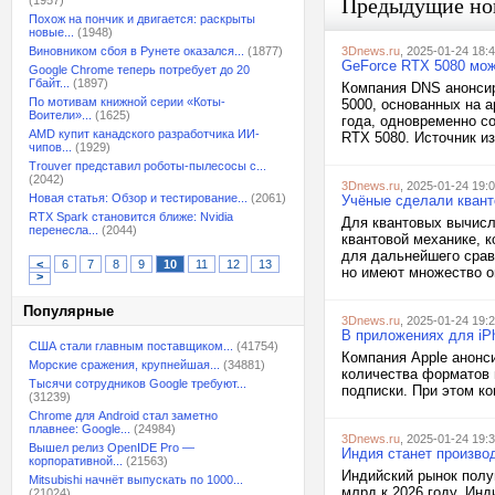
(1957)
Предыдущие но
Похож на пончик и двигается: раскрыты
новые...
(1948)
Виновником сбоя в Рунете оказался...
(1877)
3Dnews.ru
, 2025-01-24 18:
GeForce RTX 5080 можн
Google Chrome теперь потребует до 20
Гбайт...
(1897)
Компания DNS анонсир
По мотивам книжной серии «Коты-
5000, основанных на а
Воители»...
(1625)
года, одновременно с
AMD купит канадского разработчика ИИ-
RTX 5080. Источник из
чипов...
(1929)
Trouver представил роботы-пылесосы с...
(2042)
3Dnews.ru
, 2025-01-24 19:
Новая статья: Обзор и тестирование...
(2061)
Учёные сделали квант
RTX Spark становится ближе: Nvidia
Для квантовых вычисл
перенесла...
(2044)
квантовой механике, 
для дальнейшего срав
<
6
7
8
9
10
11
12
13
но имеют множество о
>
Популярные
3Dnews.ru
, 2025-01-24 19:
В приложениях для iP
США стали главным поставщиком...
(41754)
Компания Apple анонс
Морские сражения, крупнейшая...
(34881)
количества форматов 
Тысячи сотрудников Google требуют...
подписки. При этом ко
(31239)
Chrome для Android стал заметно
плавнее: Google...
(24984)
3Dnews.ru
, 2025-01-24 19:
Вышел релиз OpenIDE Pro —
Индия станет произво
корпоративной...
(21563)
Индийский рынок полуп
Mitsubishi начнёт выпускать по 1000...
млрд к 2026 году. Инд
(21024)