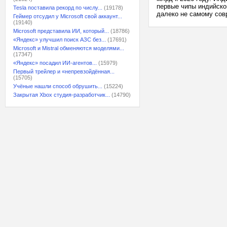
первые чипы индийско
Tesla поставила рекорд по числу...
(19178)
далеко не самому совр
Геймер отсудил у Microsoft свой аккаунт...
(19140)
Microsoft представила ИИ, который...
(18786)
«Яндекс» улучшил поиск АЗС без...
(17691)
Microsoft и Mistral обменяются моделями...
(17347)
«Яндекс» посадил ИИ-агентов...
(15979)
Первый трейлер и «непревзойдённая...
(15705)
Учёные нашли способ обрушить...
(15224)
Закрытая Xbox студия-разработчик...
(14790)