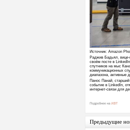
Источник: Amazon Pho
Раджив Бадьял, вице-
своём посте в Linked
спутников на мыс Кан
коммуникационных спу
диапазона, активные д
Панос Панай, старший
событие в LinkedIn, о
интернет-связи для д
Подробнее на
iXBT
Предыдущие но