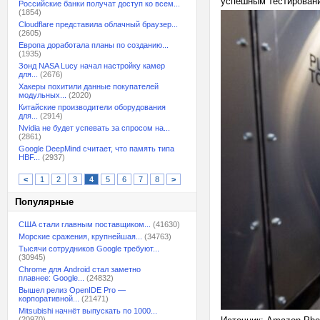
успешным тестировани
Российские банки получат доступ ко всем...
(1854)
Cloudflare представила облачный браузер...
(2605)
Европа доработала планы по созданию...
(1935)
Зонд NASA Lucy начал настройку камер
для...
(2676)
Хакеры похитили данные покупателей
модульных...
(2020)
Китайские производители оборудования
для...
(2914)
Nvidia не будет успевать за спросом на...
(2861)
Google DeepMind считает, что память типа
HBF...
(2937)
<
1
2
3
4
5
6
7
8
>
Популярные
США стали главным поставщиком...
(41630)
Морские сражения, крупнейшая...
(34763)
Тысячи сотрудников Google требуют...
(30945)
Chrome для Android стал заметно
плавнее: Google...
(24832)
Вышел релиз OpenIDE Pro —
корпоративной...
(21471)
Mitsubishi начнёт выпускать по 1000...
(20970)