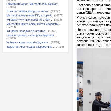
Источник: Amazon Pho
Геймер отсудил у Microsoft свой аккаунт...
Согласно планам Amaz
(19055)
высокоскоростного ин
Tesla поставила рекорд по числу...
(19030)
связи США, половина 
Microsoft представила ИИ, который...
(18672)
Project Kuiper призва
«Яндекс» улучшил поиск АЗС без...
(17598)
время доминирует на 
Microsoft и Mistral обменяются моделями...
Amazon планирует нача
(17244)
Центр производства сп
«Яндекс» посадил ИИ-агентов...
(15897)
сами космические апп
Первый трейлер и «непревзойдённая...
запуском. Amazon пок
(15619)
сохранения коммерчес
Учёные нашли способ обрушить...
(15151)
контейнеры, подготовл
Закрытая Xbox студия-разработчик...
(14735)