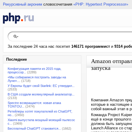
Рекурсивный акроним
словосочетания
«PHP: Hypertext Preprocessor»
За последние 24 часа нас посетил
146171 программист
и
9314 роб
Последние
Amazon отправл
запуска
Конфигурация памяти из 2015 года,
процессор...
(2289)
«Мы собираемся построить заводы на
Луне»....
(1718)
У Европы будет свой Starlink: ЕС утвердил...
(2533)
В США создали молекулярный анализатор...
(2133)
Компания Amazon пред
Spectre возвращается: новая атака
которые в настоящее 
TONTOU...
(2474)
собой важный этап в 
Ретейлеры хотят покупателей из ChatGPT,
Команда Project Kuipe
но...
(2450)
ещё в конце прошлого
Xiaomi выпустила мощный моющий пылесос
должна быть запущена
с...
(1969)
Launch Alliance со ст
Бесплатный ChatGPT становится...
(1662)