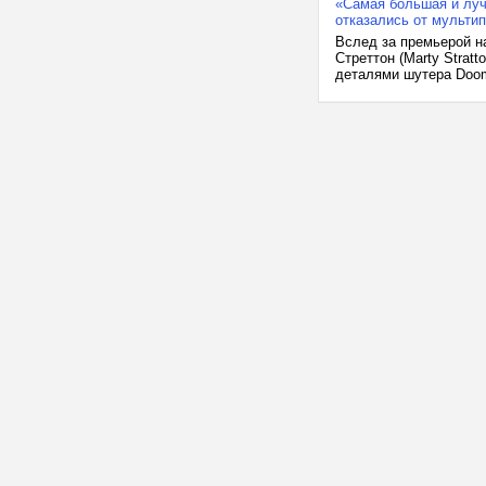
«Самая большая и луч
отказались от мульти
Вслед за премьерой на
Стреттон (Marty Strat
деталями шутера Doom: