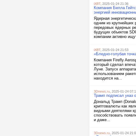
iXBT
, 2025-01-24 21:36
Компания Билла Гейтса
энергией инновационн
Ядерная энергетическ
одним из крупнейших р
передовых ядерных ре
будущих объектов SDC
компании активно ищут
iXBT
, 2025-01-24 21:53
«Бледно-голубая точк
Компания Firefly Aero
который сделал впеча
Луне. Запуск аппарата
использованием ракет
находится на...
3Dnews.ru
, 2025-01-24 07:1
Трамп подписал указ 
Дональд Трамп (Donald
криптовалюты как явле
видными деятелями кр
способствовать появл
и даже...
3Dnews.ru
, 2025-01-24 21: