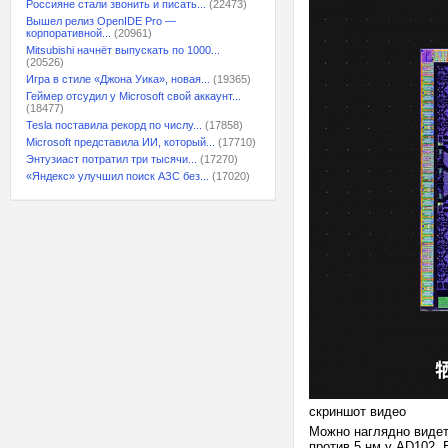
Россияне стали звонить и писать...
(22473)
Вышел релиз OpenIDE Pro —
корпоративной...
(20961)
Mitsubishi начнёт выпускать по 1000...
(20526)
Игра в стиле «Джона Уика», новая...
(19365)
Геймер отсудил у Microsoft свой аккаунт...
(18477)
Tesla поставила рекорд по числу...
(17858)
Microsoft представила ИИ, который...
(17710)
Энтузиаст потратил три тысячи...
(17270)
«Яндекс» улучшил поиск АЗС без...
(17020)
скриншот видео
Можно наглядно видет
против 5 нм у AD102. 