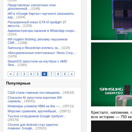
(1138)
Представлены элегантные очки
дополненной...
(1249)
ИИ в «Google Картах» научился заказывать
еду...
(1104)
Расширенный показ GTA VI пройдёт 27
августа...
(1209)
Администраторы каналов в WhatsApp скоро...
(1104)
ИИ подвёл Nothing: рекламу наушников
CMF...
(1288)
Samsung и Mousterian взялись за...
(1119)
«Бесцеремонные клептоманы»: News Corp....
(1476)
SteamOS запустили на ноутбуке с AMD
Strix...
(1365)
<
2
3
4
5
6
7
8
9
>
Популярные
США стали главным поставщиком...
(40618)
Character.AI запустила короткие ИИ-
сериалы...
(40031)
Инженеры уложили HBM на бок —...
(39713)
Морские сражения, крупнейшая...
(33871)
Кристалл, напомним, 
Тысячи сотрудников Google требуют...
всю историю — 750 к
(29170)
Chrome для Android стал заметно
плавнее: Google...
(23531)