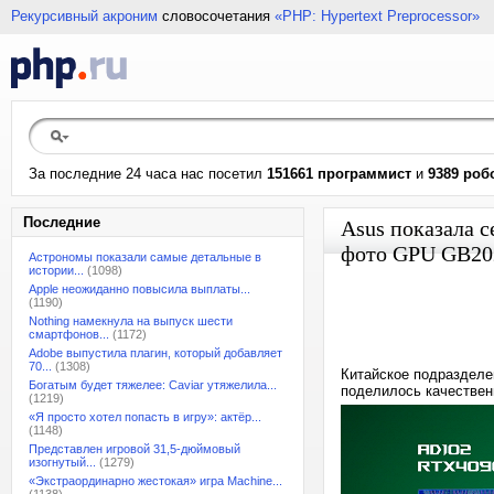
Рекурсивный акроним
словосочетания
«PHP: Hypertext Preprocessor»
За последние 24 часа нас посетил
151661 программист
и
9389 роб
Последние
Asus показала 
фото GPU GB202
Астрономы показали самые детальные в
истории...
(1098)
Apple неожиданно повысила выплаты...
(1190)
Nothing намекнула на выпуск шести
смартфонов...
(1172)
Adobe выпустила плагин, который добавляет
70...
(1308)
Китайское подразделе
Богатым будет тяжелее: Caviar утяжелила...
поделилось качестве
(1219)
«Я просто хотел попасть в игру»: актёр...
(1148)
Представлен игровой 31,5-дюймовый
изогнутый...
(1279)
«Экстраординарно жестокая» игра Machine...