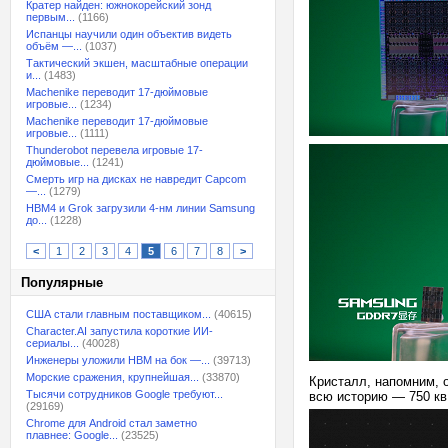
Кратер найден: южнокорейский зонд
первым...
(1166)
Испанцы научили один объектив видеть
объём —...
(1037)
Тактический экшен, масштабные операции
и...
(1483)
Machenike переводит 17-дюймовые
игровые...
(1234)
Machenike переводит 17-дюймовые
игровые...
(1111)
Thunderobot перевела игровые 17-
дюймовые...
(1241)
Смерть игр на дисках не навредит Capcom
—...
(1279)
HBM4 и Grok загрузили 4-нм линии Samsung
до...
(1228)
<
1
2
3
4
5
6
7
8
>
Популярные
США стали главным поставщиком...
(40615)
Character.AI запустила короткие ИИ-
сериалы...
(40028)
Инженеры уложили HBM на бок —...
(39713)
Морские сражения, крупнейшая...
(33870)
Кристалл, напомним, 
Тысячи сотрудников Google требуют...
всю историю — 750 к
(29169)
Chrome для Android стал заметно
плавнее: Google...
(23525)