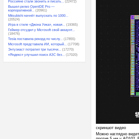
Россияне стали звонить и писать...
(22472)
Вышел релиз OpenIDE Pro —
корпоративной...
(20961)
Mitsubishi начнёт выпускать по 1000...
(20524)
Игра в стиле «Джона Уика», новая...
(19365)
Геймер отсудил у Microsoft свой аккаунт...
(18476)
Tesla поставила рекорд по числу...
(17855)
Microsoft представила ИИ, который...
(17708)
Энтузиаст потратил три тысячи...
(17270)
«Яндекс» улучшил поиск АЗС без...
(17020)
скриншот видео
Можно наглядно видет
против 5 нм у AD102. 