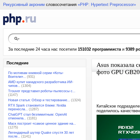
Рекурсивный акроним
словосочетания
«PHP: Hypertext Preprocessor»
За последние 24 часа нас посетили
151032 программиста
и
9389 р
Последние
Asus показала 
фото GPU GB202
По мотивам книжной серии «Коты-
Воители»...
(931)
AMD купит канадского разработчика ИИ-
чипов...
(1304)
Trouver представил роботы-пылесосы с...
(1147)
Новая статья: Обзор и тестирование...
(1324)
RTX Spark становится ближе: Nvidia
Китайское подразделе
перенесла...
(1287)
поделилось качестве
ChatGPT стал безлимитным: OpenAI
отменила...
(1181)
Маск построит «самое ценное здание на...
(1275)
Легендарный шутер Quake спустя 30 лет
после...
(1141)