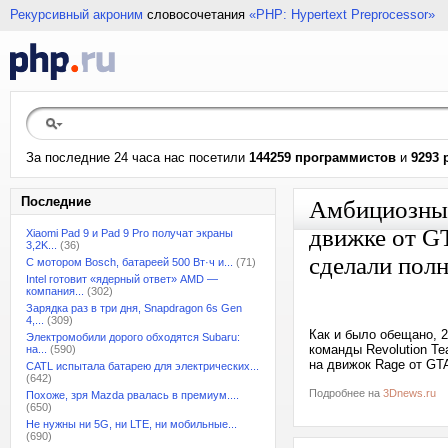
Рекурсивный акроним
словосочетания
«PHP: Hypertext Preprocessor»
За последние 24 часа нас посетили
144259 программистов
и
9293 
Последние
Амбициозный 
движке от G
Xiaomi Pad 9 и Pad 9 Pro получат экраны
3,2K...
(36)
сделали пол
С мотором Bosch, батареей 500 Вт·ч и...
(71)
Intel готовит «ядерный ответ» AMD —
компания...
(302)
Зарядка раз в три дня, Snapdragon 6s Gen
4,...
(309)
Как и было обещано, 2
Электромобили дорого обходятся Subaru:
команды Revolution T
на...
(590)
на движок Rage от GTA
CATL испытала батарею для электрических...
(642)
Подробнее на
3Dnews.ru
Похоже, зря Mazda рвалась в премиум....
(650)
Не нужны ни 5G, ни LTE, ни мобильные...
(690)