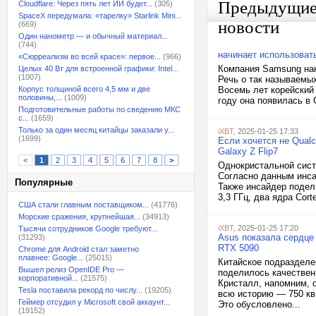
Предыдущи
Cloudflare: Через пять лет ИИ будет...
(305)
SpaceX передумала: «тарелку» Starlink Mini...
новости
(669)
Один нанометр — и обычный материал...
(744)
начинает использоват
«Сюрреализм во всей красе»: первое...
(966)
Компания Samsung нако
Целых 40 Вт для встроенной графики: Intel...
(1007)
Речь о так называемы
Корпус толщиной всего 4,5 мм и две
Восемь лет корейский 
половины,...
(1009)
году она появилась в 
Подготовительные работы по сведению МКС
с...
(1659)
Только за один месяц китайцы заказали у...
iXBT
, 2025-01-25 17:33
(1699)
Если хочется не Qual
Galaxy Z Flip7
<
1
2
3
4
5
6
7
8
>
Однокристальной сист
Согласно данным инса
Популярные
Также инсайдер подел
3,3 ГГц, два ядра Cort
США стали главным поставщиком...
(41776)
Морские сражения, крупнейшая...
(34913)
iXBT
, 2025-01-25 17:20
Тысячи сотрудников Google требуют...
Asus показала сердце
(31293)
RTX 5090
Chrome для Android стал заметно
плавнее: Google...
(25015)
Китайское подразделе
Вышел релиз OpenIDE Pro —
поделилось качестве
корпоративной...
(21575)
Кристалл, напомним, 
Tesla поставила рекорд по числу...
(19205)
всю историю — 750 кв
Геймер отсудил у Microsoft свой аккаунт...
Это обусловлено...
(19152)