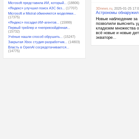
Microsoft представила ИИ, который...
(18806)
«Яндекс» улучшил поиск АЗС без...
(17707)
3Dnews.ru
, 2025-01-25 17:
Астрономы обнаружили
Microsoft и Mistral обменяются моделями...
(17375)
Новые наблюдение за 
«Яндекс» посадил ИИ-агентов...
(15999)
позволили выяснить у
Первый трейлер и «непревзойдённая...
кладезем множества о
(15732)
всё новые и новые де
Учёные нашли способ обрушить...
(15247)
экваторе...
Закрытая Xbox студия-разработчик...
(14803)
Власть в OpenAI сосредотачивается...
(14775)