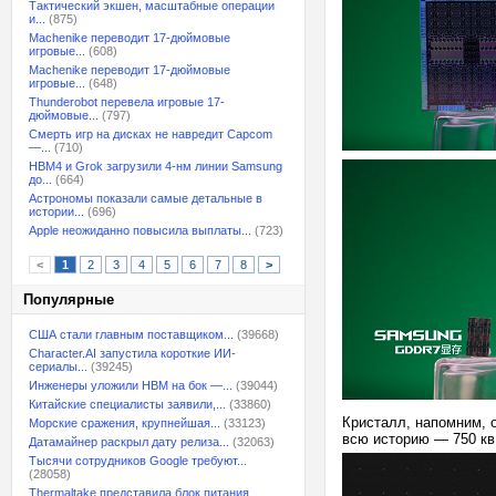
Тактический экшен, масштабные операции
и...
(875)
Machenike переводит 17-дюймовые
игровые...
(608)
Machenike переводит 17-дюймовые
игровые...
(648)
Thunderobot перевела игровые 17-
дюймовые...
(797)
Смерть игр на дисках не навредит Capcom
—...
(710)
HBM4 и Grok загрузили 4-нм линии Samsung
до...
(664)
Астрономы показали самые детальные в
истории...
(696)
Apple неожиданно повысила выплаты...
(723)
<
1
2
3
4
5
6
7
8
>
Популярные
США стали главным поставщиком...
(39668)
Character.AI запустила короткие ИИ-
сериалы...
(39245)
Инженеры уложили HBM на бок —...
(39044)
Китайские специалисты заявили,...
(33860)
Кристалл, напомним, 
Морские сражения, крупнейшая...
(33123)
всю историю — 750 к
Датамайнер раскрыл дату релиза...
(32063)
Тысячи сотрудников Google требуют...
(28058)
Thermaltake представила блок питания,...