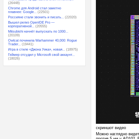
(26448)
Chrome для Android стал заметно
плавнее: Google...
(22501)
Россияне стали звонить и писать...
(22020)
Вышел релиз OpenIDE Pro —
корпоративной...
(20555)
Mitsubishi начнёт выпускать по 1000...
(20109)
Owlcat починила Warhammer 40,000: Rogue
Trader...
(19441)
Игра в стиле «Джона Уика», новая...
(18975)
Геймер отсудил у Microsoft свой аккаунт...
(18026)
скриншот видео
Можно наглядно видет
против 5 нм у AD102. 