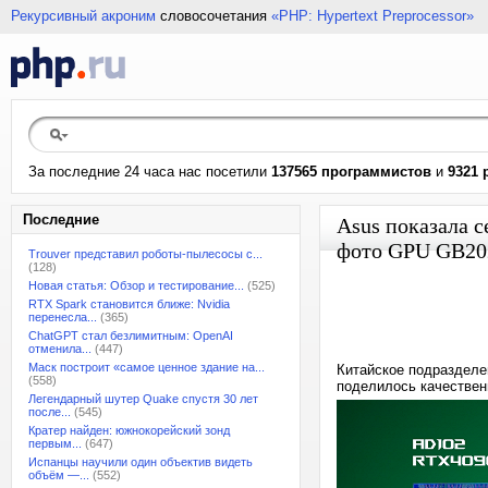
Рекурсивный акроним
словосочетания
«PHP: Hypertext Preprocessor»
За последние 24 часа нас посетили
137565 программистов
и
9321 
Последние
Asus показала 
фото GPU GB202
Trouver представил роботы-пылесосы с...
(128)
Новая статья: Обзор и тестирование...
(525)
RTX Spark становится ближе: Nvidia
перенесла...
(365)
ChatGPT стал безлимитным: OpenAI
отменила...
(447)
Маск построит «самое ценное здание на...
Китайское подразделе
(558)
поделилось качестве
Легендарный шутер Quake спустя 30 лет
после...
(545)
Кратер найден: южнокорейский зонд
первым...
(647)
Испанцы научили один объектив видеть
объём —...
(552)