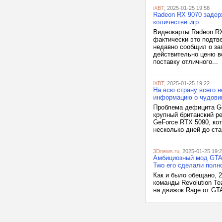
iXBT
, 2025-01-25 19:58
Radeon RX 9070 заде
количестве игр
Видеокарты Radeon RX
фактически это подтв
недавно сообщил о за
действительно ценю в
поставку отличного...
iXBT
, 2025-01-25 19:22
На всю страну всего 
информацию о чудови
Проблема дефицита Ge
крупный британский р
GeForce RTX 5090, кот
несколько дней до ста
3Dnews.ru
, 2025-01-25 19:
Амбициозный мод GTA: 
Two его сделали пол
Как и было обещано, 2
команды Revolution T
на движок Rage от GTA 