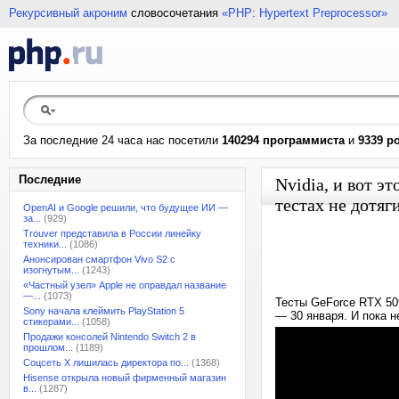
Рекурсивный акроним
словосочетания
«PHP: Hypertext Preprocessor»
За последние 24 часа нас посетили
140294 программиста
и
9339 р
Последние
Nvidia, и вот э
тестах не дотяг
OpenAI и Google решили, что будущее ИИ —
за...
(929)
Trouver представила в России линейку
техники...
(1086)
Анонсирован смартфон Vivo S2 с
изогнутым...
(1243)
«Частный узел» Apple не оправдал название
—...
(1073)
Тесты GeForce RTX 50
Sony начала клеймить PlayStation 5
— 30 января. И пока 
стикерами...
(1058)
Продажи консолей Nintendo Switch 2 в
прошлом...
(1189)
Соцсеть X лишилась директора по...
(1368)
Hisense открыла новый фирменный магазин
в...
(1287)