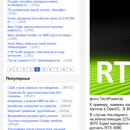
Google случайно раскрыла новые
возможности...
(1322)
76 километров новой оптики: «Билайн»...
(1155)
Geely раскрыла российские цены на EX5 EM-
R —...
(1114)
Blue Origin нашла вероятную причину
майского...
(1200)
Маск выбрал Nvidia, но AMD рассчитывает...
(1280)
Илон Маск забросил свой аналог
«Википедии»...
(1207)
У M**a ИИ-модель тоже вышла из-под
контроля...
(1351)
После запрета FCC производители...
(1226)
<
1
2
3
4
5
6
7
8
>
Популярные
США стали главным поставщиком...
(39772)
Character.AI запустила короткие ИИ-
сериалы...
(39327)
фото TechPowerUp
Инженеры уложили HBM на бок —...
(39112)
К примеру, новинка за
Китайские специалисты заявили,...
(33919)
баллов в OpenCL. В B
Морские сражения, крупнейшая...
(33225)
В случае последнего, 
Датамайнер раскрыл дату релиза...
(32124)
на впечатляющие 21%.
Тысячи сотрудников Google требуют...
4070 Super находится 
(28154)
догнать RTX 4090.
Thermaltake представила блок питания,...