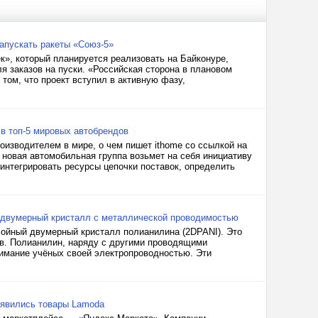
апускать ракеты «Союз-5»
к», который планируется реализовать на Байконуре,
 заказов на пуски. «Российская сторона в плановом
том, что проект вступил в активную фазу,
в топ-5 мировых автобрендов
оизводителем в мире, о чем пишет ithome со ссылкой на
 новая автомобильная группа возьмет на себя инициативу
 интегрировать ресурсы цепочки поставок, определить
 двумерный кристалл с металлической проводимостью
ойный двумерный кристалл полианилина (2DPANI). Это
в. Полианилин, наряду с другими проводящими
нимание учёных своей электропроводностью. Эти
 появились товары Lamoda