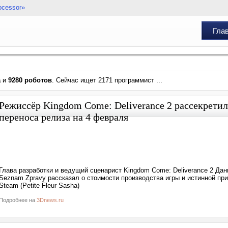
ocessor»
Гла
а
и
9280 роботов
. Сейчас ищет 2171 программист ...
Режиссёр Kingdom Come: Deliverance 2 рассекрети
переноса релиза на 4 февраля
Глава разработки и ведущий сценарист Kingdom Come: Deliverance 2 Дан
Seznam Zpravy рассказал о стоимости производства игры и истинной при
Steam (Petite Fleur Sasha)
Подробнее на
3Dnews.ru