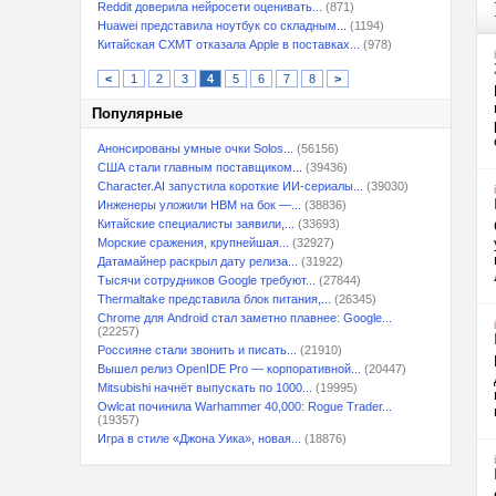
Reddit доверила нейросети оценивать...
(871)
Huawei представила ноутбук со складным...
(1194)
Китайская CXMT отказала Apple в поставках...
(978)
<
1
2
3
4
5
6
7
8
>
Популярные
Анонсированы умные очки Solos...
(56156)
США стали главным поставщиком...
(39436)
Character.AI запустила короткие ИИ-сериалы...
(39030)
Инженеры уложили HBM на бок —...
(38836)
Китайские специалисты заявили,...
(33693)
Морские сражения, крупнейшая...
(32927)
Датамайнер раскрыл дату релиза...
(31922)
Тысячи сотрудников Google требуют...
(27844)
Thermaltake представила блок питания,...
(26345)
Chrome для Android стал заметно плавнее: Google...
(22257)
Россияне стали звонить и писать...
(21910)
Вышел релиз OpenIDE Pro — корпоративной...
(20447)
Mitsubishi начнёт выпускать по 1000...
(19995)
Owlcat починила Warhammer 40,000: Rogue Trader...
(19357)
Игра в стиле «Джона Уика», новая...
(18876)