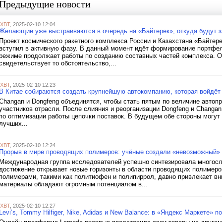
Предыдущие новости
iXBT
, 2025-02-10 12:04
Желающие уже выстраиваются в очередь на «Байтерек», откуда будут з
Проект космического ракетного комплекса России и Казахстана «Байтере
вступил в активную фазу. В данный момент идёт формирование портфеля
режиме продолжает работы по созданию составных частей комплекса. О 
свидетельствует то обстоятельство,...
iXBT
, 2025-02-10 12:23
В Китае собираются создать крупнейшую автокомпанию, которая войдёт 
Changan и Dongfeng объединятся, чтобы стать пятым по величине автопр
участников отрасли. После слияния и реорганизации Dongfeng и Changan
по оптимизации работы цепочки поставок. В будущем обе стороны могут
лучших...
iXBT
, 2025-02-10 12:24
Прорыв в мире проводящих полимеров: учёные создали «невозможный»
Международная группа исследователей успешно синтезировала многосл
достижение открывает новые горизонты в области проводящих полимеро
полимерами, такими как политиофен и полипиррол, давно привлекает в
материалы обладают огромным потенциалом в...
iXBT
, 2025-02-10 12:27
Levi’s, Tommy Hilfiger, Nike, Adidas и New Balance: в «Яндекс Маркете»