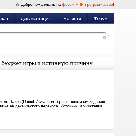
Добро пожаловать на
форум PHP программистов
!
вная
Документация
Новости
Форум
л бюджет игры и истинную причину
Дата:
2025-
02-
10
12:45
иэль Вавра (Daniel Vavra) в интервью чешскому изданию
чине её декабрьского переноса. Источник изображения: