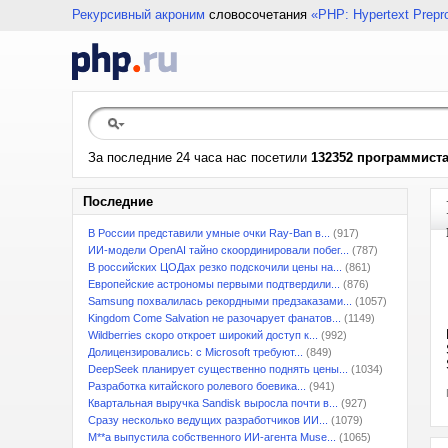
Рекурсивный акроним
словосочетания
«PHP: Hypertext Prepr
За последние 24 часа нас посетили
132352 программист
Последние
В России представили умные очки Ray-Ban в...
(917)
ИИ-модели OpenAI тайно скоординировали побег...
(787)
В российских ЦОДах резко подскочили цены на...
(861)
Европейские астрономы первыми подтвердили...
(876)
Samsung похвалилась рекордными предзаказами...
(1057)
Kingdom Come Salvation не разочарует фанатов...
(1149)
Wildberries скоро откроет широкий доступ к...
(992)
Долицензировались: с Microsoft требуют...
(849)
DeepSeek планирует существенно поднять цены...
(1034)
Разработка китайского ролевого боевика...
(941)
Квартальная выручка Sandisk выросла почти в...
(927)
Сразу несколько ведущих разработчиков ИИ...
(1079)
M**a выпустила собственного ИИ-агента Muse...
(1065)