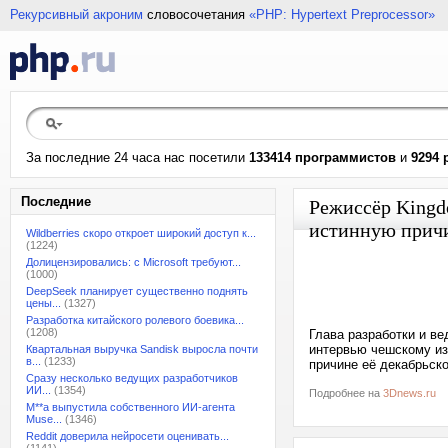
Рекурсивный акроним
словосочетания
«PHP: Hypertext Preprocessor»
За последние 24 часа нас посетили
133414 программистов
и
9294 
Последние
Режиссёр Kingd
истинную причи
Wildberries скоро откроет широкий доступ к...
(1224)
Долицензировались: с Microsoft требуют...
(1000)
DeepSeek планирует существенно поднять
цены...
(1327)
Разработка китайского ролевого боевика...
(1208)
Глава разработки и ве
интервью чешскому из
Квартальная выручка Sandisk выросла почти
в...
(1233)
причине её декабрьско
Сразу несколько ведущих разработчиков
ИИ...
(1354)
Подробнее на
3Dnews.ru
M**a выпустила собственного ИИ-агента
Muse...
(1346)
Reddit доверила нейросети оценивать...