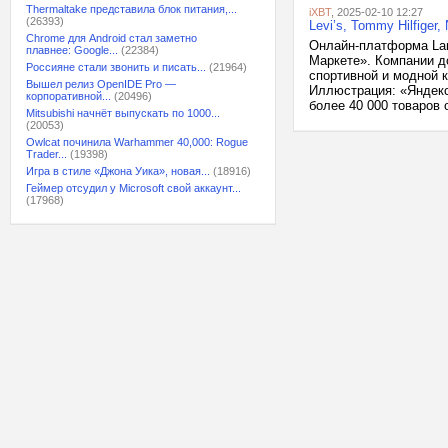
Thermaltake представила блок питания,...
iXBT
, 2025-02-10 12:27
(26393)
Levi’s, Tommy Hilfige
Chrome для Android стал заметно
Онлайн-платформа Lam
плавнее: Google...
(22384)
Маркете». Компании д
Россияне стали звонить и писать...
(21964)
спортивной и модной 
Вышел релиз OpenIDE Pro —
Иллюстрация: «Яндекс
корпоративной...
(20496)
более 40 000 товаров о
Mitsubishi начнёт выпускать по 1000...
(20053)
Owlcat починила Warhammer 40,000: Rogue
Trader...
(19398)
Игра в стиле «Джона Уика», новая...
(18916)
Геймер отсудил у Microsoft свой аккаунт...
(17968)