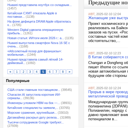
(1141)
Предыдущие но
Huawei представила ноутбук со складным...
(1457)
Китайская CXMT отказала Apple в
iXBT
, 2025-02-10 12:04
поставках...
(1138)
Желающие уже выстраи
На фоне дефицита DRAM Apple обратилась
Проект космического р
к...
(1705)
реализовать на Байко
Western Digital удвоила операционную
заказов на пуски. «Р
прибыль...
(1261)
составных частей комп
Новая статья: ИИтоги июля 2026 г.: а...
(1135)
обстоятельство,...
Huawei выпустила смартфон Nova 16 SE с
очень...
(1168)
«Абсолютный позор для франшизы»:
iXBT
, 2025-02-10 12:23
мобильная...
(1344)
В Китае собираются с
Huawei представила самый лёгкий 14-
Changan и Dongfeng о
дюймовый...
(1092)
пишет ithome со ссылк
новая автомобильная г
<
1
2
3
4
5
6
7
8
>
будущем обе стороны 
Популярные
iXBT
, 2025-02-10 12:24
США стали главным поставщиком...
(39545)
Прорыв в мире провод
Character.AI запустила короткие ИИ-
металлической прово
сериалы...
(39136)
Международная групп
Инженеры уложили HBM на бок —...
(38931)
полианилина (2DPANI)
Китайские специалисты заявили,...
(33765)
Полианилин, наряду с
Морские сражения, крупнейшая...
(33010)
давно привлекает вни
Датамайнер раскрыл дату релиза...
(31989)
потенциалом в...
Тысячи сотрудников Google требуют...
(27939)