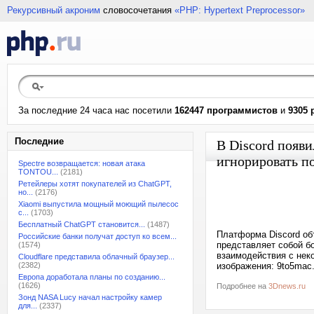
Рекурсивный акроним
словосочетания
«PHP: Hypertext Preprocessor»
За последние 24 часа нас посетили
162447 программистов
и
9305 
Последние
В Discord появ
игнорировать п
Spectre возвращается: новая атака
TONTOU...
(2181)
Ретейлеры хотят покупателей из ChatGPT,
но...
(2176)
Xiaomi выпустила мощный моющий пылесос
с...
(1703)
Бесплатный ChatGPT становится...
(1487)
Платформа Discord об
Российские банки получат доступ ко всем...
представляет собой бо
(1574)
взаимодействия с нек
Cloudflare представила облачный браузер...
(2382)
изображения: 9to5mac
Европа доработала планы по созданию...
(1626)
Подробнее на
3Dnews.ru
Зонд NASA Lucy начал настройку камер
для...
(2337)