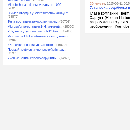
3Dnews.ru
, 2025-02-11 06:5
Mitsubishi начнёт выпускать по 1000...
Установка водоблока 
(20813)
Глава компании Therma
Геймер отсудил у Microsoft свой аккаунт...
(18872)
Хартунг (Roman Hartu
Tesla поставила рекорд по числу...
(18709)
разработанного для эт
изображений: YouTube /
Microsoft представила ИИ, который...
(18366)
«Яндекс» улучшил поиск АЗС без...
(17412)
Microsoft и Mistral обменяются моделями...
(16989)
«Яндекс» посадил ИИ-агентов...
(15692)
Первый трейлер и «непревзойдённая...
(15378)
Учёные нашли способ обрушить...
(14973)