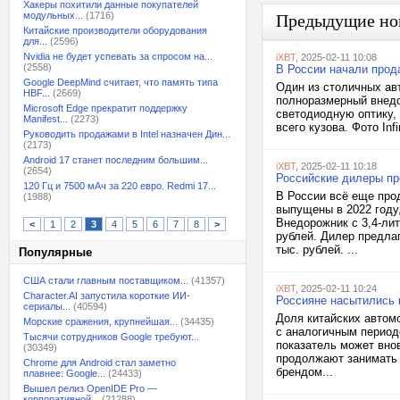
Хакеры похитили данные покупателей
модульных...
(1716)
Предыдущие но
Китайские производители оборудования
для...
(2596)
Nvidia не будет успевать за спросом на...
iXBT
, 2025-02-11 10:08
(2558)
В России начали продав
Google DeepMind считает, что память типа
Один из столичных авт
HBF...
(2669)
полноразмерный внедо
Microsoft Edge прекратит поддержку
светодиодную оптику,
Manifest...
(2273)
всего кузова. Фото Inf
Руководить продажами в Intel назначен Дин...
(2173)
Android 17 станет последним большим...
iXBT
, 2025-02-11 10:18
(2654)
Российские дилеры про
120 Гц и 7500 мАч за 220 евро. Redmi 17...
В России всё еще про
(1988)
выпущены в 2022 году,
Внедорожник с 3,4-ли
<
1
2
3
4
5
6
7
8
>
рублей. Дилер предлаг
тыс. рублей. ...
Популярные
США стали главным поставщиком...
(41357)
iXBT
, 2025-02-11 10:24
Character.AI запустила короткие ИИ-
Россияне насытились 
сериалы...
(40594)
Доля китайских автом
Морские сражения, крупнейшая...
(34435)
с аналогичным период
Тысячи сотрудников Google требуют...
показатель может вно
(30349)
продолжают занимать 
Chrome для Android стал заметно
брендом...
плавнее: Google...
(24433)
Вышел релиз OpenIDE Pro —
корпоративной...
(21288)