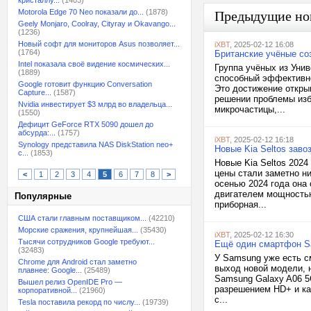
кристаллу...
(1403)
Motorola Edge 70 Neo показали до...
(1878)
Предыдущие но
Geely Monjaro, Coolray, Cityray и Okavango...
(1236)
Новый софт для мониторов Asus позволяет...
iXBT
, 2025-02-12 16:08
(1764)
Британские учёные со
Intel показала своё видение космических...
Группа учёных из Уни
(1889)
способный эффективно
Google готовит функцию Conversation
Это достижение откры
Capture...
(1587)
решении проблемы изб
Nvidia инвестирует $3 млрд во владельца...
микрочастицы,...
(1550)
Дефицит GeForce RTX 5090 дошел до
абсурда:...
(1757)
iXBT
, 2025-02-12 16:18
Synology представила NAS DiskStation neo+
Новые Kia Seltos зав
с...
(1853)
Новые Kia Seltos 2024
цены стали заметно ни
<
1
2
3
4
5
6
7
8
>
осенью 2024 года она
двигателем мощностью
Популярные
приборная...
США стали главным поставщиком...
(42210)
Морские сражения, крупнейшая...
(35430)
iXBT
, 2025-02-12 16:30
Тысячи сотрудников Google требуют...
Ещё один смартфон Sa
(32483)
У Samsung уже есть см
Chrome для Android стал заметно
выход новой модели, 
плавнее: Google...
(25489)
Samsung Galaxy A06 5
Вышел релиз OpenIDE Pro —
разрешением HD+ и ка
корпоративной...
(21960)
с...
Tesla поставила рекорд по числу...
(19739)