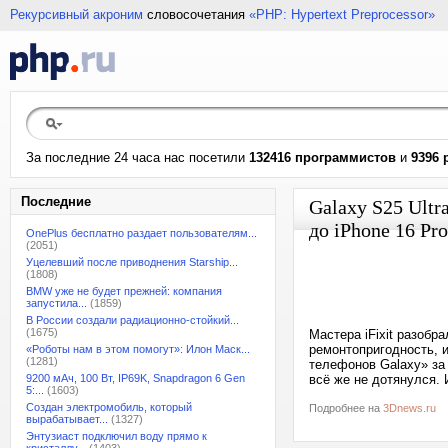
Рекурсивный акроним
словосочетания
«PHP: Hypertext Preprocessor»
За последние 24 часа нас посетили
132416 программистов
и
9396 
Последние
Galaxy S25 Ult
до iPhone 16 Pr
OnePlus бесплатно раздает пользователям...
(2051)
Уцелевший после приводнения Starship...
(1808)
BMW уже не будет прежней: компания
запустила...
(1859)
В России создали радиационно-стойкий...
(1675)
Мастера iFixit разобр
ремонтопригодность, 
«Роботы нам в этом помогут»: Илон Маск...
(1281)
телефонов Galaxy» за 
9200 мАч, 100 Вт, IP69K, Snapdragon 6 Gen
всё же не дотянулся. И
5:...
(1603)
Создан электромобиль, который
Подробнее на
3Dnews.ru
вырабатывает...
(1327)
Энтузиаст подключил воду прямо к