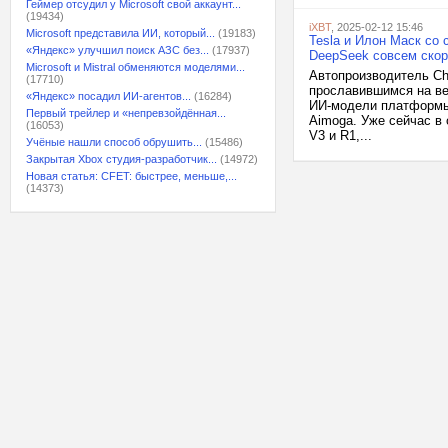
Геймер отсудил у Microsoft свой аккаунт...
(19434)
iXBT
, 2025-02-12 15:46
Microsoft представила ИИ, который...
(19183)
Tesla и Илон Маск со
«Яндекс» улучшил поиск АЗС без...
(17937)
DeepSeek совсем скор
Microsoft и Mistral обменяются моделями...
Автопроизводитель Ch
(17710)
прославившимся на ве
«Яндекс» посадил ИИ-агентов...
(16284)
ИИ-модели платформы 
Первый трейлер и «непревзойдённая...
Aimoga. Уже сейчас в
(16053)
V3 и R1,...
Учёные нашли способ обрушить...
(15486)
Закрытая Xbox студия-разработчик...
(14972)
Новая статья: CFET: быстрее, меньше,...
(14373)