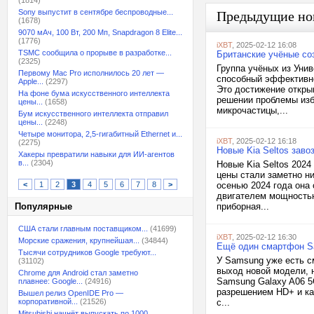
(1814)
Sony выпустит в сентябре беспроводные...
Предыдущие но
(1678)
9070 мАч, 100 Вт, 200 Мп, Snapdragon 8 Elite...
(1776)
iXBT
, 2025-02-12 16:08
TSMC сообщила о прорыве в разработке...
Британские учёные со
(2325)
Группа учёных из Уни
Первому Mac Pro исполнилось 20 лет —
способный эффективно
Apple...
(2297)
Это достижение откры
На фоне бума искусственного интеллекта
решении проблемы изб
цены...
(1658)
микрочастицы,...
Бум искусственного интеллекта отправил
цены...
(2248)
Четыре монитора, 2,5-гигабитный Ethernet и...
iXBT
, 2025-02-12 16:18
(2275)
Новые Kia Seltos зав
Хакеры превратили навыки для ИИ-агентов
в...
(2304)
Новые Kia Seltos 2024
цены стали заметно ни
<
1
2
3
4
5
6
7
8
>
осенью 2024 года она
двигателем мощностью
Популярные
приборная...
США стали главным поставщиком...
(41699)
iXBT
, 2025-02-12 16:30
Морские сражения, крупнейшая...
(34844)
Ещё один смартфон Sa
Тысячи сотрудников Google требуют...
У Samsung уже есть см
(31102)
выход новой модели, 
Chrome для Android стал заметно
Samsung Galaxy A06 5
плавнее: Google...
(24916)
разрешением HD+ и ка
Вышел релиз OpenIDE Pro —
корпоративной...
(21526)
с...
Mitsubishi начнёт выпускать по 1000...