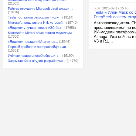
(21003)
iXBT
, 2025-02-12 15:46
Геймер отсудил у Microsoft свой аккаунт...
Tesla и Илон Маск со
(19116)
DeepSeek совсем скор
Tesla поставила рекорд по числу...
(19114)
Microsoft представила ИИ, который...
(18740)
Автопроизводитель Ch
прославившимся на ве
«Яндекс» улучшил поиск АЗС без...
(17656)
ИИ-модели платформы 
Microsoft и Mistral обменяются моделями...
Aimoga. Уже сейчас в
(17305)
V3 и R1,...
«Яндекс» посадил ИИ-агентов...
(15945)
Первый трейлер и «непревзойдённая...
(15681)
Учёные нашли способ обрушить...
(15190)
Закрытая Xbox студия-разработчик...
(14770)