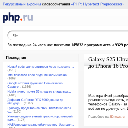
Рекурсивный акроним
словосочетания
«PHP: Hypertext Preprocessor»
За последние 24 часа нас посетили
145832 программиста
и
9329 р
Последние
Galaxy S25 Ult
до iPhone 16 Pr
Новый софт для мониторов Asus позволяет...
(1510)
Intel показала своё видение космических...
(1669)
Google готовит функцию Conversation
Capture...
(1356)
Nvidia инвестирует $3 млрд во владельца...
(1303)
Мастера iFixit разобр
ремонтопригодность, 
Дефицит GeForce RTX 5090 дошел до
абсурда:...
(1507)
телефонов Galaxy» за 
Synology представила NAS DiskStation neo+
всё же не дотянулся. И
с...
(1160)
Ученые создали умный транзистор, который
Подробнее на
3Dnews.ru
сам...
(1175)
NASA переделывало обычные ноутбуки для...