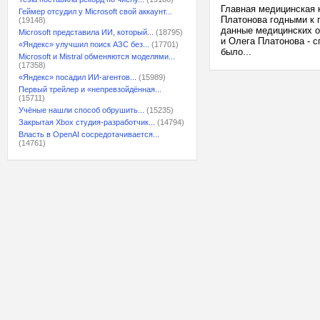
Главная медицинская 
Геймер отсудил у Microsoft свой аккаунт...
Платонова годными к 
(19148)
данные медицинских о
Microsoft представила ИИ, который...
(18795)
и Олега Платонова - 
«Яндекс» улучшил поиск АЗС без...
(17701)
было...
Microsoft и Mistral обменяются моделями...
(17358)
«Яндекс» посадил ИИ-агентов...
(15989)
Первый трейлер и «непревзойдённая...
(15711)
Учёные нашли способ обрушить...
(15235)
Закрытая Xbox студия-разработчик...
(14794)
Власть в OpenAI сосредотачивается...
(14761)