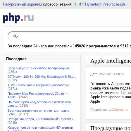
Рекурсивный акроним
словосочетания
«PHP: Hypertext Preprocessor»
За последние 24 часа нас посетили
145026 программистов
и
9312 
Последние
Apple Intelligen
Sony выпустит в сентябре беспроводные...
(1761)
Дата: 2025-02-14 08:07
9070 мАч, 100 Вт, 200 Мп, Snapdragon 8 Elite...
(1812)
Готовность Alibaba со
TSMC сообщила о прорыве в разработке...
рынка уже была подтв
(2371)
совсем типично. По н
Первому Mac Pro исполнилось 20 лет —
Apple Intelligence в н
Apple...
(2440)
Apple
На фоне бума искусственного интеллекта
цены...
(1710)
Подробнее на
3Dnews.ru
Бум искусственного интеллекта отправил
цены...
(2317)
Четыре монитора, 2,5-гигабитный Ethernet и...
(2436)
Предыдущие но
Хакеры превратили навыки для ИИ-агентов