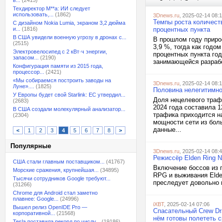
в...
(2415)
Техдиректор M**a: ИИ следует
использовать,...
(1862)
3Dnews.ru
, 2025-02-14 08:1
Темпы роста количеств
С дизайном Nokia Lumia, экраном 3,2 дюйма
и...
(1816)
процентных пункта
В США увидели военную угрозу в дронах с...
В прошлом году приро
(2515)
3,9 %, тогда как годо
Электровелосипед с 2 кВт·ч энергии,
процентных пункта год
запасом...
(2190)
занимающейся разрабо
Конфигурация памяти из 2015 года,
процессор...
(2421)
«Мы собираемся построить заводы на
3Dnews.ru
, 2025-02-14 08:
Луне»....
(1825)
Половина нелегитимно
У Европы будет свой Starlink: ЕС утвердил...
Доля нецелевого траф
(2683)
2024 года составила 1
В США создали молекулярный анализатор...
трафика приходится н
(2304)
мощности сети из бол
данные...
<
1
2
3
4
5
6
7
8
>
Популярные
3Dnews.ru
, 2025-02-14 08:
Режиссёр Elden Ring N
США стали главным поставщиком...
(41767)
Включение боссов из 
Морские сражения, крупнейшая...
(34895)
RPG и выживания Elden
Тысячи сотрудников Google требуют...
преследует довольно п
(31266)
Chrome для Android стал заметно
плавнее: Google...
(24996)
iXBT
, 2025-02-14 07:06
Вышел релиз OpenIDE Pro —
Спасательный Crew Dr
корпоративной...
(21568)
нём готовы полететь с
Tesla поставила рекорд по числу...
(19186)