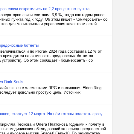
ров связи сократились на 2,2 процентных пункта
операторов связи составил 3,9 %, тогда как годом ранее
ентных пункта год к году. Об этом пишет «Коммерсантъ» со
тов для мониторинга и управления качеством сетей.
 вредоносные ботнеты
величиваться и по итогам 2024 года составила 12 % от
а приходится на активность вредоносных ботнетов
а устройств). Об этом сообщает «Коммерсантъ» со
из Dark Souls
глайк-экшен с элементами RPG и выживания Elden Ring
реследует довольно простую цель. Источник
цев, стартует 12 марта. На нём готовы полететь сразу
Кирилла Пескова и Олега Платонова годными к полету в
нные медицинских обследований за период предполетной
ста и дублера миссии SpaceX Crew-10. По результатам