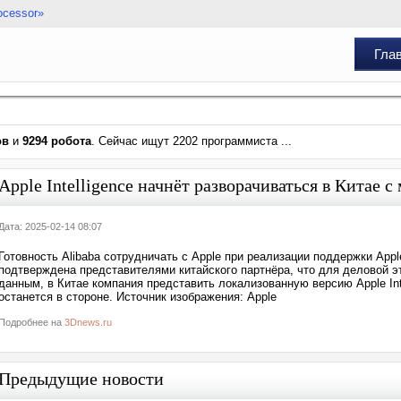
ocessor»
Гла
ов
и
9294 робота
. Сейчас ищут 2202 программиста ...
Apple Intelligence начнёт разворачиваться в Китае с
Дата: 2025-02-14 08:07
Готовность Alibaba сотрудничать с Apple при реализации поддержки Apple
подтверждена представителями китайского партнёра, что для деловой э
данным, в Китае компания представить локализованную версию Apple Inte
останется в стороне. Источник изображения: Apple
Подробнее на
3Dnews.ru
Предыдущие новости