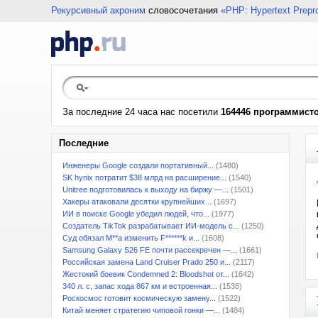
Рекурсивный акроним
словосочетания
«PHP: Hypertext Prepr
За последние 24 часа нас посетили
164446 программист
Последние
Инженеры Google создали портативный...
(1480)
SK hynix потратит $38 млрд на расширение...
(1540)
Unitree подготовилась к выходу на биржу —...
(1501)
Хакеры атаковали десятки крупнейших...
(1697)
ИИ в поиске Google убедил людей, что...
(1977)
Создатель TikTok разрабатывает ИИ-модель с...
(1250)
Суд обязал M**a изменить F******k и...
(1608)
Samsung Galaxy S26 FE почти рассекречен —...
(1661)
Российская замена Land Cruiser Prado 250 и...
(2117)
Жестокий боевик Condemned 2: Bloodshot от...
(1642)
340 л. с, запас хода 867 км и встроенная...
(1538)
Роскосмос готовит космическую замену...
(1522)
Китай меняет стратегию чиповой гонки —...
(1484)