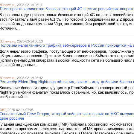
3Dnews.ru
, 2025-02-14 08:11
Темпы роста количества базовых станций 4G в сетях российских операто
В прошлом году прирост новых базовых станций 4G на сетях российских 
этот показатель был равен 6,1 %, что говорит о сокращении на 2,2 проц
ссылкой на данные компании Vigo, занимающейся разработкой инструмен
Источник...
3Dnews.ru
, 2025-02-14 08:13
Половина нелегитимного трафика веб-серверов в России приходится на
Доля нецелевого трафика, поступающего от веб-серверов, продолжила у
общего числа запросов. При этом более половины объёма такого трафик
(используемых для кибератак высокой мощности сети из большого числ
ссылкой на данные...
3Dnews.ru
, 2025-02-14 08:42
Режиссёр Elden Ring Nightreign объяснил, зачем в игру добавили боссов 
Включение боссов из предыдущих игр FromSoftware в кооперативный ро
Nightreign многим фанатам показалось странным, но, как выяснилось, п
изображений:...
iXBT
, 2025-02-14 07:06
Спасательный Crew Dragon, который заберёт застрявших на МКС американ
двое россиян
Главная медицинская комиссия (ГМК) признала российских космонавтов 
космос по программе перекрестных полетов. «ГМК проанализировала да
подготовки космонавтов Кирилла Пескова и Олега Платонова - специали