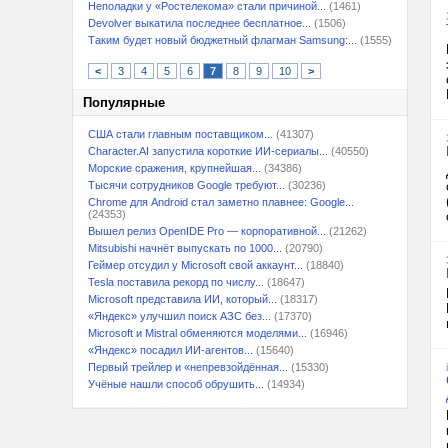
Неполадки у «Ростелекома» стали причиной...
(1461)
Devolver выкатила последнее бесплатное...
(1506)
Таким будет новый бюджетный флагман Samsung:...
(1555)
<
3
4
5
6
7
8
9
10
>
Популярные
США стали главным поставщиком...
(41307)
Character.AI запустила короткие ИИ-сериалы...
(40550)
Морские сражения, крупнейшая...
(34386)
Тысячи сотрудников Google требуют...
(30236)
Chrome для Android стал заметно плавнее: Google...
(24353)
Вышел релиз OpenIDE Pro — корпоративной...
(21262)
Mitsubishi начнёт выпускать по 1000...
(20790)
Геймер отсудил у Microsoft свой аккаунт...
(18840)
Tesla поставила рекорд по числу...
(18647)
Microsoft представила ИИ, который...
(18317)
«Яндекс» улучшил поиск АЗС без...
(17370)
Microsoft и Mistral обменяются моделями...
(16946)
«Яндекс» посадил ИИ-агентов...
(15640)
Первый трейлер и «непревзойдённая...
(15330)
Учёные нашли способ обрушить...
(14934)