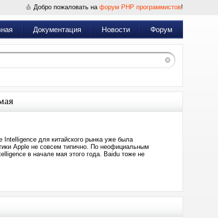
Добро пожаловать на
форум PHP программистов
!
вная
Документация
Новости
Форум
 мая
 Intelligence для китайского рынка уже была
тики Apple не совсем типично. По неофициальным
lligence в начале мая этого года. Baidu тоже не