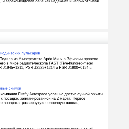
, и зарекомендовав себя как надежная и неприхотливая
риодических пульсаров
Тедила из Университета Арба Минч в Эфиопии провела
го в мире радиотелескопа FAST (Five-hundred-meter
PSR J1945+1211, PSR J2323+1214 и PSR J1900−0134 в
рвые снимки
компании Firefly Aerospace успешно достиг лунной орбиты
к посадке, запланированной на 2 марта. Первое
го аппарата: развернутую солнечную панель,