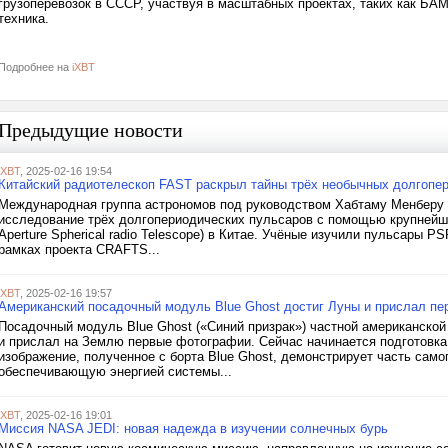
грузоперевозок в СССР, участвуя в масштабных проектах, таких как БАМ
техника.
Подробнее на
iXBT
Предыдущие новости
iXBT
, 2025-02-16 19:54
Китайский радиотелескоп FAST раскрыл тайны трёх необычных долгопе
Международная группа астрономов под руководством Хабтаму Менберу 
исследование трёх долгопериодических пульсаров с помощью крупнейше
Aperture Spherical radio Telescope) в Китае. Учёные изучили пульсары 
рамках проекта CRAFTS...
iXBT
, 2025-02-16 19:57
Американский посадочный модуль Blue Ghost достиг Луны и прислал пе
Посадочный модуль Blue Ghost («Синий призрак») частной американской 
и прислал на Землю первые фотографии. Сейчас начинается подготовка 
изображение, полученное с борта Blue Ghost, демонстрирует часть само
обеспечивающую энергией системы...
iXBT
, 2025-02-16 19:01
Миссия NASA JEDI: новая надежда в изучении солнечных бурь