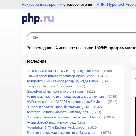
Рекурсивный акроним
словосочетания
«PHP: Hypertext Prepr
За последние 24 часа нас посетили
150945 программист
Последние
Time начал показывать ИИ отдельную версию...
(1495)
Huawei представила телевизор Vision Smart...
(1476)
Авторитетный инсайдер раскрыл, когда Diablo...
(1445)
По долгу Electronic Arts будут...
(1661)
GlobalFoundries тоже откусила кусок...
(2112)
Астрономы научились предсказывать солнечные...
(1436)
AMD привезёт на IFA 2026 «персональный ИИ» —...
(2144)
В России создали первый маломощный...
(1632)
Anthropic начала набирать команду для...
(1701)
Samsung готовит недорогие смарт-часы Galaxy...
(2063)
Акции SpaceX вошли в крутое...
(1952)
Moonlighter 2: The Endless Vault скоро...
(1610)
Samsung придумала, как почти избавиться от...
(1673)