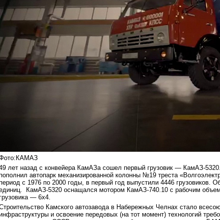
Фото:КАМАЗ
49 лет назад с конвейера КамАЗа сошел первый грузовик — КамАЗ-5320.
пополнил автопарк механизированной колонны №19 треста «Волгоэлектр
период с 1976 по 2000 годы, в первый год выпустили 4446 грузовиков. 
единиц. КамАЗ-5320 оснащался мотором КамАЗ-740.10 с рабочим объем
грузовика — 6х4.
Строительство Камского автозавода в Набережных Челнах стало всесою
инфраструктуры и освоение передовых (на тот момент) технологий треб