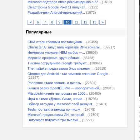
Microsoft подтёрла свою рекомендацию о 32...
(1619)
Смартфоны Google Pixel 11 получат...
(2122)
Разработчики Android-приложений...
(1972)
<
6
7
8
9
10
11
12
13
>
Популярные
США стали главным поставщиком...
(40455)
Character.AI запустила короткие ИИ-сериалы...
(39917)
Инженеры уложили HBM на бок —...
(39605)
Морские сражения, крупнейшая...
(33768)
Тысячи сотрудников Google требуют...
(28961)
Thermaltake представила блок питания,...
(26819)
Chrome для Android стал заметно плавнее: Google...
(23357)
Россияне стали звонить и писать...
(22394)
Вышел релиз OpenIDE Pro — корпоративной...
(20915)
Mitsubishi начнёт выпускать по 1000...
(20460)
Игра в стиле «Джона Уика», новая...
(19296)
Геймер отсудил у Microsoft свой аккаунт...
(18401)
Tesla поставила рекорд по числу...
(17679)
Microsoft представила ИИ, который...
(17604)
Энтузиаст потратил три тысячи...
(17221)