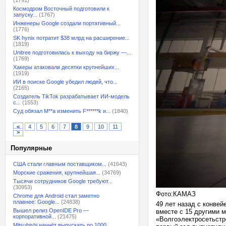
(1791)
Космодром Восточный подготовили к
запуску...
(1767)
Инженеры Google создали портативный...
(1776)
SK hynix потратит $38 млрд на расширение...
(1819)
Unitree подготовилась к выходу на биржу —...
(1769)
Хакеры атаковали десятки крупнейших...
(1919)
ИИ в поиске Google убедил людей, что...
(2165)
Создатель TikTok разрабатывает ИИ-модель
с...
(1553)
Суд обязал M**a изменить F******k и...
(1840)
<
4
5
6
7
8
9
10
11
>
Популярные
США стали главным поставщиком...
(41643)
Морские сражения, крупнейшая...
(34769)
Тысячи сотрудников Google требуют...
(30953)
Фото:КАМАЗ
Chrome для Android стал заметно
плавнее: Google...
(24838)
49 лет назад с конве
Вышел релиз OpenIDE Pro —
вместе с 15 другими 
корпоративной...
(21475)
«Волгоэлектросетьстр
Mitsubishi начнёт выпускать по 1000...