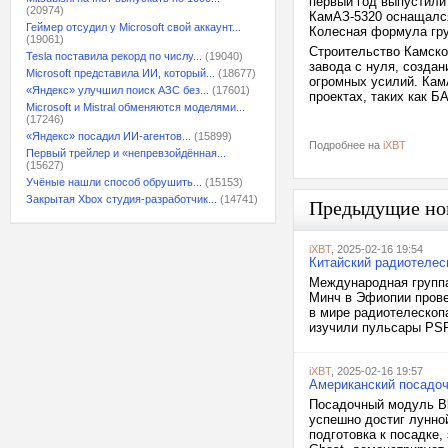
первый год выпустили
(20974)
КамАЗ-5320 оснащался
Геймер отсудил у Microsoft свой аккаунт...
Колесная формула гру
(19061)
Строительство Камско
Tesla поставила рекорд по числу...
(19040)
завода с нуля, создан
Microsoft представила ИИ, который...
(18677)
огромных усилий. Кам
«Яндекс» улучшил поиск АЗС без...
(17601)
проектах, таких как Б
Microsoft и Mistral обменяются моделями...
(17246)
«Яндекс» посадил ИИ-агентов...
(15899)
Подробнее на
iXBT
Первый трейлер и «непревзойдённая...
(15627)
Учёные нашли способ обрушить...
(15153)
Закрытая Xbox студия-разработчик...
(14741)
Предыдущие но
iXBT
, 2025-02-16 19:54
Китайский радиотелес
Международная группа
Минч в Эфиопии прове
в мире радиотелескопа 
изучили пульсары PSR
iXBT
, 2025-02-16 19:57
Американский посадоч
Посадочный модуль Blu
успешно достиг лунно
подготовка к посадке,