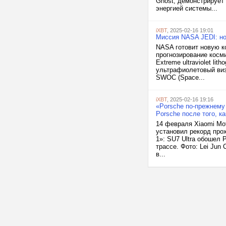
Ghost, демонстрирует
энергией системы...
iXBT
, 2025-02-16 19:01
Миссия NASA JEDI: но
NASA готовит новую к
прогнозирование косм
Extreme ultraviolet li
ультрафиолетовый виз
SWOC (Space...
iXBT
, 2025-02-16 19:16
«Porsche по-прежнему
Porsche после того, к
14 февраля Xiaomi Mot
установил рекорд пр
1»: SU7 Ultra обошел
трассе. Фото: Lei Jun
в...