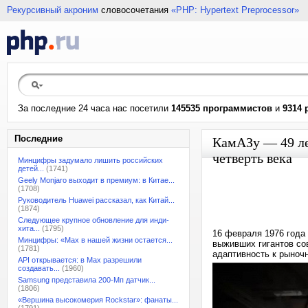
Рекурсивный акроним
словосочетания
«PHP: Hypertext Preprocessor»
За последние 24 часа нас посетили
145535 программистов
и
9314 
Последние
КамАЗу — 49 ле
четверть века
Минцифры задумало лишить российских
детей...
(1741)
Geely Monjaro выходит в премиум: в Китае...
(1708)
Руководитель Huawei рассказал, как Китай...
(1874)
Следующее крупное обновление для инди-
хита...
(1795)
16 февраля 1976 года
Минцифры: «Max в нашей жизни остается...
выживших гигантов со
(1781)
адаптивность к рыноч
API открывается: в Max разрешили
создавать...
(1960)
Samsung представила 200-Мп датчик...
(1806)
«Вершина высокомерия Rockstar»: фанаты...