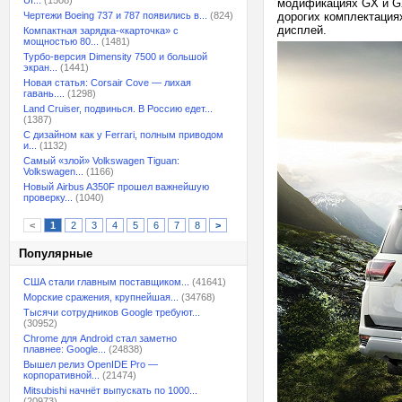
UI...
(1508)
модификациях GX и GX
Чертежи Boeing 737 и 787 появились в...
(824)
дорогих комплектация
дисплей.
Компактная зарядка-«карточка» с
мощностью 80...
(1481)
Турбо-версия Dimensity 7500 и большой
экран...
(1441)
Новая статья: Corsair Cove — лихая
гавань....
(1298)
Land Cruiser, подвинься. В Россию едет...
(1387)
С дизайном как у Ferrari, полным приводом
и...
(1132)
Самый «злой» Volkswagen Tiguan:
Volkswagen...
(1166)
Новый Airbus A350F прошел важнейшую
проверку...
(1040)
<
1
2
3
4
5
6
7
8
>
Популярные
США стали главным поставщиком...
(41641)
Морские сражения, крупнейшая...
(34768)
Тысячи сотрудников Google требуют...
(30952)
Chrome для Android стал заметно
плавнее: Google...
(24838)
Вышел релиз OpenIDE Pro —
корпоративной...
(21474)
Mitsubishi начнёт выпускать по 1000...
(20973)