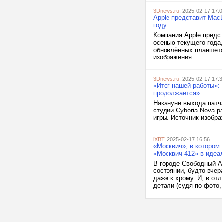
3Dnews.ru
, 2025-02-17 17:
Apple представит Mac
году
Компания Apple предс
осенью текущего года,
обновлённых планшета
изображения:...
3Dnews.ru
, 2025-02-17 17:
«Итог нашей работы»: 
продолжается»
Накануне выхода патча
студии Cyberia Nova р
игры. Источник изображ
iXBT
, 2025-02-17 16:56
«Москвич», в котором 
«Москвич-412» в идеа
В городе Свободный А
состоянии, будто вчер
даже к хрому. И, в от
детали (судя по фото,