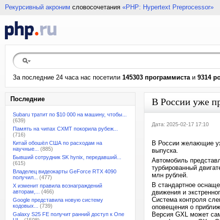
Рекурсивный акроним
словосочетания
«PHP: Hypertext Preprocessor»
За последние 24 часа нас посетили
145303 программиста
и
9314 р
Последние
В России уже п
Subaru тратит по $10 000 на машину, чтобы...
(639)
Дата: 2025-02-17 17:10
Память на чипах CXMT покорила рубеж...
(716)
В России желающие уж
Китай обошёл США по расходам на
научные...
(885)
выпуска.
Бывший сотрудник SK hynix, передавший...
Автомобиль представл
(615)
турбированный двигат
Владелец видеокарты GeForce RTX 4090
млн рублей.
получил...
(477)
В стандартное оснаще
X изменит правила вознаграждений
авторам,...
(466)
движения и экстренног
Система контроля сле
Google представила новую систему
кодовых...
(739)
оповещения о приближ
Версия GXL может сам
Galaxy S25 FE получит ранний доступ к One