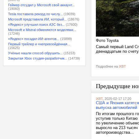
Геймер отсудил у Microsoft свой аккаунт...
(19060)
Tesla поставила рекорд по числу...
(19039)
Microsoft представила ИИ, который...
(18676)
«Яндекс» улучшил поиск АЗС без...
(17600)
Microsoft и Mistral обменяются моделями...
(17246)
«Яндекс» посадил ИИ-агентов...
(15899)
Фото Toyota
Первый трейлер и «непревзойдённая...
Самый первый Land Cru
(15625)
двенадцатым по счету
Учёные нашли способ обрушить...
(15153)
Закрытая Xbox студия-разработчик...
(14739)
Подробнее на
iXBT
Предыдущие но
iXBT
, 2025-02-17 17:20
США и Япония катятся
выпуска автомобилей
По итогам прошлого г
уступив только Китаю
по увеличению объемо
выросло на 213 тысяч
автопроизводства...