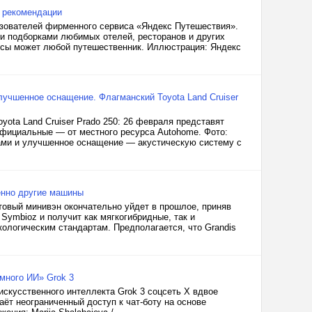
 рекомендации
зователей фирменного сервиса «Яндекс Путешествия».
ми подборками любимых отелей, ресторанов и других
усы может любой путешественник. Иллюстрация: Яндекс
улучшенное оснащение. Флагманский Toyota Land Cruiser
ota Land Cruiser Prado 250: 26 февраля представят
фициальные — от местного ресурса Autohome. Фото:
ами и улучшенное оснащение — акустическую систему с
шенно другие машины
ьтовый минивэн окончательно уйдет в прошлое, приняв
Symbioz и получит как мягкогибридные, так и
ологическим стандартам. Предполагается, что Grandis
много ИИ» Grok 3
искусственного интеллекта Grok 3 соцсеть X вдвое
ёт неограниченный доступ к чат-боту на основе