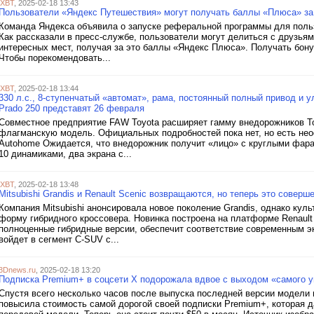
iXBT
, 2025-02-18 13:43
Пользователи «Яндекс Путешествия» могут получать баллы «Плюса» за
Команда Яндекса объявила о запуске реферальной программы для поль
Как рассказали в пресс-службе, пользователи могут делиться с друзья
интересных мест, получая за это баллы «Яндекс Плюса». Получать бон
Чтобы порекомендовать...
iXBT
, 2025-02-18 13:44
330 л.с., 8-ступенчатый «автомат», рама, постоянный полный привод и 
Prado 250 представят 26 февраля
Совместное предприятие FAW Toyota расширяет гамму внедорожников Toy
флагманскую модель. Официальных подробностей пока нет, но есть нео
Autohome Ожидается, что внедорожник получит «лицо» с круглыми фар
10 динамиками, два экрана с...
iXBT
, 2025-02-18 13:48
Mitsubishi Grandis и Renault Scenic возвращаются, но теперь это совер
Компания Mitsubishi анонсировала новое поколение Grandis, однако кул
форму гибридного кроссовера. Новинка построена на платформе Renault 
полноценные гибридные версии, обеспечит соответствие современным эк
войдет в сегмент C-SUV с...
3Dnews.ru
, 2025-02-18 13:20
Подписка Premium+ в соцсети X подорожала вдвое с выходом «самого у
Спустя всего несколько часов после выпуска последней версии модели 
повысила стоимость самой дорогой своей подписки Premium+, которая да