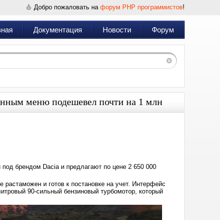
Добро пожаловать на
форум PHP программистов
!
вная
Документация
Новости
Форум
анным меню подешевел почти на 1 млн
Дата:
2025-
02-
18
13:38
 под брендом Dacia и предлагают по цене 2 650 000
 растаможен и готов к постановке на учет. Интерфейс
итровый 90-сильный бензиновый турбомотор, который