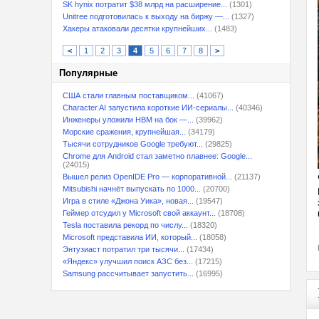
SK hynix потратит $38 млрд на расширение...
(1301)
Unitree подготовилась к выходу на биржу —...
(1327)
Хакеры атаковали десятки крупнейших...
(1483)
<
1
2
3
4
5
6
7
8
>
Популярные
США стали главным поставщиком...
(41067)
Character.AI запустила короткие ИИ-сериалы...
(40346)
Инженеры уложили HBM на бок —...
(39962)
Морские сражения, крупнейшая...
(34179)
Тысячи сотрудников Google требуют...
(29825)
Chrome для Android стал заметно плавнее: Google...
(24015)
Вышел релиз OpenIDE Pro — корпоративной...
(21137)
Mitsubishi начнёт выпускать по 1000...
(20700)
Игра в стиле «Джона Уика», новая...
(19547)
Геймер отсудил у Microsoft свой аккаунт...
(18708)
Tesla поставила рекорд по числу...
(18320)
Microsoft представила ИИ, который...
(18058)
Энтузиаст потратил три тысячи...
(17434)
«Яндекс» улучшил поиск АЗС без...
(17215)
Samsung рассчитывает запустить...
(16995)