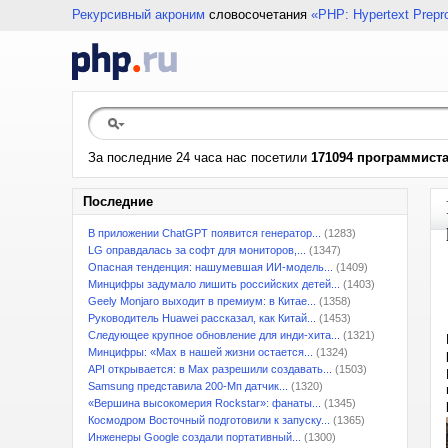
Рекурсивный акроним
словосочетания
«PHP: Hypertext Prepr
За последние 24 часа нас посетили
171094 программист
Последние
В приложении ChatGPT появится генератор...
(1283)
LG оправдалась за софт для мониторов,...
(1347)
Опасная тенденция: нашумевшая ИИ-модель...
(1409)
Минцифры задумало лишить российских детей...
(1403)
Geely Monjaro выходит в премиум: в Китае...
(1358)
Руководитель Huawei рассказал, как Китай...
(1453)
Следующее крупное обновление для инди-хита...
(1321)
Минцифры: «Max в нашей жизни остается...
(1324)
API открывается: в Max разрешили создавать...
(1503)
Samsung представила 200-Мп датчик...
(1320)
«Вершина высокомерия Rockstar»: фанаты...
(1345)
Космодром Восточный подготовили к запуску...
(1365)
Инженеры Google создали портативный...
(1300)