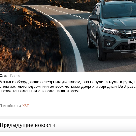
Фото Dacia
Машина оборудована сенсорным дисплеем, она получила мульти-руль, ц
электростеклоподъемники во всех четырех дверях и зарядный USB-разъ
предустановленным с завода навигатором.
Подробнее на
iXBT
Предыдущие новости