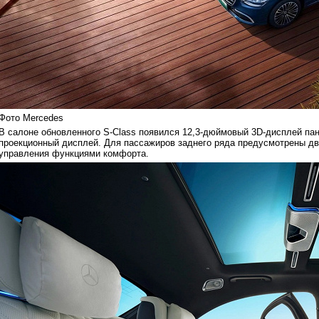
Фото Mercedes
В салоне обновленного S-Class появился 12,3-дюймовый 3D-дисплей па
проекционный дисплей. Для пассажиров заднего ряда предусмотрены д
управления функциями комфорта.