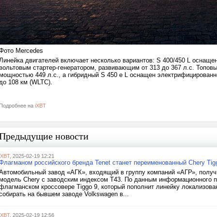
Фото Mercedes
Линейка двигателей включает несколько вариантов: S 400/450 L оснащ
вольтовым стартер-генератором, развивающим от 313 до 367 л.с. Топов
мощностью 449 л.с., а гибридный S 450 e L оснащен электрифицированно
до 108 км (WLTC).
Подробнее на
iXBT
Предыдущие новости
iXBT
, 2025-02-19 12:21
Флагманом российского бренда Tenet станет переименованный Chery Tig
Автомобильный завод «АГК», входящий в группу компаний «АГР», получ
модель Chery с заводским индексом T43. По данным информационного п
флагманском кроссовере Tiggo 9, который пополнит линейку локализов
собирать на бывшем заводе Volkswagen в...
iXBT
, 2025-02-19 12:56