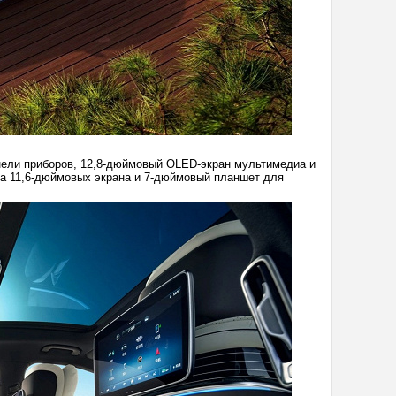
нели приборов, 12,8-дюймовый OLED-экран мультимедиа и
ва 11,6-дюймовых экрана и 7-дюймовый планшет для