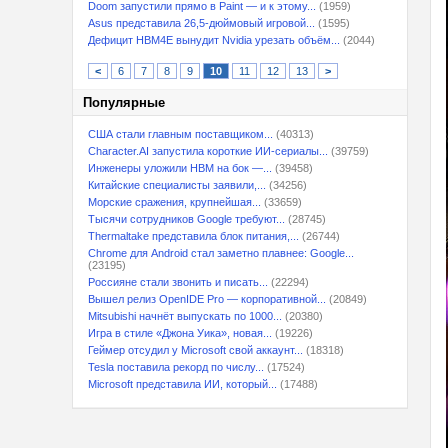
Doom запустили прямо в Paint — и к этому...
(1959)
Asus представила 26,5-дюймовый игровой...
(1595)
Дефицит HBM4E вынудит Nvidia урезать объём...
(2044)
<
6
7
8
9
10
11
12
13
>
Популярные
США стали главным поставщиком...
(40313)
Character.AI запустила короткие ИИ-сериалы...
(39759)
Инженеры уложили HBM на бок —...
(39458)
Китайские специалисты заявили,...
(34256)
Морские сражения, крупнейшая...
(33659)
Тысячи сотрудников Google требуют...
(28745)
Thermaltake представила блок питания,...
(26744)
Chrome для Android стал заметно плавнее: Google...
(23195)
Россияне стали звонить и писать...
(22294)
Вышел релиз OpenIDE Pro — корпоративной...
(20849)
Mitsubishi начнёт выпускать по 1000...
(20380)
Игра в стиле «Джона Уика», новая...
(19226)
Геймер отсудил у Microsoft свой аккаунт...
(18318)
Tesla поставила рекорд по числу...
(17524)
Microsoft представила ИИ, который...
(17488)