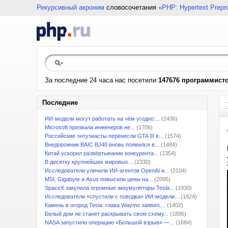
Рекурсивный акроним
словосочетания
«PHP: Hypertext Prepr
За последние 24 часа нас посетили
147676 программист
Последние
ИИ-модели могут работать на чём угодно:...
(2436)
Microsoft призвала инженеров не...
(1706)
Российские энтузиасты перенесли GTA III в...
(1574)
Внедорожник BAIC BJ40 вновь появился в...
(1484)
Китай ускорил развёртывание конкурента...
(1354)
В десятку крупнейших мировых...
(2330)
Исследователи уличили ИИ-агентов OpenAI и...
(2104)
MSI, Gigabyte и Asus повысили цены на...
(2095)
SpaceX закупила огромные аккумуляторы Tesla...
(1930)
Исследователи «спустили с поводка» ИИ-модели...
(1824)
Камень в огород Tesla: глава Waymo заявил,...
(1402)
Белый дом не станет раскрывать свою схему...
(1896)
NASA запустило операцию «Большой взрыв» —...
(1684)