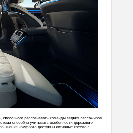
 способного распознавать команды задних пассажиров.
стема способна учитывать особенности дорожного
повышения комфорта доступны активные кресла с