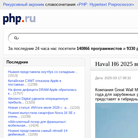
Рекурсивный акроним
словосочетания
«PHP: Hypertext Preprocessor»
За последние 24 часа нас посетили
140866 программистов
и
9330 
Последние
Haval H6 2025 
Huawei представила ноутбук со складным...
(1513)
Дата: 2025-03-17 08:32
Китайская CXMT отказала Apple в
поставках...
(1239)
Компания Great Wall M
На фоне дефицита DRAM Apple обратилась
к...
(1757)
года для зарубежных 
Western Digital удвоила операционную
представят в гибридн
прибыль...
(1320)
Новая статья: ИИтоги июля 2026 г.: а...
(1210)
Huawei выпустила смартфон Nova 16 SE с
очень...
(1239)
«Абсолютный позор для франшизы»:
мобильная...
(1424)
Huawei представила самый лёгкий 14-
дюймовый...
(1159)