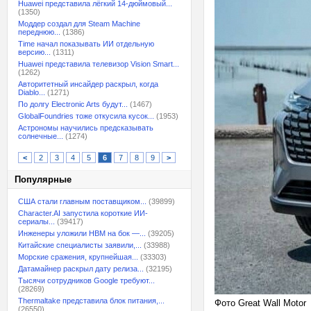
Huawei представила лёгкий 14-дюймовый...
(1350)
Моддер создал для Steam Machine
переднюю...
(1386)
Time начал показывать ИИ отдельную
версию...
(1311)
Huawei представила телевизор Vision Smart...
(1262)
Авторитетный инсайдер раскрыл, когда
Diablo...
(1271)
По долгу Electronic Arts будут...
(1467)
GlobalFoundries тоже откусила кусок...
(1953)
Астрономы научились предсказывать
солнечные...
(1274)
<
2
3
4
5
6
7
8
9
>
Популярные
США стали главным поставщиком...
(39899)
Character.AI запустила короткие ИИ-
сериалы...
(39417)
Инженеры уложили HBM на бок —...
(39205)
Китайские специалисты заявили,...
(33988)
Морские сражения, крупнейшая...
(33303)
Датамайнер раскрыл дату релиза...
(32195)
Тысячи сотрудников Google требуют...
(28269)
Thermaltake представила блок питания,...
Фото Great Wall Motor
(26550)