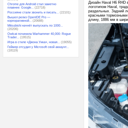
Дизайн Haval H6 RHD 
Chrome для Android стал заметно
логотипом Haval, тра
плавнее: Google...
(22718)
раздельных. Задний л
Россияне стали звонить и писать...
(22101)
красными тормозными 
Вышел релиз OpenIDE Pro —
длину, 1886 мм в шири
корпоративной...
(20688)
Mitsubishi начнёт выпускать по 1000...
(20206)
Owlcat починила Warhammer 40,000: Rogue
Trader...
(19515)
Игра в стиле «Джона Уика», новая...
(19055)
Геймер отсудил у Microsoft свой аккаунт...
(18119)