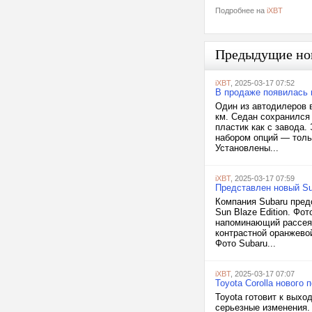
Подробнее на
iXBT
Предыдущие но
iXBT
, 2025-03-17 07:52
В продаже появилась н
Один из автодилеров в
км. Седан сохранился 
пластик как с завода.
набором опций — толь
Установлены...
iXBT
, 2025-03-17 07:59
Представлен новый Su
Компания Subaru пред
Sun Blaze Edition. Фо
напоминающий рассеян
контрастной оранжево
Фото Subaru...
iXBT
, 2025-03-17 07:07
Toyota Corolla нового
Toyota готовит к выхо
серьезные изменения. 