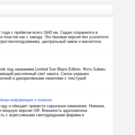
 года с пробегом всего 1643 км. Седан сохранился в
и пластик как с завода. Это базовая версия без усилителя
тростеклоподъёмника, центральный замок и магнитола.
k под названием Limited Sun Blaze Edition. Фото Subaru
нающий рассеянный свет заката. Салон украшен
трочкой и декоративными панелями с текстурой
робная информация о новинке
6 году и обещает принести серьезные изменения. Новинка,
и и мощную версию GR. Внешность вдохновлена
асть с агрессивными светодиодными фарами и