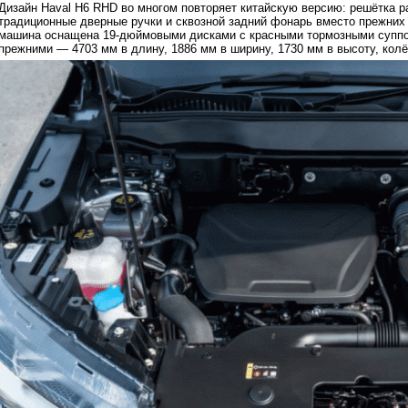
Дизайн Haval H6 RHD во многом повторяет китайскую версию: решётка р
традиционные дверные ручки и сквозной задний фонарь вместо прежних
машина оснащена 19-дюймовыми дисками с красными тормозными суппор
прежними — 4703 мм в длину, 1886 мм в ширину, 1730 мм в высоту, колё