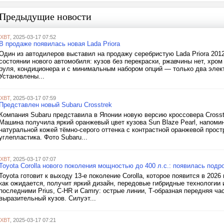
Предыдущие новости
iXBT
, 2025-03-17 07:52
В продаже появилась новая Lada Priora
Один из автодилеров выставил на продажу серебристую Lada Priora 2012
состоянии нового автомобиля: кузов без перекраски, ржавчины нет, хром 
руля, кондиционера и с минимальным набором опций — только два элек
Установлены...
iXBT
, 2025-03-17 07:59
Представлен новый Subaru Crosstrek
Компания Subaru представила в Японии новую версию кроссовера Crosstre
Машина получила яркий оранжевый цвет кузова Sun Blaze Pearl, напоми
натуральной кожей тёмно-серого оттенка с контрастной оранжевой прос
углепластика. Фото Subaru...
iXBT
, 2025-03-17 07:07
Toyota Corolla нового поколения мощностью до 400 л.с.: появилась под
Toyota готовит к выходу 13-е поколение Corolla, которое появится в 202
как ожидается, получит яркий дизайн, передовые гибридные технологи
последними Prius, C-HR и Camry: острые линии, Т-образная передняя ч
выразительный кузов. Силуэт...
iXBT
, 2025-03-17 07:21