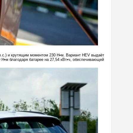
.с.) и крутящим моментом 230 Н•м. Вариант HEV выдаёт
30 Н•м благодаря батарее на 27,54 кВт•ч, обеспечивающей