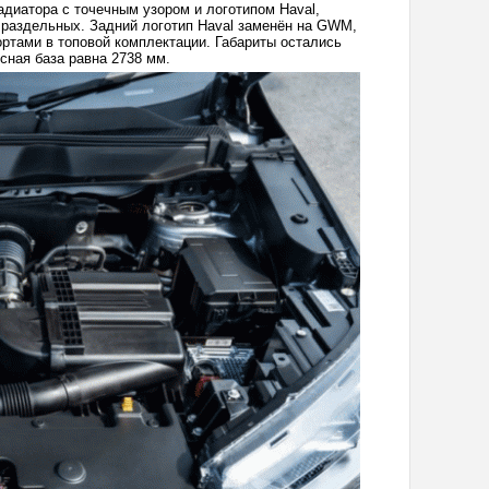
адиатора с точечным узором и логотипом Haval,
 раздельных. Задний логотип Haval заменён на GWM,
тами в топовой комплектации. Габариты остались
сная база равна 2738 мм.