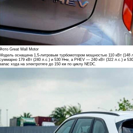
Фото Great Wall Motor
Модель оснащена 1,5-литровым турбомотором мощностью 110 кВт (148 л
суммарно 179 кВт (240 л.с.) и 530 Н•м, а PHEV — 240 кВт (322 л.с.) и 5
запас хода на электротяге до 150 км по циклу NEDC.