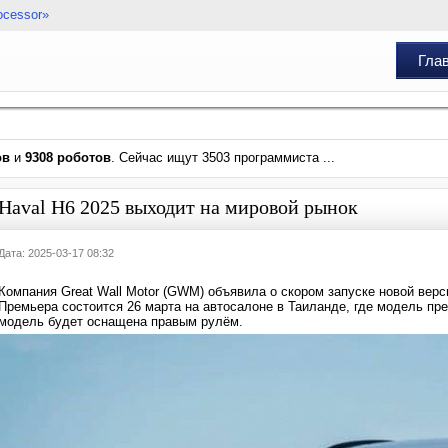
ocessor»
Гла
ов
и
9308 роботов
. Сейчас ищут 3503 программиста ...
Haval H6 2025 выходит на мировой рынок
Дата: 2025-03-17 08:32
Компания Great Wall Motor (GWM) объявила о скором запуске новой верс
Премьера состоится 26 марта на автосалоне в Таиланде, где модель пр
модель будет оснащена правым рулём.