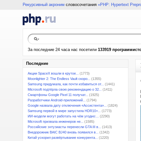
Рекурсивный акроним
словосочетания
«PHP: Hypertext Prepr
За последние 24 часа нас посетили
133919 программист
Последние
Акции SpaceX вошли в крутое...
(1773)
Moonlighter 2: The Endless Vault скоро...
(1355)
Samsung придумала, как почти избавиться от...
(1441)
Microsoft подтёрла свою рекомендацию о 32...
(1411)
Смартфоны Google Pixel 11 получат...
(1925)
Разработчики Android-приложений...
(1794)
Google назвала дату отключения «Ассистента»...
(1824)
Samsung первой в мире запустила HDR10+...
(1773)
ИИ-модели могут работать на чём угодно:...
(2290)
Microsoft призвала инженеров не...
(1585)
Российские энтузиасты перенесли GTA III в...
(1413)
Внедорожник BAIC BJ40 вновь появился в...
(1342)
Китай ускорил развёртывание конкурента...
(1220)