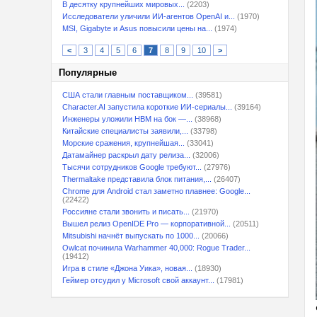
В десятку крупнейших мировых...
(2203)
Исследователи уличили ИИ-агентов OpenAI и...
(1970)
MSI, Gigabyte и Asus повысили цены на...
(1974)
<
3
4
5
6
7
8
9
10
>
Популярные
США стали главным поставщиком...
(39581)
Character.AI запустила короткие ИИ-сериалы...
(39164)
Инженеры уложили HBM на бок —...
(38968)
Китайские специалисты заявили,...
(33798)
Морские сражения, крупнейшая...
(33041)
Датамайнер раскрыл дату релиза...
(32006)
Тысячи сотрудников Google требуют...
(27976)
Thermaltake представила блок питания,...
(26407)
Chrome для Android стал заметно плавнее: Google...
(22422)
Россияне стали звонить и писать...
(21970)
Вышел релиз OpenIDE Pro — корпоративной...
(20511)
Mitsubishi начнёт выпускать по 1000...
(20066)
Owlcat починила Warhammer 40,000: Rogue Trader...
(19412)
Игра в стиле «Джона Уика», новая...
(18930)
Геймер отсудил у Microsoft свой аккаунт...
(17981)