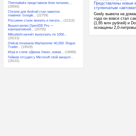
Thermaltake представила блок питания,...
Представлены новые в
(26565)
ступенчатым «автомат
Chrome для Android стал заметно
Geely вывела на дома
плавнее: Google...
(22759)
года он вовсе стал са
Россияне стали звонить и писать...
(22115)
(1,85 млн рублей) и Do
Вышел релиз OpenIDE Pro —
оснащены 2,0-литровы
корпоративной...
(20705)
Mitsubishi начнёт выпускать по 1000...
(20213)
Owlcat починила Warhammer 40,000: Rogue
Trader...
(19529)
Игра в стиле «Джона Уика», новая...
(19068)
Геймер отсудил у Microsoft свой аккаунт...
(18131)