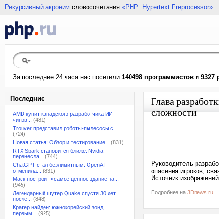
Рекурсивный акроним
словосочетания
«PHP: Hypertext Preprocessor»
За последние 24 часа нас посетили
140498 программистов
и
9327 
Последние
Глава разработк
сложности
AMD купит канадского разработчика ИИ-
чипов...
(481)
Trouver представил роботы-пылесосы с...
(724)
Новая статья: Обзор и тестирование...
(831)
RTX Spark становится ближе: Nvidia
перенесла...
(744)
Руководитель разрабо
ChatGPT стал безлимитным: OpenAI
опасения игроков, св
отменила...
(831)
Источник изображений:
Маск построит «самое ценное здание на...
(945)
Подробнее на
3Dnews.ru
Легендарный шутер Quake спустя 30 лет
после...
(848)
Кратер найден: южнокорейский зонд
первым...
(925)