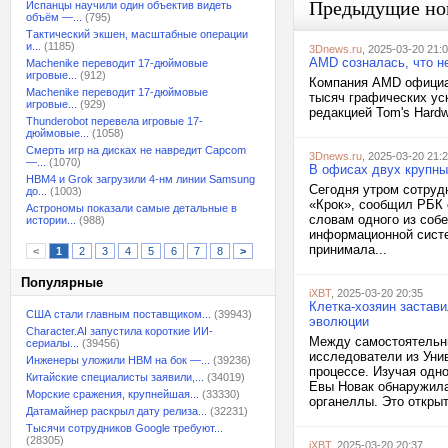
Предыдущие но
Испанцы научили один объектив видеть
объём —...
(795)
Тактический экшен, масштабные операции
и...
(1185)
3Dnews.ru
, 2025-03-20 21:
AMD созналась, что н
Machenike переводит 17-дюймовые
игровые...
(912)
Компания AMD официа
Machenike переводит 17-дюймовые
тысяч графических ус
игровые...
(929)
редакцией Tom's Hardw
Thunderobot перевела игровые 17-
дюймовые...
(1058)
Смерть игр на дисках не навредит Capcom
3Dnews.ru
, 2025-03-20 21:
—...
(1070)
В офисах двух крупны
HBM4 и Grok загрузили 4-нм линии Samsung
Сегодня утром сотруд
до...
(1003)
«Крок», сообщил РБК 
Астрономы показали самые детальные в
словам одного из соб
истории...
(988)
информационной сист
принимала...
<
1
2
3
4
5
6
7
8
>
Популярные
iXBT
, 2025-03-20 20:35
Клетка-хозяин застав
США стали главным поставщиком...
(39943)
эволюции
Character.AI запустила короткие ИИ-
Между самостоятельн
сериалы...
(39456)
исследователи из Уни
Инженеры уложили HBM на бок —...
(39236)
процессе. Изучая одн
Китайские специалисты заявили,...
(34019)
Евы Новак обнаружила
Морские сражения, крупнейшая...
(33330)
органеллы. Это открыт
Датамайнер раскрыл дату релиза...
(32231)
Тысячи сотрудников Google требуют...
(28305)
iXBT
, 2025-03-20 20:37