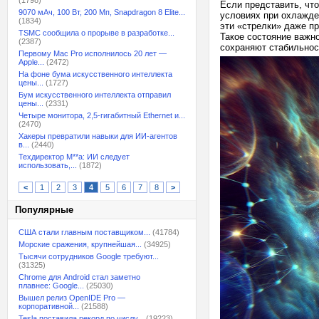
(1798)
Если представить, чт
9070 мАч, 100 Вт, 200 Мп, Snapdragon 8 Elite...
условиях при охлажде
(1834)
эти «стрелки» даже п
TSMC сообщила о прорыве в разработке...
Такое состояние важн
(2387)
сохраняют стабильнос
Первому Mac Pro исполнилось 20 лет —
Apple...
(2472)
На фоне бума искусственного интеллекта
цены...
(1727)
Бум искусственного интеллекта отправил
цены...
(2331)
Четыре монитора, 2,5-гигабитный Ethernet и...
(2470)
Хакеры превратили навыки для ИИ-агентов
в...
(2440)
Техдиректор M**a: ИИ следует
использовать,...
(1872)
<
1
2
3
4
5
6
7
8
>
Популярные
США стали главным поставщиком...
(41784)
Морские сражения, крупнейшая...
(34925)
Тысячи сотрудников Google требуют...
(31325)
Chrome для Android стал заметно
плавнее: Google...
(25030)
Вышел релиз OpenIDE Pro —
корпоративной...
(21588)
Tesla поставила рекорд по числу...
(19223)