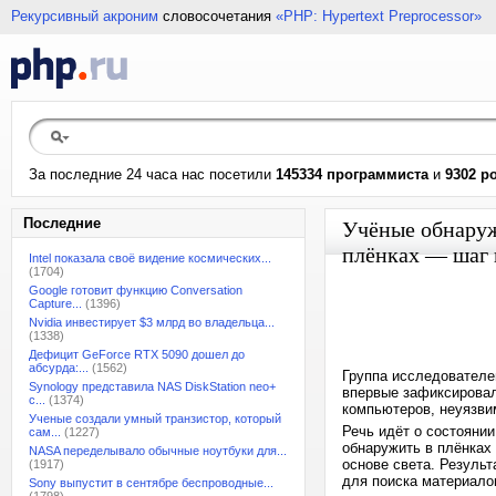
Рекурсивный акроним
словосочетания
«PHP: Hypertext Preprocessor»
За последние 24 часа нас посетили
145334 программиста
и
9302 р
Последние
Учёные обнару
плёнках — шаг 
Intel показала своё видение космических...
(1704)
Google готовит функцию Conversation
Capture...
(1396)
Nvidia инвестирует $3 млрд во владельца...
(1338)
Дефицит GeForce RTX 5090 дошел до
абсурда:...
(1562)
Группа исследователей
Synology представила NAS DiskStation neo+
впервые зафиксировал
с...
(1374)
компьютеров, неуязви
Ученые создали умный транзистор, который
Речь идёт о состоянии
сам...
(1227)
обнаружить в плёнках
NASA переделывало обычные ноутбуки для...
основе света. Результ
(1917)
для поиска материало
Sony выпустит в сентябре беспроводные...