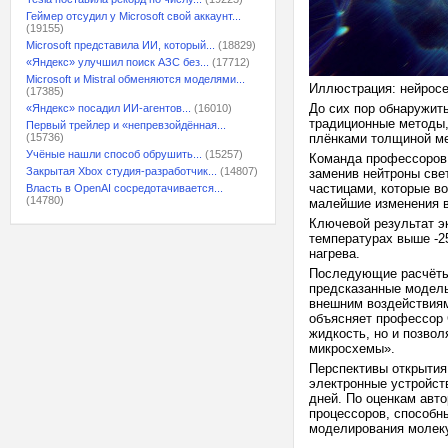
Геймер отсудил у Microsoft свой аккаунт...
(19155)
Microsoft представила ИИ, который...
(18829)
«Яндекс» улучшил поиск АЗС без...
(17712)
Microsoft и Mistral обменяются моделями...
Иллюстрация: нейрос
(17385)
До сих пор обнаружит
«Яндекс» посадил ИИ-агентов...
(16010)
традиционные методы,
Первый трейлер и «непревзойдённая...
(15736)
плёнками толщиной ме
Учёные нашли способ обрушить...
(15257)
Команда профессоров 
Закрытая Xbox студия-разработчик...
(14807)
заменив нейтроны све
частицами, которые во
Власть в OpenAI сосредотачивается...
(14780)
малейшие изменения в
Ключевой результат э
температурах выше -25
нагрева.
Последующие расчёты 
предсказанные модель
внешним воздействиям
объясняет профессор 
жидкость, но и позво
микросхемы».
Перспективы открытия
электронные устройст
дней. По оценкам авто
процессоров, способн
моделирования молеку