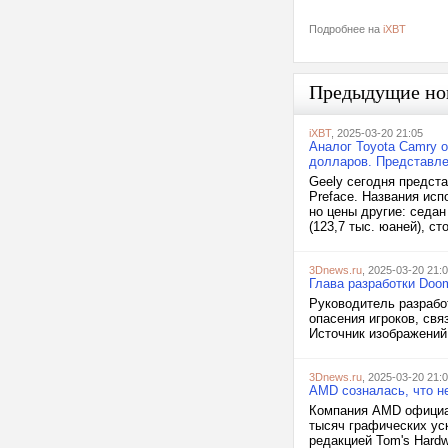
Подробнее на
iXBT
Предыдущие но
iXBT
, 2025-03-20 21:05
Аналог Toyota Camry 
долларов. Представле
Geely сегодня предста
Preface. Названия испо
но цены другие: седан
(123,7 тыс. юаней), ст
3Dnews.ru
, 2025-03-20 21:
Глава разработки Doo
Руководитель разрабо
опасения игроков, св
Источник изображений
3Dnews.ru
, 2025-03-20 21:
AMD созналась, что н
Компания AMD официа
тысяч графических ус
редакцией Tom's Hardw