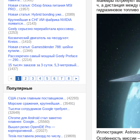
память...
(1382)
Маневры потребуют выс
ч, а дистанция между
Новая статья: Обзор блока питания MSI
PRO...
(1957)
гидразиновое топливо
Новая статья: Hybrid bonding уже...
(2089)
Крупнейшая в СНГ ИИ-фабрика NVIDIA
появится...
(2143)
Geely серьезно переработала кроссовер...
(2253)
Космический двигатель на «воздухе»:
Kreios...
(1410)
Новая статья: Gamesblender 788: шейхи
купили...
(1344)
Рассекречен самый мощный Geely Preface
— 290...
(2214)
15 тысяч заказов за 3 суток. 5,3-метровый...
(1437)
<
1
2
3
4
5
6
7
8
>
Популярные
США стали главным поставщиком...
(42293)
Морские сражения, крупнейшая...
(35491)
Тысячи сотрудников Google требуют...
(32649)
Chrome для Android стал заметно
плавнее: Google...
(25560)
Вышел релиз OpenIDE Pro —
корпоративной...
(22027)
Иллюстрация: Astrosc
Tesla поставила рекорд по числу...
(19809)
Особенность миссии — и