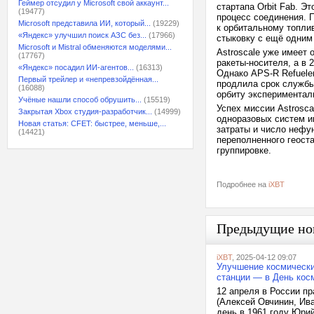
Геймер отсудил у Microsoft свой аккаунт...
стартапа Orbit Fab. Э
(19477)
процесс соединения. 
Microsoft представила ИИ, который...
(19229)
к орбитальному топли
«Яндекс» улучшил поиск АЗС без...
(17966)
стыковку с ещё одним 
Microsoft и Mistral обменяются моделями...
Astroscale уже имеет 
(17767)
ракеты-носителя, а в 
«Яндекс» посадил ИИ-агентов...
(16313)
Однако APS-R Refuele
Первый трейлер и «непревзойдённая...
продлила срок службы
(16088)
орбиту эксперименталь
Учёные нашли способ обрушить...
(15519)
Успех миссии Astrosc
Закрытая Xbox студия-разработчик...
(14999)
одноразовых систем и
Новая статья: CFET: быстрее, меньше,...
затраты и число нефу
(14421)
переполненного геост
группировке.
Подробнее на
iXBT
Предыдущие но
iXBT
, 2025-04-12 09:07
Улучшение космически
станции — в День кос
12 апреля в России п
(Алексей Овчинин, Ива
день в 1961 году Юрий