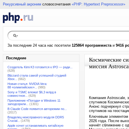
Рекурсивный акроним
словосочетания
«PHP: Hypertext Preprocessor»
За последние 24 часа нас посетили
125864 программиста
и
9416 р
Последние
Космические си
миссия Astrosca
Создатель Kimi K3 готовится к IPO — ради...
(628)
Blizzard стала самой успешной студией
Xbox...
(662)
Новая статья: NVIDIA Vera:
88 «олимпийских»...
(980)
Sony и TSMC вложат $6,3 млрд в
совместное...
(629)
Компания Astroscale,
Приложение «Погода» в Windows 11
спутников Космически
заподозрили...
(1301)
Анонс подчеркнул стр
В Claude Code появится авторежим по...
спутников на геостаци
(2017)
Ключевым элементом ст
Владелец неисправного модуля DDR5
2026 года. После выхо
Crucial...
(1479)
начнёт сближение с од
Apple хочет устанавливать китайскую