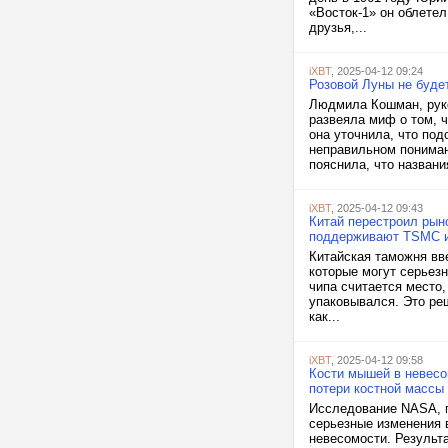
«Восток-1» он облетел
друзья,...
iXBT
, 2025-04-12 09:24
Розовой Луны не буде
Людмила Кошман, руко
развеяла миф о том, 
она уточнила, что по
неправильном пониман
пояснила, что названия
iXBT
, 2025-04-12 09:43
Китай перестроил рын
поддерживают TSMC и 
Китайская таможня вв
которые могут серьез
чипа считается место,
упаковывался. Это ре
как...
iXBT
, 2025-04-12 09:58
Кости мышей в невесо
потери костной массы
Исследование NASA, п
серьезные изменения 
невесомости. Результа