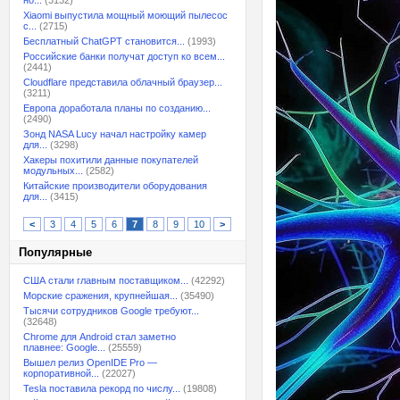
но...
(3132)
Xiaomi выпустила мощный моющий пылесос
с...
(2715)
Бесплатный ChatGPT становится...
(1993)
Российские банки получат доступ ко всем...
(2441)
Cloudflare представила облачный браузер...
(3211)
Европа доработала планы по созданию...
(2490)
Зонд NASA Lucy начал настройку камер
для...
(3298)
Хакеры похитили данные покупателей
модульных...
(2582)
Китайские производители оборудования
для...
(3415)
<
3
4
5
6
7
8
9
10
>
Популярные
США стали главным поставщиком...
(42292)
Морские сражения, крупнейшая...
(35490)
Тысячи сотрудников Google требуют...
(32648)
Chrome для Android стал заметно
плавнее: Google...
(25559)
Вышел релиз OpenIDE Pro —
корпоративной...
(22027)
Tesla поставила рекорд по числу...
(19808)