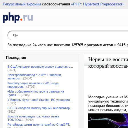
Рекурсивный акроним
словосочетания
«PHP: Hypertext Preprocessor»
За последние 24 часа нас посетили
125765 программистов
и
9415 
Последние
Нервы не восст
который восста
В США увидели военную угрозу в дронах с...
(2674)
Электровелосипед с 2 кВт·ч энергии,
запасом...
(2404)
Конфигурация памяти из 2015 года,
процессор...
(2702)
«Мы собираемся построить заводы на
Луне»....
(2208)
Молодые ученые из Мо
У Европы будет свой Starlink: ЕС утвердил...
уникальную технолог
(3119)
помощью биосовместим
В США создали молекулярный анализатор...
может помочь людям, 
(2813)
Spectre возвращается: новая атака
TONTOU...
(3040)
Ретейлеры хотят покупателей из ChatGPT,