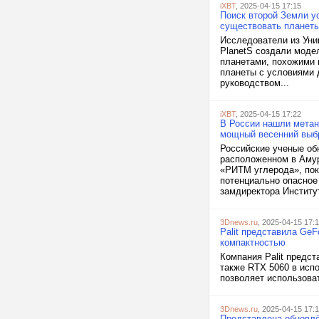
iXBT
, 2025-04-15 17:15
Поиск второй Земли у
существовать планеты
Исследователи из Уни
PlanetS создали моде
планетами, похожими 
планеты с условиями 
руководством...
iXBT
, 2025-04-15 17:22
В России нашли метан
мощный весенний выбр
Российские ученые об
расположенном в Амур
«РИТМ углерода», пока
потенциально опасное
замдиректора Институт
3Dnews.ru
, 2025-04-15 17:
Palit представила GeF
компактностью
Компания Palit предст
также RTX 5060 в испо
позволяет использова
3Dnews.ru
, 2025-04-15 17:
Представлена обновл