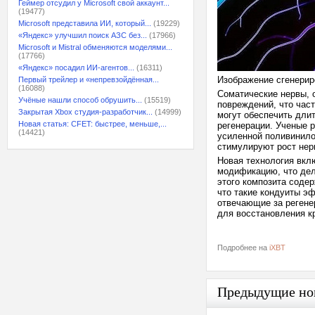
Геймер отсудил у Microsoft свой аккаунт...
(19477)
Microsoft представила ИИ, который...
(19229)
«Яндекс» улучшил поиск АЗС без...
(17966)
Microsoft и Mistral обменяются моделями...
(17766)
«Яндекс» посадил ИИ-агентов...
(16311)
Изображение сгенерир
Первый трейлер и «непревзойдённая...
(16088)
Соматические нервы, 
Учёные нашли способ обрушить...
(15519)
повреждений, что час
Закрытая Xbox студия-разработчик...
(14999)
могут обеспечить дли
Новая статья: CFET: быстрее, меньше,...
регенерации. Ученые 
(14421)
усиленной поливинило
стимулируют рост нер
Новая технология вкл
модификацию, что дел
этого композита соде
что такие кондуиты э
отвечающие за регенер
для восстановления к
Подробнее на
iXBT
Предыдущие но