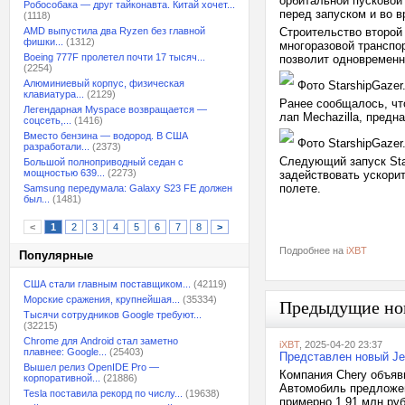
орбитальной пусковой
Робособака — друг тайконавта. Китай хочет...
перед запуском и во в
(1118)
AMD выпустила два Ryzen без главной
Строительство второй
фишки...
(1312)
многоразовой транспо
Boeing 777F пролетел почти 17 тысяч...
позволит одновременно
(2254)
Алюминиевый корпус, физическая
Фото StarshipGazer
клавиатура...
(2129)
Ранее сообщалось, чт
Легендарная Myspace возвращается —
лап Mechazilla, предн
соцсеть,...
(1416)
Вместо бензина — водород. В США
Фото StarshipGazer
разработали...
(2373)
Следующий запуск Star
Большой полноприводный седан с
мощностью 639...
(2273)
задействовать ускори
полете.
Samsung передумала: Galaxy S23 FE должен
был...
(1481)
<
1
2
3
4
5
6
7
8
>
Подробнее на
iXBT
Популярные
США стали главным поставщиком...
(42119)
Морские сражения, крупнейшая...
(35334)
Предыдущие но
Тысячи сотрудников Google требуют...
(32215)
Chrome для Android стал заметно
iXBT
, 2025-04-20 23:37
плавнее: Google...
(25403)
Представлен новый Jet
Вышел релиз OpenIDE Pro —
Компания Chery объяв
корпоративной...
(21886)
Автомобиль предложен
Tesla поставила рекорд по числу...
(19638)
примерно 1,91 млн руб