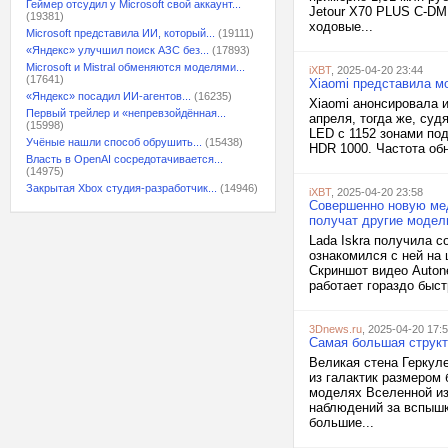
Геймер отсудил у Microsoft свой аккаунт...
Jetour X70 PLUS C-DM
(19381)
ходовые...
Microsoft представила ИИ, который...
(19111)
«Яндекс» улучшил поиск АЗС без...
(17893)
Microsoft и Mistral обменяются моделями...
iXBT
, 2025-04-20 23:44
(17641)
Xiaomi представила мо
«Яндекс» посадил ИИ-агентов...
(16235)
Xiaomi анонсировала и
Первый трейлер и «непревзойдённая...
апреля, тогда же, суд
(15998)
LED с 1152 зонами под
Учёные нашли способ обрушить...
(15438)
HDR 1000. Частота обн
Власть в OpenAI сосредотачивается...
(14975)
Закрытая Xbox студия-разработчик...
(14946)
iXBT
, 2025-04-20 23:58
Совершенно новую мед
получат другие моде
Lada Iskra получила 
ознакомился с ней на
Скриншот видео Auton
работает гораздо быст
3Dnews.ru
, 2025-04-20 17:
Самая большая структ
Великая стена Геркул
из галактик размером
моделях Вселенной из
наблюдений за вспышк
большие...