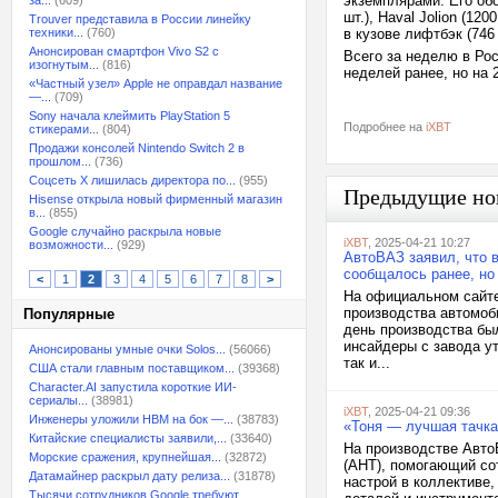
экземплярами. Его об
за...
(609)
шт.), Haval Jolion (12
Trouver представила в России линейку
техники...
(760)
в кузове лифтбэк (746 
Анонсирован смартфон Vivo S2 с
Всего за неделю в Ро
изогнутым...
(816)
неделей ранее, но на 
«Частный узел» Apple не оправдал название
—...
(709)
Sony начала клеймить PlayStation 5
Подробнее на
iXBT
стикерами...
(804)
Продажи консолей Nintendo Switch 2 в
прошлом...
(736)
Соцсеть X лишилась директора по...
(955)
Предыдущие но
Hisense открыла новый фирменный магазин
в...
(855)
Google случайно раскрыла новые
iXBT
, 2025-04-21 10:27
возможности...
(929)
АвтоВАЗ заявил, что в
сообщалось ранее, но
<
1
2
3
4
5
6
7
8
>
На официальном сайте
производства автомоби
Популярные
день производства бы
инсайдеры с завода у
Анонсированы умные очки Solos...
(56066)
так и...
США стали главным поставщиком...
(39368)
Character.AI запустила короткие ИИ-
сериалы...
(38981)
iXBT
, 2025-04-21 09:36
Инженеры уложили HBM на бок —...
(38783)
«Тоня — лучшая тачка
Китайские специалисты заявили,...
(33640)
На производстве Авто
Морские сражения, крупнейшая...
(32872)
(АНТ), помогающий со
Датамайнер раскрыл дату релиза...
(31878)
настрой в коллективе,
Тысячи сотрудников Google требуют...