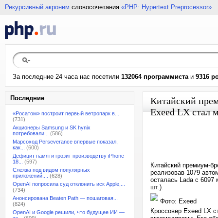
Рекурсивный акроним
словосочетания
«PHP: Hypertext Preprocessor»
За последние 24 часа нас посетили
132064 программиста
и
9316 р
Последние
Китайский преми
Exeed LX стал 
«Росатом» построит первый ветропарк в...
(731)
Акционеры Samsung и SK hynix
потребовали...
(586)
Марсоход Perseverance впервые показал,
как...
(600)
Дефицит памяти грозит производству iPhone
18...
(597)
Китайский премиум-бр
Слежка под видом популярных
реализовав 1079 автом
приложений:...
(628)
осталась Lada с 6097 м
OpenAI попросила суд отклонить иск Apple,...
шт.).
(734)
Анонсирована Beaten Path — пошаговая...
Фото: Exeed
(824)
Кроссовер Exeed LX с
OpenAI и Google решили, что будущее ИИ —