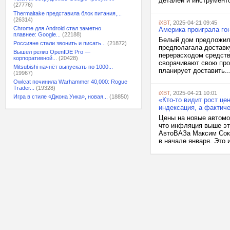
деталей и инструменто
(27776)
Thermaltake представила блок питания,...
(26314)
iXBT
, 2025-04-21 09:45
Chrome для Android стал заметно
Америка проиграла гон
плавнее: Google...
(22188)
Белый дом предложил 
Россияне стали звонить и писать...
(21872)
предполагала доставк
Вышел релиз OpenIDE Pro —
перерасходом средств
корпоративной...
(20428)
сворачивают свою прог
Mitsubishi начнёт выпускать по 1000...
планирует доставить..
(19967)
Owlcat починила Warhammer 40,000: Rogue
Trader...
(19328)
iXBT
, 2025-04-21 10:01
Игра в стиле «Джона Уика», новая...
(18850)
«Кто-то видит рост це
индексация, а фактич
Цены на новые автомоб
что инфляция выше эт
АвтоВАЗа Максим Соко
в начале января. Это 