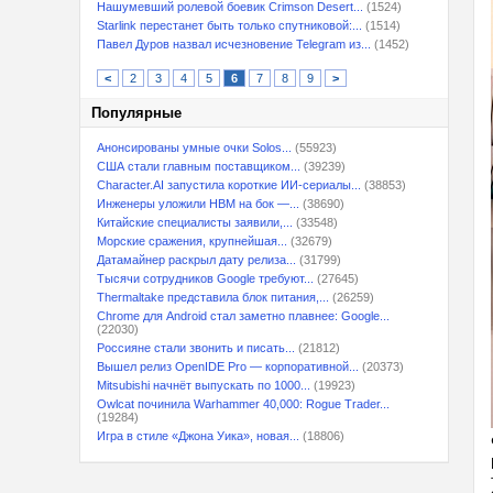
Нашумевший ролевой боевик Crimson Desert...
(1524)
Starlink перестанет быть только спутниковой:...
(1514)
Павел Дуров назвал исчезновение Telegram из...
(1452)
<
2
3
4
5
6
7
8
9
>
Популярные
Анонсированы умные очки Solos...
(55923)
США стали главным поставщиком...
(39239)
Character.AI запустила короткие ИИ-сериалы...
(38853)
Инженеры уложили HBM на бок —...
(38690)
Китайские специалисты заявили,...
(33548)
Морские сражения, крупнейшая...
(32679)
Датамайнер раскрыл дату релиза...
(31799)
Тысячи сотрудников Google требуют...
(27645)
Thermaltake представила блок питания,...
(26259)
Chrome для Android стал заметно плавнее: Google...
(22030)
Россияне стали звонить и писать...
(21812)
Вышел релиз OpenIDE Pro — корпоративной...
(20373)
Mitsubishi начнёт выпускать по 1000...
(19923)
Owlcat починила Warhammer 40,000: Rogue Trader...
(19284)
Игра в стиле «Джона Уика», новая...
(18806)