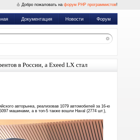
Добро пожаловать на
форум PHP программистов
!
вная
Документация
Новости
Форум
ентов в России, а Exeed LX стал
Дата:
2025-
04-
21
10:16
йского авторынка, реализовав 1079 автомобилей за 16-ю
097 машинами, а в топ-5 также вошли Haval (2774 шт.),