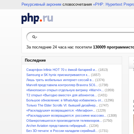
Рекурсивный акроним
словосочетания
«PHP: Hypertext Prepr
За последние 24 часа нас посетили
130009 программист
Последние
Смартфон Infinix HOT 70 с ёмкой батареей и...
(1813)
Samsung и SK hynix присматриваются к...
(1657)
Лишь треть мобильных интернет-сессий в...
(1374)
Marvell представила контроллер Bravera SC6...
(1738)
«Кинопоиск» открыл отдельную витрину «Матч!»...
(1959)
T2 открыл «Выгодно вместе» для абонентов...
(1431)
Большое обновление: в WhatsApp избавились от...
(1296)
Только The Elder Scrolls VI: бывший дизайнер...
(1747)
«Раскладушки» возвращаются: «Мегафон»...
(1229)
«Раскладушки» возвращаются: россияне массово...
(1308)
Обанкротившегося производителя телевизоров...
(1750)
Archer Aviation представила гибридный...
(1234)
Без 3D-печати: в России наладили серийный...
(1731)