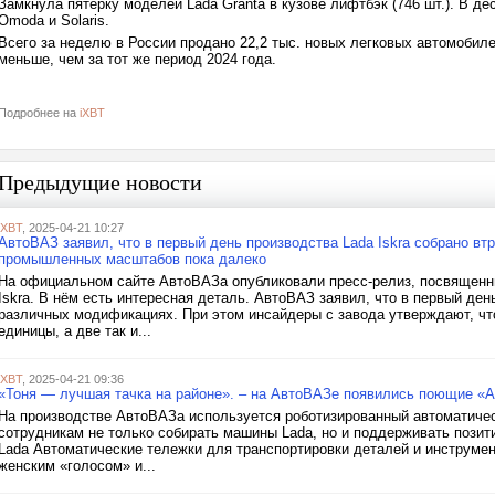
Замкнула пятёрку моделей Lada Granta в кузове лифтбэк (746 шт.). В дес
Omoda и Solaris.
Всего за неделю в России продано 22,2 тыс. новых легковых автомобил
меньше, чем за тот же период 2024 года.
Подробнее на
iXBT
Предыдущие новости
iXBT
, 2025-04-21 10:27
АвтоВАЗ заявил, что в первый день производства Lada Iskra собрано в
промышленных масштабов пока далеко
На официальном сайте АвтоВАЗа опубликовали пресс-релиз, посвященн
Iskra. В нём есть интересная деталь. АвтоВАЗ заявил, что в первый ден
различных модификациях. При этом инсайдеры с завода утверждают, чт
единицы, а две так и...
iXBT
, 2025-04-21 09:36
«Тоня — лучшая тачка на районе». – на АвтоВАЗе появились поющие «
На производстве АвтоВАЗа используется роботизированный автоматиче
сотрудникам не только собирать машины Lada, но и поддерживать позити
Lada Автоматические тележки для транспортировки деталей и инструмен
женским «голосом» и...