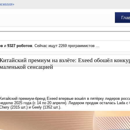
ocessor»
Гла
ов
и
9327 роботов
. Сейчас ищут 2269 программистов ...
Китайский премиум на взлёте: Exeed обошёл конкур
маленькой сенсацией
Китайский премиум-бренд Exeed впервые вошёл в пятёрку лидеров росси
неделю 2025 года (с 14 по 20 апреля). Лидером продаж осталась Lada с 6
Chery (2315 шт.) и Geely (1352 шт.).