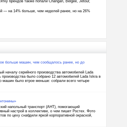
ятку брендов также попали Changan, Belgee, Jetour,
ей — на 14% больше, чем неделей ранее, но на 26%
трое больше машин, чем сообщалось ранее, но до
ый началу серийного производства автомобилей Lada
ь производства было собрано 12 автомобилей Lada Iskra в
о машин было втрое меньше: собрали всего четыре
Антонины»
ский напольный транспорт (АНТ), помогающий
вный настрой в коллективе, о чем пишет Ростех. Фото
тов по цеху снабдили яркой корпоративной окраской,