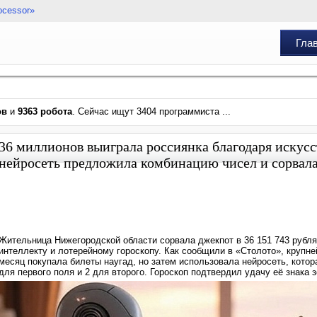
ocessor»
Гла
ов
и
9363 робота
. Сейчас ищут 3404 программиста ...
36 миллионов выиграла россиянка благодаря искусс
нейросеть предложила комбинацию чисел и сорвал
Жительница Нижегородской области сорвала джекпот в 36 151 743 рубл
интеллекту и лотерейному гороскопу. Как сообщили в «Столото», крупн
месяц покупала билеты наугад, но затем использовала нейросеть, которая
для первого поля и 2 для второго. Гороскоп подтвердил удачу её знака з