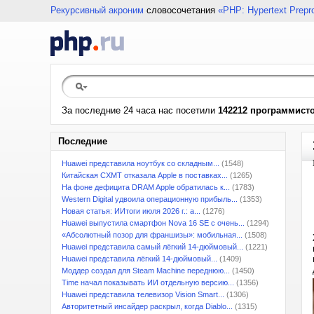
Рекурсивный акроним
словосочетания
«PHP: Hypertext Prepr
За последние 24 часа нас посетили
142212 программист
Последние
Huawei представила ноутбук со складным...
(1548)
Китайская CXMT отказала Apple в поставках...
(1265)
На фоне дефицита DRAM Apple обратилась к...
(1783)
Western Digital удвоила операционную прибыль...
(1353)
Новая статья: ИИтоги июля 2026 г.: а...
(1276)
Huawei выпустила смартфон Nova 16 SE с очень...
(1294)
«Абсолютный позор для франшизы»: мобильная...
(1508)
Huawei представила самый лёгкий 14-дюймовый...
(1221)
Huawei представила лёгкий 14-дюймовый...
(1409)
Моддер создал для Steam Machine переднюю...
(1450)
Time начал показывать ИИ отдельную версию...
(1356)
Huawei представила телевизор Vision Smart...
(1306)
Авторитетный инсайдер раскрыл, когда Diablo...
(1315)