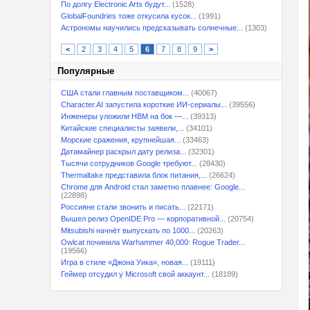
По долгу Electronic Arts будут...
(1528)
GlobalFoundries тоже откусила кусок...
(1991)
Астрономы научились предсказывать солнечные...
(1303)
<
2
3
4
5
6
7
8
9
>
Популярные
США стали главным поставщиком...
(40067)
Character.AI запустила короткие ИИ-сериалы...
(39556)
Инженеры уложили HBM на бок —...
(39313)
Китайские специалисты заявили,...
(34101)
Морские сражения, крупнейшая...
(33463)
Датамайнер раскрыл дату релиза...
(32301)
Тысячи сотрудников Google требуют...
(28430)
Thermaltake представила блок питания,...
(26624)
Chrome для Android стал заметно плавнее: Google...
(22898)
Россияне стали звонить и писать...
(22171)
Вышел релиз OpenIDE Pro — корпоративной...
(20754)
Mitsubishi начнёт выпускать по 1000...
(20263)
Owlcat починила Warhammer 40,000: Rogue Trader...
(19566)
Игра в стиле «Джона Уика», новая...
(19111)
Геймер отсудил у Microsoft свой аккаунт...
(18189)