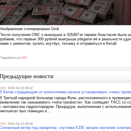
Изображение сгенерировано Grok
После получения СМС о выигрыше в 325497-м тираже Анастасия была ш
добавив, что первые 300 рублей выигрыша убедили её в реальности уда
маме с ремонтом, купить ноутбук, технику и отправиться в Китай.
Подробнее на
iXBT
Предыдущие новости
iXBT
, 2025-04-23 08:42
В Китае страдающим от алкоголизма начали устанавливать «чипы трезв
В Третьей народной больнице города Фуян, расположенного в провинции
вживлению так называемого «чипа трезвости». Как сообщает ТАСС со сс
с налтрексона гидрохлоридом. Процедура, выполненная с использование
имплантат был помещен в...
iXBT
, 2025-04-23 08:48
Солнечный ветер под прицелом: спутники EZIE начали изучение электр