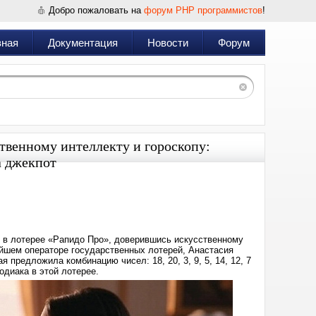
Добро пожаловать на
форум PHP программистов
!
вная
Документация
Новости
Форум
твенному интеллекту и гороскопу:
а джекпот
Дата:
2025-
04-
23
08:40
я в лотерее «Рапидо Про», доверившись искусственному
ейшем операторе государственных лотерей, Анастасия
 предложила комбинацию чисел: 18, 20, 3, 9, 5, 14, 12, 7
одиака в этой лотерее.