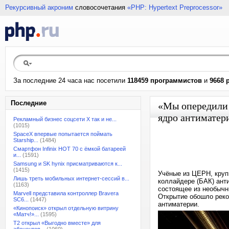
Рекурсивный акроним
словосочетания
«PHP: Hypertext Preprocessor»
За последние 24 часа нас посетили
118459 программистов
и
9668 
Последние
«Мы опередили 
ядро антиматер
Рекламный бизнес соцсети X так и не...
(1015)
SpaceX впервые попытается поймать
Starship...
(1484)
Смартфон Infinix HOT 70 с ёмкой батареей
и...
(1591)
Samsung и SK hynix присматриваются к...
(1415)
Учёные из ЦЕРН, круп
Лишь треть мобильных интернет-сессий в...
коллайдере (БАК) ант
(1163)
состоящее из необычн
Marvell представила контроллер Bravera
Открытие обошло реко
SC6...
(1447)
антиматерии.
«Кинопоиск» открыл отдельную витрину
«Матч!»...
(1595)
T2 открыл «Выгодно вместе» для