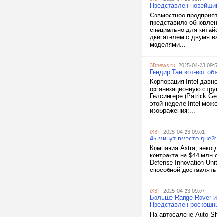
Представлен новейший
Совместное предприят
представило обновлен
специально для китай
двигателем с двумя ва
моделями...
3Dnews.ru
, 2025-04-23 09:
Гендир Тан вот-вот об
Корпорация Intel давн
организационную стру
Гелсингере (Patrick G
этой неделе Intel мо
изображения:...
iXBT
, 2025-04-23 09:01
45 минут вместо дней:
Компания Astra, неког
контракта на $44 млн
Defense Innovation Un
способной доставлять 
iXBT
, 2025-04-23 09:07
Больше Range Rover и 
Представлен роскошн
На автосалоне Auto S