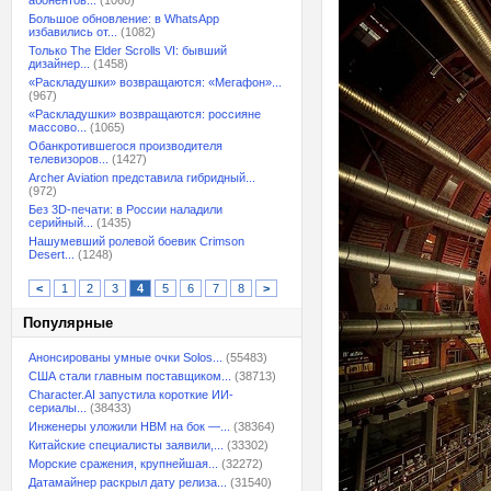
абонентов...
(1060)
Большое обновление: в WhatsApp
избавились от...
(1082)
Только The Elder Scrolls VI: бывший
дизайнер...
(1458)
«Раскладушки» возвращаются: «Мегафон»...
(967)
«Раскладушки» возвращаются: россияне
массово...
(1065)
Обанкротившегося производителя
телевизоров...
(1427)
Archer Aviation представила гибридный...
(972)
Без 3D-печати: в России наладили
серийный...
(1435)
Нашумевший ролевой боевик Crimson
Desert...
(1248)
<
1
2
3
4
5
6
7
8
>
Популярные
Анонсированы умные очки Solos...
(55483)
США стали главным поставщиком...
(38713)
Character.AI запустила короткие ИИ-
сериалы...
(38433)
Инженеры уложили HBM на бок —...
(38364)
Китайские специалисты заявили,...
(33302)
Морские сражения, крупнейшая...
(32272)
Датамайнер раскрыл дату релиза...
(31540)