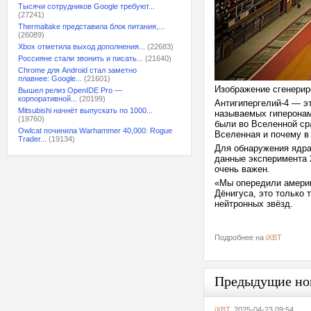
Тысячи сотрудников Google требуют...
(27241)
Thermaltake представила блок питания,...
(26089)
Xbox отметила выход дополнения...
(22683)
Россияне стали звонить и писать...
(21640)
Chrome для Android стал заметно
плавнее: Google...
(21601)
Изображение сгенерир
Вышел релиз OpenIDE Pro —
корпоративной...
(20199)
Антигипергелий-4 — эт
Mitsubishi начнёт выпускать по 1000...
называемых гиперонами
(19760)
были во Вселенной ср
Owlcat починила Warhammer 40,000: Rogue
Вселенная и почему в
Trader...
(19134)
Для обнаружения ядра
данные эксперимента 2
очень важен.
«Мы опередили амери
Дёнигуса, это только 
нейтронных звёзд.
Подробнее на
iXBT
Предыдущие но
iXBT
, 2025-04-23 09:54