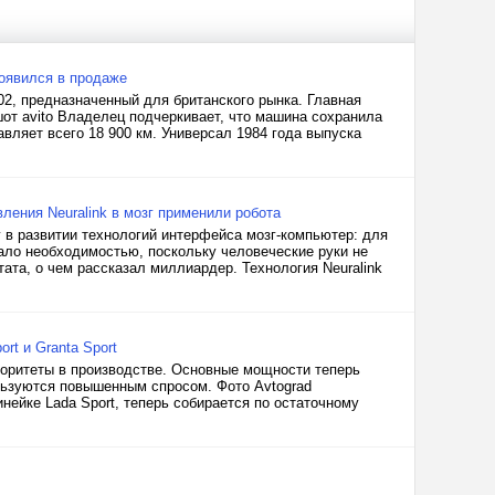
оявился в продаже
2, предназначенный для британского рынка. Главная
от avito Владелец подчеркивает, что машина сохранила
авляет всего 18 900 км. Универсал 1984 года выпуска
ления Neuralink в мозг применили робота
 в развитии технологий интерфейса мозг-компьютер: для
тало необходимостью, поскольку человеческие руки не
ата, о чем рассказал миллиардер. Технология Neuralink
rt и Granta Sport
иоритеты в производстве. Основные мощности теперь
ользуются повышенным спросом. Фото Avtograd
нейке Lada Sport, теперь собирается по остаточному