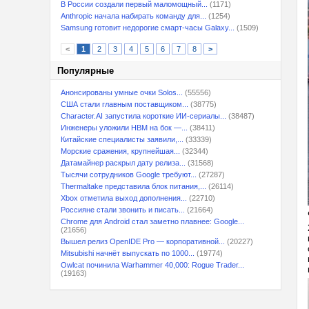
В России создали первый маломощный...
(1171)
Anthropic начала набирать команду для...
(1254)
Samsung готовит недорогие смарт-часы Galaxy...
(1509)
<
1
2
3
4
5
6
7
8
>
Популярные
Анонсированы умные очки Solos...
(55556)
США стали главным поставщиком...
(38775)
Character.AI запустила короткие ИИ-сериалы...
(38487)
Инженеры уложили HBM на бок —...
(38411)
Китайские специалисты заявили,...
(33339)
Морские сражения, крупнейшая...
(32344)
Датамайнер раскрыл дату релиза...
(31568)
Тысячи сотрудников Google требуют...
(27287)
Thermaltake представила блок питания,...
(26114)
Xbox отметила выход дополнения...
(22710)
Россияне стали звонить и писать...
(21664)
Chrome для Android стал заметно плавнее: Google...
(21656)
Вышел релиз OpenIDE Pro — корпоративной...
(20227)
Mitsubishi начнёт выпускать по 1000...
(19774)
Owlcat починила Warhammer 40,000: Rogue Trader...
(19163)