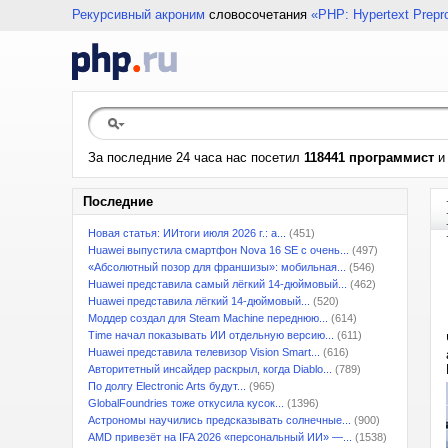
Рекурсивный акроним
словосочетания
«PHP: Hypertext Prepr
За последние 24 часа нас посетил
118441 программист
Последние
Новая статья: ИИтоги июля 2026 г.: а...
(451)
Huawei выпустила смартфон Nova 16 SE с очень...
(497)
«Абсолютный позор для франшизы»: мобильная...
(546)
Huawei представила самый лёгкий 14-дюймовый...
(462)
Huawei представила лёгкий 14-дюймовый...
(520)
Моддер создал для Steam Machine переднюю...
(614)
Time начал показывать ИИ отдельную версию...
(611)
Huawei представила телевизор Vision Smart...
(616)
Авторитетный инсайдер раскрыл, когда Diablo...
(789)
По долгу Electronic Arts будут...
(965)
GlobalFoundries тоже откусила кусок...
(1396)
Астрономы научились предсказывать солнечные...
(900)
AMD привезёт на IFA 2026 «персональный ИИ» —...
(1538)