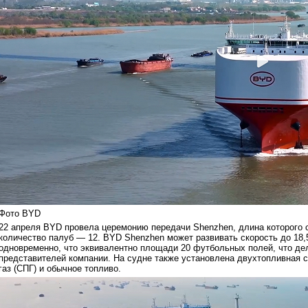
Фото BYD
22 апреля BYD провела церемонию передачи Shenzhen, длина которого с
количество палуб — 12. BYD Shenzhen может развивать скорость до 18,5
одновременно, что эквивалентно площади 20 футбольных полей, что дел
представителей компании. На судне также установлена двухтопливная
газ (СПГ) и обычное топливо.