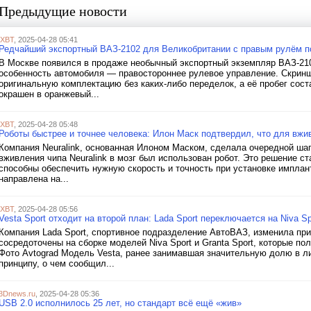
Предыдущие новости
iXBT
, 2025-04-28 05:41
Редчайший экспортный ВАЗ-2102 для Великобритании с правым рулём п
В Москве появился в продаже необычный экспортный экземпляр ВАЗ-210
особенность автомобиля — правостороннее рулевое управление. Скринш
оригинальную комплектацию без каких-либо переделок, а её пробег сост
окрашен в оранжевый...
iXBT
, 2025-04-28 05:48
Роботы быстрее и точнее человека: Илон Маск подтвердил, что для вжив
Компания Neuralink, основанная Илоном Маском, сделала очередной шаг
вживления чипа Neuralink в мозг был использован робот. Это решение с
способны обеспечить нужную скорость и точность при установке имплант
направлена на...
iXBT
, 2025-04-28 05:56
Vesta Sport отходит на второй план: Lada Sport переключается на Niva Spo
Компания Lada Sport, спортивное подразделение АвтоВАЗ, изменила пр
сосредоточены на сборке моделей Niva Sport и Granta Sport, которые п
Фото Avtograd Модель Vesta, ранее занимавшая значительную долю в ли
принципу, о чем сообщил...
3Dnews.ru
, 2025-04-28 05:36
USB 2.0 исполнилось 25 лет, но стандарт всё ещё «жив»