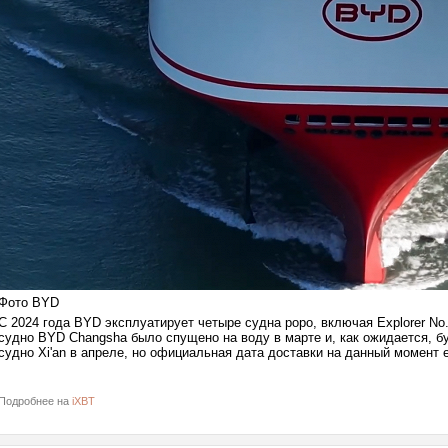
Фото BYD
С 2024 года BYD эксплуатирует четыре судна роро, включая Explorer No.
судно BYD Changsha было спущено на воду в марте и, как ожидается, б
судно Xi'an в апреле, но официальная дата доставки на данный момент 
Подробнее на
iXBT