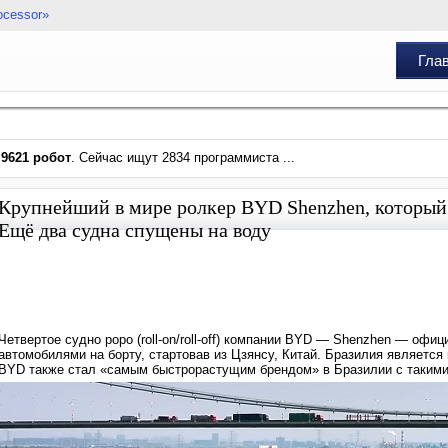
ocessor»
Гла
и
9621 робот
. Сейчас ищут 2834 программиста ...
Крупнейший в мире ролкер BYD Shenzhen, который п
Ещё два судна спущены на воду
Четвертое судно роро (roll-on/roll-off) компании BYD — Shenzhen — офи
автомобилями на борту, стартовав из Цзянсу, Китай. Бразилия являетс
BYD также стал «самым быстрорастущим брендом» в Бразилии с такими 