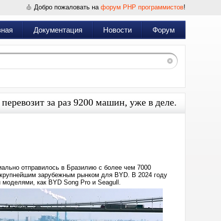
Добро пожаловать на
форум PHP программистов
!
вная
Документация
Новости
Форум
еревозит за раз 9200 машин, уже в деле.
Дата:
2025-
04-
28
05:34
циально отправилось в Бразилию с более чем 7000
я крупнейшим зарубежным рынком для BYD. В 2024 году
моделями, как BYD Song Pro и Seagull.