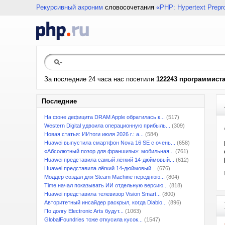
Рекурсивный акроним
словосочетания
«PHP: Hypertext Prepr
За последние 24 часа нас посетили
122243 программист
Последние
На фоне дефицита DRAM Apple обратилась к...
(517)
Western Digital удвоила операционную прибыль...
(309)
Новая статья: ИИтоги июля 2026 г.: а...
(584)
Huawei выпустила смартфон Nova 16 SE с очень...
(658)
«Абсолютный позор для франшизы»: мобильная...
(761)
Huawei представила самый лёгкий 14-дюймовый...
(612)
Huawei представила лёгкий 14-дюймовый...
(676)
Моддер создал для Steam Machine переднюю...
(804)
Time начал показывать ИИ отдельную версию...
(818)
Huawei представила телевизор Vision Smart...
(800)
Авторитетный инсайдер раскрыл, когда Diablo...
(896)
По долгу Electronic Arts будут...
(1063)
GlobalFoundries тоже откусила кусок...
(1547)