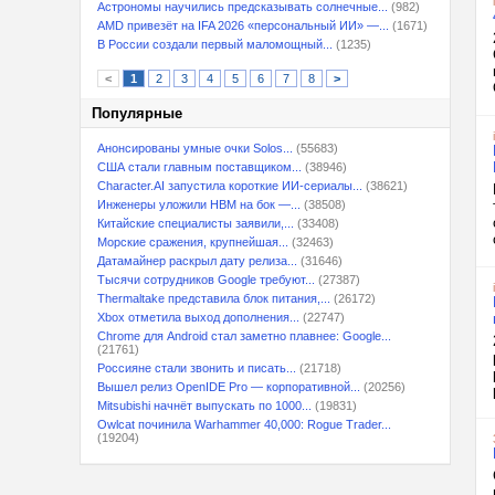
Астрономы научились предсказывать солнечные...
(982)
AMD привезёт на IFA 2026 «персональный ИИ» —...
(1671)
В России создали первый маломощный...
(1235)
<
1
2
3
4
5
6
7
8
>
Популярные
Анонсированы умные очки Solos...
(55683)
США стали главным поставщиком...
(38946)
Character.AI запустила короткие ИИ-сериалы...
(38621)
Инженеры уложили HBM на бок —...
(38508)
Китайские специалисты заявили,...
(33408)
Морские сражения, крупнейшая...
(32463)
Датамайнер раскрыл дату релиза...
(31646)
Тысячи сотрудников Google требуют...
(27387)
Thermaltake представила блок питания,...
(26172)
Xbox отметила выход дополнения...
(22747)
Chrome для Android стал заметно плавнее: Google...
(21761)
Россияне стали звонить и писать...
(21718)
Вышел релиз OpenIDE Pro — корпоративной...
(20256)
Mitsubishi начнёт выпускать по 1000...
(19831)
Owlcat починила Warhammer 40,000: Rogue Trader...
(19204)