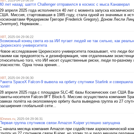
iXBT
, 2025-04-29 06:09
40 лет назад: шаттл Challenger отправился в космос с мыса Канаверал
29 апреля 2025 года исполняется 40 лет с момента запуска космическог
США. Миссия, стартовавшая в 1985 году, стала одной из значимых в ист
космонавтами Фредериком Грегори (Frederick Gregory), Доном Лесли Линд
Overmyer), Норманом...
iXBT
, 2025-04-29 06:22
Возможный конец света из-за ИИ пугает людей не так сильно, как реал
Цюрихского университета
Новое исследование Цюрихского университета показывает, что люди б
такими как предвзятость и дезинформация, чем отдаленными экзистенц
относительно того, что ИИ несет существенные риски, люди по-разному
опасностях. Одна точка зрения...
iXBT
, 2025-04-29 06:30
Ракета SpaceX Falcon-9 вывела на орбиту спутники Starlink и совершил
полёт
28 апреля 2025 года с площадки SLC-4E базы Космических сил США Ва
ракеты-носителя Falcon-9FT Block-5. Миссию осуществила компания Sp
рамках полёта на околоземную орбиту была выведена группа из 27 спутни
расширения глобальной сети...
3Dnews.ru
, 2025-04-29 06:31
Первая группа спутников связи Amazon Kuiper успешно запущена
С начала месяца компания Amazon при содействии аэрокосмической ко
группу из 27 спутников связи Kuiper, но этому то и дело мешали разли