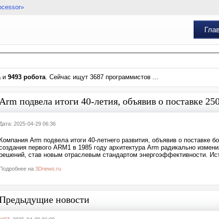
ocessor»
Гла
а
и
9493 робота
. Сейчас ищут 3687 программистов ...
Arm подвела итоги 40-летия, объявив о поставке 25
Дата: 2025-04-29 06:36
Компания Arm подвела итоги 40-летнего развития, объявив о поставке б
создания первого ARM1 в 1985 году архитектура Arm радикально измени
решений, став новым отраслевым стандартом энергоэффективности. Ис
Подробнее на
3Dnews.ru
Предыдущие новости