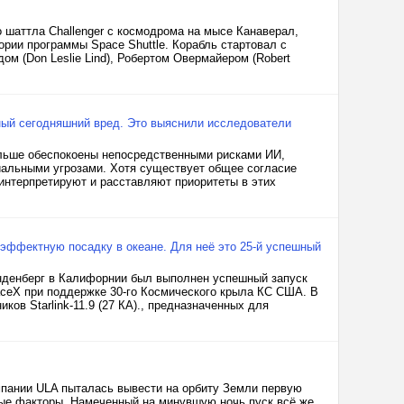
о шаттла Challenger с космодрома на мысе Канаверал,
ории программы Space Shuttle. Корабль стартовал с
ом (Don Leslie Lind), Робертом Овермайером (Robert
ьный сегодняшний вред. Это выяснили исследователи
ольше обеспокоены непосредственными рисками ИИ,
иальными угрозами. Хотя существует общее согласие
 интерпретируют и расставляют приоритеты в этих
а эффектную посадку в океане. Для неё это 25-й успешный
нденберг в Калифорнии был выполнен успешный запуск
aceX при поддержке 30-го Космического крыла КС США. В
ков Starlink-11.9 (27 КА)., предназначенных для
мпании ULA пыталась вывести на орбиту Земли первую
чные факторы. Намеченный на минувшую ночь пуск всё же