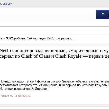
ocessor»
Гла
ов
и
9322 робота
. Сейчас ищет 2961 программист ...
Netflix анонсировала «эпичный, уморительный и ч
сериал по Clash of Clans и Clash Royale — первые д
Принадлежащая Tencent финская студия Supercell объявила о заключении
результатом которого станет анимационный сериал по мотивам казуальны
Источник изображений: Supercell
Подробнее на
3Dnews.ru