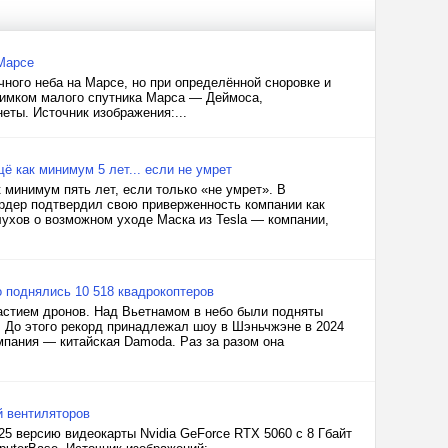
Марсе
ного неба на Марсе, но при определённой сноровке и
имком малого спутника Марса — Деймоса,
еты. Источник изображения:...
щё как минимум 5 лет... если не умрет
 минимум пять лет, если только «не умрет». В
рдер подтвердил свою приверженность компании как
ухов о возможном уходе Маска из Tesla — компании,
 поднялись 10 518 квадрокоптеров
астием дронов. Над Вьетнамом в небо были подняты
. До этого рекорд принадлежал шоу в Шэньчжэне в 2024
мпания — китайская Damoda. Раз за разом она
й вентиляторов
5 версию видеокарты Nvidia GeForce RTX 5060 с 8 Гбайт