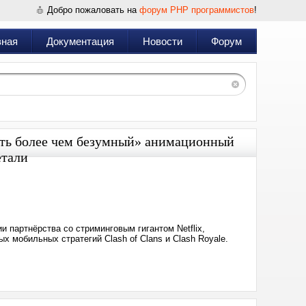
Добро пожаловать на
форум PHP программистов
!
вная
Документация
Новости
Форум
уть более чем безумный» анимационный
етали
Дата:
2025-
05-
20
19:23
 партнёрства со стриминговым гигантом Netflix,
х мобильных стратегий Clash of Clans и Clash Royale.