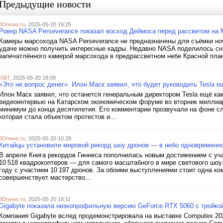
Предыдущие новости
3Dnews.ru
, 2025-05-20 19:25
Ровер NASA Perseverance показал восход Деймоса перед рассветом на 
Камеры марсохода NASA Perseverance не предназначены для съёмки ноч
удаче можно получить интересные кадры. Недавно NASA поделилось сн
запечатлённого камерой марсохода в предрассветном небе Красной план
iXBT
, 2025-05-20 18:09
«Это не вопрос денег». Илон Маск заявил, что будет руководить Tesla е
Илон Маск заявил, что останется генеральным директором Tesla ещё как
видеоинтервью на Катарском экономическом форуме во вторник миллиа
минимум до конца десятилетия. Его комментарии прозвучали на фоне сл
которая стала объектом протестов и...
3Dnews.ru
, 2025-05-20 10:28
Китайцы установили мировой рекорд шоу дронов — в небо одновременно
В апреле Книга рекордов Гиннеса пополнилась новым достижением с уч
10 518 квадрокоптеров — для самого масштабного в мире светового шоу
году с участием 10 197 дронов. За обоими выступлениями стоит одна ко
совершенствует мастерство...
3Dnews.ru
, 2025-05-20 18:11
Gigabyte показала низкопрофильную версию GeForce RTX 5060 с тройко
Компания Gigabyte вслед продемонстрировала на выставке Computex 202