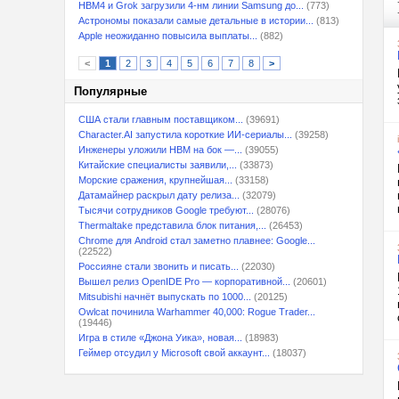
HBM4 и Grok загрузили 4-нм линии Samsung до...
(773)
Астрономы показали самые детальные в истории...
(813)
Apple неожиданно повысила выплаты...
(882)
<
1
2
3
4
5
6
7
8
>
Популярные
США стали главным поставщиком...
(39691)
Character.AI запустила короткие ИИ-сериалы...
(39258)
Инженеры уложили HBM на бок —...
(39055)
Китайские специалисты заявили,...
(33873)
Морские сражения, крупнейшая...
(33158)
Датамайнер раскрыл дату релиза...
(32079)
Тысячи сотрудников Google требуют...
(28076)
Thermaltake представила блок питания,...
(26453)
Chrome для Android стал заметно плавнее: Google...
(22522)
Россияне стали звонить и писать...
(22030)
Вышел релиз OpenIDE Pro — корпоративной...
(20601)
Mitsubishi начнёт выпускать по 1000...
(20125)
Owlcat починила Warhammer 40,000: Rogue Trader...
(19446)
Игра в стиле «Джона Уика», новая...
(18983)
Геймер отсудил у Microsoft свой аккаунт...
(18037)