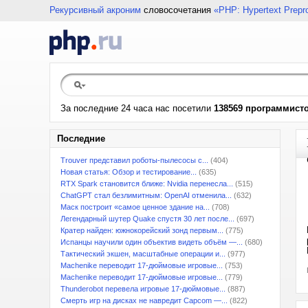
Рекурсивный акроним
словосочетания
«PHP: Hypertext Prepr
За последние 24 часа нас посетили
138569 программист
Последние
Trouver представил роботы-пылесосы с...
(404)
Новая статья: Обзор и тестирование...
(635)
RTX Spark становится ближе: Nvidia перенесла...
(515)
ChatGPT стал безлимитным: OpenAI отменила...
(632)
Маск построит «самое ценное здание на...
(708)
Легендарный шутер Quake спустя 30 лет после...
(697)
Кратер найден: южнокорейский зонд первым...
(775)
Испанцы научили один объектив видеть объём —...
(680)
Тактический экшен, масштабные операции и...
(977)
Machenike переводит 17-дюймовые игровые...
(753)
Machenike переводит 17-дюймовые игровые...
(779)
Thunderobot перевела игровые 17-дюймовые...
(887)
Смерть игр на дисках не навредит Capcom —...
(822)