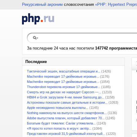
Рекурсивный акроним
словосочетания
«PHP: Hypertext Prepr
За последние 24 часа нас посетили
147742 программист
Последние
Тактический экшен, масштабные операции и...
(1426)
Machenike переводит 17-дюймовые игровые...
(1176)
Machenike переводит 17-дюймовые игровые...
(1054)
Thunderobot перевела игровые 17-дюймовые...
(1185)
Смерть игр на дисках не навредит Capcom —...
(1210)
HBM4 и Grok загрузили 4-нм линии Samsung до...
(1158)
Астрономы показали самые детальные в истории...
(1053)
Apple неожиданно повысила выплаты...
(1145)
Nothing намекнула на выпуск шести смартфонов...
(1136)
Adobe выпустила плагин, который добавляет 70...
(1245)
Богатым будет тяжелее: Caviar утяжелила...
(1143)
«Я просто хотел попасть в игру»: актёр...
(1084)
Представлен игровой 31,5-дюймовый изогнутый...
(1220)