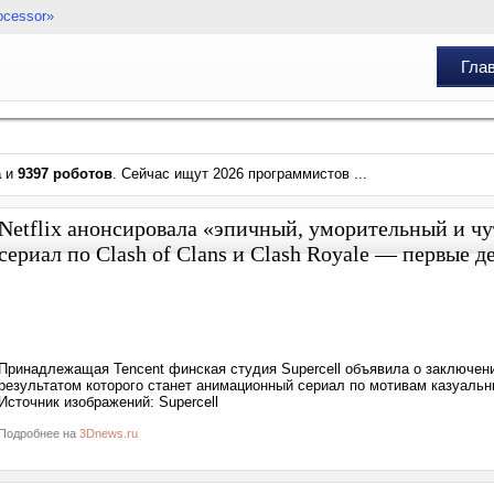
ocessor»
Гла
а
и
9397 роботов
. Сейчас ищут 2026 программистов ...
Netflix анонсировала «эпичный, уморительный и ч
сериал по Clash of Clans и Clash Royale — первые д
Принадлежащая Tencent финская студия Supercell объявила о заключении
результатом которого станет анимационный сериал по мотивам казуальны
Источник изображений: Supercell
Подробнее на
3Dnews.ru