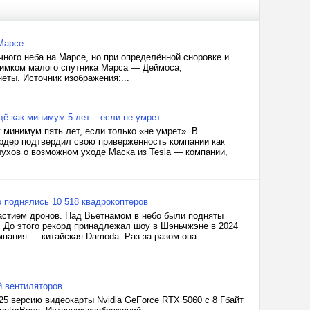
Марсе
ного неба на Марсе, но при определённой сноровке и
имком малого спутника Марса — Деймоса,
еты. Источник изображения:...
щё как минимум 5 лет... если не умрет
 минимум пять лет, если только «не умрет». В
рдер подтвердил свою приверженность компании как
ухов о возможном уходе Маска из Tesla — компании,
 поднялись 10 518 квадрокоптеров
астием дронов. Над Вьетнамом в небо были подняты
. До этого рекорд принадлежал шоу в Шэньчжэне в 2024
мпания — китайская Damoda. Раз за разом она
й вентиляторов
5 версию видеокарты Nvidia GeForce RTX 5060 с 8 Гбайт