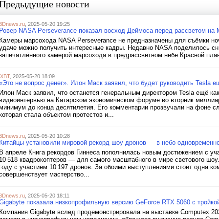
Предыдущие новости
3Dnews.ru
, 2025-05-20 19:25
Ровер NASA Perseverance показал восход Деймоса перед рассветом на 
Камеры марсохода NASA Perseverance не предназначены для съёмки ноч
удаче можно получить интересные кадры. Недавно NASA поделилось сн
запечатлённого камерой марсохода в предрассветном небе Красной план
iXBT
, 2025-05-20 18:09
«Это не вопрос денег». Илон Маск заявил, что будет руководить Tesla е
Илон Маск заявил, что останется генеральным директором Tesla ещё как
видеоинтервью на Катарском экономическом форуме во вторник миллиа
минимум до конца десятилетия. Его комментарии прозвучали на фоне сл
которая стала объектом протестов и...
3Dnews.ru
, 2025-05-20 10:28
Китайцы установили мировой рекорд шоу дронов — в небо одновременно
В апреле Книга рекордов Гиннеса пополнилась новым достижением с уч
10 518 квадрокоптеров — для самого масштабного в мире светового шоу
году с участием 10 197 дронов. За обоими выступлениями стоит одна ко
совершенствует мастерство...
3Dnews.ru
, 2025-05-20 18:11
Gigabyte показала низкопрофильную версию GeForce RTX 5060 с тройко
Компания Gigabyte вслед продемонстрировала на выставке Computex 202