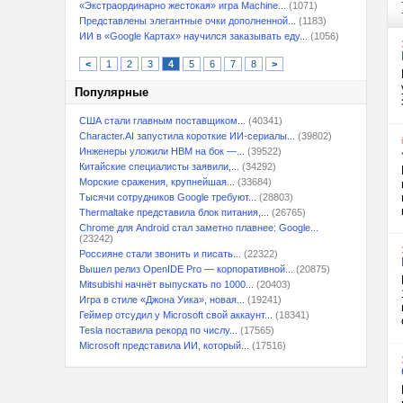
«Экстраординарно жестокая» игра Machine...
(1071)
Представлены элегантные очки дополненной...
(1183)
ИИ в «Google Картах» научился заказывать еду...
(1056)
<
1
2
3
4
5
6
7
8
>
Популярные
США стали главным поставщиком...
(40341)
Character.AI запустила короткие ИИ-сериалы...
(39802)
Инженеры уложили HBM на бок —...
(39522)
Китайские специалисты заявили,...
(34292)
Морские сражения, крупнейшая...
(33684)
Тысячи сотрудников Google требуют...
(28803)
Thermaltake представила блок питания,...
(26765)
Chrome для Android стал заметно плавнее: Google...
(23242)
Россияне стали звонить и писать...
(22322)
Вышел релиз OpenIDE Pro — корпоративной...
(20875)
Mitsubishi начнёт выпускать по 1000...
(20403)
Игра в стиле «Джона Уика», новая...
(19241)
Геймер отсудил у Microsoft свой аккаунт...
(18341)
Tesla поставила рекорд по числу...
(17565)
Microsoft представила ИИ, который...
(17516)