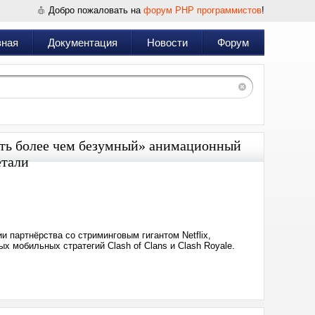
Добро пожаловать на
форум PHP программистов
!
вная
Документация
Новости
Форум
уть более чем безумный» анимационный
етали
Дата:
2025-
05-
20
19:23
 партнёрства со стриминговым гигантом Netflix,
х мобильных стратегий Clash of Clans и Clash Royale.