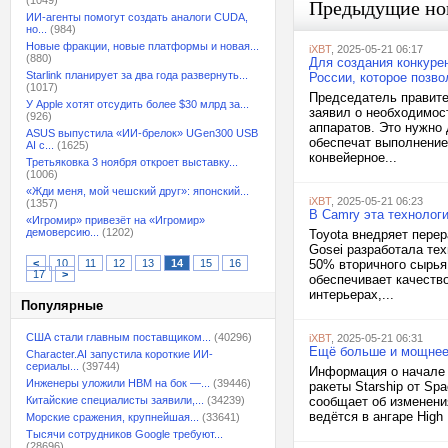
(1049)
Предыдущие но
ИИ-агенты помогут создать аналоги CUDA,
но...
(984)
Новые фракции, новые платформы и новая...
iXBT
, 2025-05-21 06:17
(880)
Для создания конкурен
Starlink планирует за два года развернуть...
России, которое позв
(1017)
Председатель правите
У Apple хотят отсудить более $30 млрд за...
заявил о необходимос
(926)
аппаратов. Это нужно
ASUS выпустила «ИИ-брелок» UGen300 USB
обеспечат выполнение 
AI с...
(1625)
конвейерное...
Третьяковка 3 ноября откроет выставку...
(1006)
«Жди меня, мой чешский друг»: японский...
iXBT
, 2025-05-21 06:23
(1357)
В Camry эта технологи
«Игромир» привезёт на «Игромир»
демоверсию...
(1202)
Toyota внедряет пере
Gosei разработала те
<
10
11
12
13
14
15
16
50% вторичного сырья
17
>
обеспечивает качеств
интерьерах,...
Популярные
США стали главным поставщиком...
(40296)
iXBT
, 2025-05-21 06:31
Ещё больше и мощнее:
Character.AI запустила короткие ИИ-
сериалы...
(39744)
Информация о начале 
Инженеры уложили HBM на бок —...
(39446)
ракеты Starship от Sp
Китайские специалисты заявили,...
(34239)
сообщает об изменени
ведётся в ангаре High
Морские сражения, крупнейшая...
(33641)
Тысячи сотрудников Google требуют...
(28696)