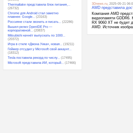
3Dnews.ru
, 2025-05-21 06:
Thermaltake представила блок питания,...
AMD представила дост
(26732)
Chrome для Android стал заметно
Компания AMD предста
плавнее: Google...
(23163)
видеопамяти GDDR6. К
Россияне стали звонить и писать...
(22286)
RX 9060 XT не будет 
AMD. Источник изображ
Вышел релиз OpenIDE Pro —
корпоративной...
(20837)
Mitsubishi начнёт выпускать по 1000...
(20372)
Игра в стиле «Джона Уика», новая...
(19211)
Геймер отсудил у Microsoft свой аккаунт...
(18312)
Tesla поставила рекорд по числу...
(17495)
Microsoft представила ИИ, который...
(17466)