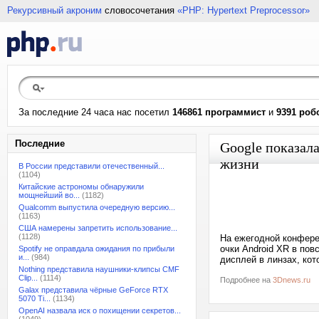
Рекурсивный акроним
словосочетания
«PHP: Hypertext Preprocessor»
За последние 24 часа нас посетил
146861 программист
и
9391 роб
Последние
Google показала
жизни
В России представили отечественный...
(1104)
Китайские астрономы обнаружили
мощнейший во...
(1182)
Qualcomm выпустила очередную версию...
(1163)
США намерены запретить использование...
(1128)
На ежегодной конферен
очки Android XR в пов
Spotify не оправдала ожидания по прибыли
и...
(984)
дисплей в линзах, кот
Nothing представила наушники-клипсы CMF
Clip...
(1114)
Подробнее на
3Dnews.ru
Galax представила чёрные GeForce RTX
5070 Ti...
(1134)
OpenAI назвала иск о похищении секретов...