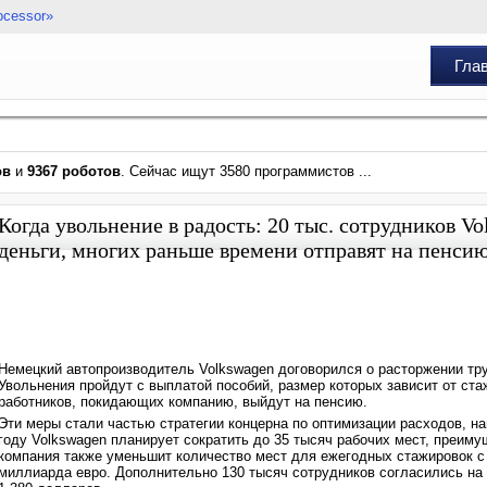
ocessor»
Гла
ов
и
9367 роботов
. Сейчас ищут 3580 программистов ...
Когда увольнение в радость: 20 тыс. сотрудников V
деньги, многих раньше времени отправят на пенси
Немецкий автопроизводитель Volkswagen договорился о расторжении тру
Увольнения пройдут с выплатой пособий, размер которых зависит от ста
работников, покидающих компанию, выйдут на пенсию.
Эти меры стали частью стратегии концерна по оптимизации расходов, на
году Volkswagen планирует сократить до 35 тысяч рабочих мест, преиму
компания также уменьшит количество мест для ежегодных стажировок с 1
миллиарда евро. Дополнительно 130 тысяч сотрудников согласились на 