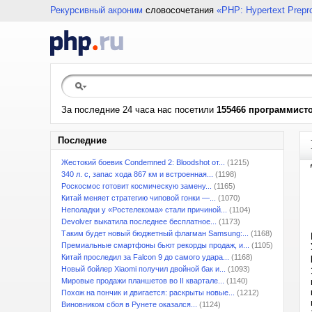
Рекурсивный акроним
словосочетания
«PHP: Hypertext Prepr
За последние 24 часа нас посетили
155466 программист
Последние
Жестокий боевик Condemned 2: Bloodshot от...
(1215)
340 л. с, запас хода 867 км и встроенная...
(1198)
Роскосмос готовит космическую замену...
(1165)
Китай меняет стратегию чиповой гонки —...
(1070)
Неполадки у «Ростелекома» стали причиной...
(1104)
Devolver выкатила последнее бесплатное...
(1173)
Таким будет новый бюджетный флагман Samsung:...
(1168)
Премиальные смартфоны бьют рекорды продаж, и...
(1105)
Китай проследил за Falcon 9 до самого удара...
(1168)
Новый бойлер Xiaomi получил двойной бак и...
(1093)
Мировые продажи планшетов во II квартале...
(1140)
Похож на пончик и двигается: раскрыты новые...
(1212)
Виновником сбоя в Рунете оказался...
(1124)