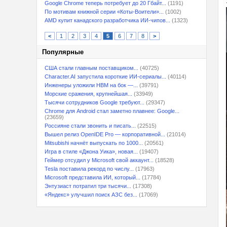
Google Chrome теперь потребует до 20 Гбайт...
(1191)
По мотивам книжной серии «Коты-Воители»...
(1002)
AMD купит канадского разработчика ИИ-чипов...
(1323)
<
1
2
3
4
5
6
7
8
>
Популярные
США стали главным поставщиком...
(40725)
Character.AI запустила короткие ИИ-сериалы...
(40114)
Инженеры уложили HBM на бок —...
(39791)
Морские сражения, крупнейшая...
(33949)
Тысячи сотрудников Google требуют...
(29347)
Chrome для Android стал заметно плавнее: Google...
(23659)
Россияне стали звонить и писать...
(22515)
Вышел релиз OpenIDE Pro — корпоративной...
(21014)
Mitsubishi начнёт выпускать по 1000...
(20561)
Игра в стиле «Джона Уика», новая...
(19407)
Геймер отсудил у Microsoft свой аккаунт...
(18528)
Tesla поставила рекорд по числу...
(17963)
Microsoft представила ИИ, который...
(17784)
Энтузиаст потратил три тысячи...
(17308)
«Яндекс» улучшил поиск АЗС без...
(17069)