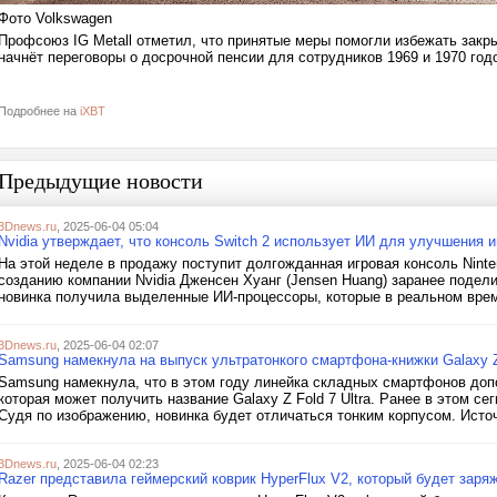
Фото Volkswagen
Профсоюз IG Metall отметил, что принятые меры помогли избежать закр
начнёт переговоры о досрочной пенсии для сотрудников 1969 и 1970 год
Подробнее на
iXBT
Предыдущие новости
3Dnews.ru
, 2025-06-04 05:04
Nvidia утверждает, что консоль Switch 2 использует ИИ для улучшения и
На этой неделе в продажу поступит долгожданная игровая консоль Ninten
созданию компании Nvidia Дженсен Хуанг (Jensen Huang) заранее подел
новинка получила выделенные ИИ-процессоры, которые в реальном врем
3Dnews.ru
, 2025-06-04 02:07
Samsung намекнула на выпуск ультратонкого смартфона-книжки Galaxy Z 
Samsung намекнула, что в этом году линейка складных смартфонов до
которая может получить название Galaxy Z Fold 7 Ultra. Ранее в этом 
Судя по изображению, новинка будет отличаться тонким корпусом. Источ
3Dnews.ru
, 2025-06-04 02:23
Razer представила геймерский коврик HyperFlux V2, который будет зар