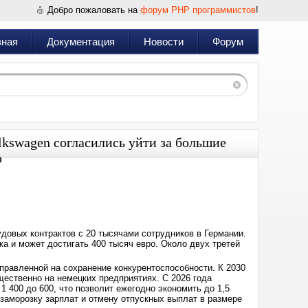
Добро пожаловать на
форум PHP программистов
!
вная
Документация
Новости
Форум
olkswagen согласились уйти за большие
ю
Дата:
2025-
06-
04
06:29
довых контрактов с 20 тысячами сотрудников в Германии.
жа и может достигать 400 тысяч евро. Около двух третей
правленной на сохранение конкурентоспособности. К 2030
щественно на немецких предприятиях. С 2026 года
 400 до 600, что позволит ежегодно экономить до 1,5
заморозку зарплат и отмену отпускных выплат в размере