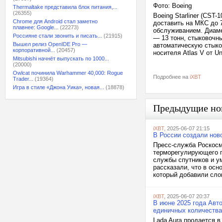
Фото: Boeing
Thermaltake представила блок питания,...
(26355)
Boeing Starliner (CST
Chrome для Android стал заметно
доставить на МКС до 
плавнее: Google...
(22273)
обслуживанием. Диаме
Россияне стали звонить и писать...
(21915)
— 13 тонн, стыковочны
Вышел релиз OpenIDE Pro —
автоматическую стыков
корпоративной...
(20457)
носителя Atlas V от Un
Mitsubishi начнёт выпускать по 1000...
(20000)
Owlcat починила Warhammer 40,000: Rogue
Подробнее на
iXBT
Trader...
(19364)
Игра в стиле «Джона Уика», новая...
(18878)
Предыдущие но
iXBT
, 2025-06-07 21:15
В России создали нов
Пресс-служба Роскосм
терморегулирующего п
службы спутников и у
рассказали, что в ос
который добавили слои
iXBT
, 2025-06-07 20:37
В июне 2025 года Авт
единичных количеств
Lada Aura продается в