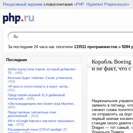
Рекурсивный акроним
словосочетания
«PHP: Hypertext Preprocessor»
За последние 24 часа нас посетили
133511 программистов
и
9284 
Последние
Корабль Boeing 
и не факт, что 
Adobe выпустила плагин, который добавляет
70...
(463)
Богатым будет тяжелее: Caviar утяжелила...
(453)
«Я просто хотел попасть в игру»: актёр...
(411)
Представлен игровой 31,5-дюймовый
изогнутый...
(636)
Национальное управле
«Экстраординарно жестокая» игра Machine...
заявило в пятницу, чт
(607)
сможет снова полетет
Представлены элегантные очки
ли отправлять на борт
дополненной...
(613)
первый экипаж космич
ИИ в «Google Картах» научился заказывать
станции около девяти
еду...
(575)
Dragon — тот самый,
о
Расширенный показ GTA VI пройдёт 27
Дональда Трампа.