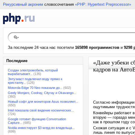
Рекурсивный акроним
словосочетания
«PHP: Hypertext Preprocessor»
За последние 24 часа нас посетили
165898 программистов
и
9298 
Последние
«Даже узбеки с
кадров на АвтоВ
Создан электромобиль, который
вырабатывает...
(135)
Энтузиаст подключил воду прямо к
кристаллу...
(126)
Motorola Edge 70 Neo показали до...
(602)
Geely Monjaro, Coolray, Cityray и Okavango...
(360)
Новый софт для мониторов Asus позволяет...
Согласно информации 
(650)
ощутимыми трудностя
Intel показала своё видение космических...
Конвейеры работают в 
(724)
вторую — гораздо мен
Google готовит функцию Conversation
как в прошлом году с
Capture...
(685)
Схожая ситуация и с V
Nvidia инвестирует $3 млрд во владельца...
(699)
лишь линия по выпуску