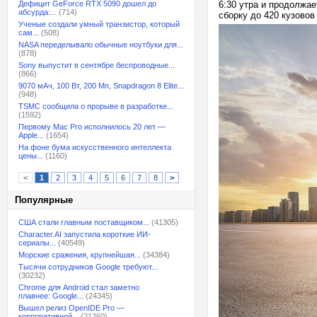
Дефицит GeForce RTX 5090 дошел до
6:30 утра и продолжа
абсурда:...
(714)
сборку до 420 кузовов
Ученые создали умный транзистор, который
сам...
(508)
NASA переделывало обычные ноутбуки для...
(878)
Sony выпустит в сентябре беспроводные...
(866)
9070 мАч, 100 Вт, 200 Мп, Snapdragon 8 Elite...
(948)
TSMC сообщила о прорыве в разработке...
(1592)
Первому Mac Pro исполнилось 20 лет —
Apple...
(1654)
На фоне бума искусственного интеллекта
цены...
(1160)
<
1
2
3
4
5
6
7
8
>
Популярные
США стали главным поставщиком...
(41305)
Character.AI запустила короткие ИИ-
сериалы...
(40549)
Морские сражения, крупнейшая...
(34384)
Тысячи сотрудников Google требуют...
(30232)
Chrome для Android стал заметно
плавнее: Google...
(24345)
Вышел релиз OpenIDE Pro —
корпоративной...
(21260)