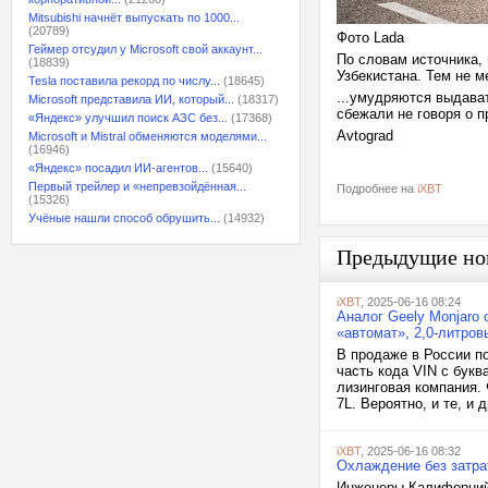
Mitsubishi начнёт выпускать по 1000...
(20789)
Фото Lada
Геймер отсудил у Microsoft свой аккаунт...
По словам источника,
(18839)
Узбекистана. Тем не м
Tesla поставила рекорд по числу...
(18645)
...умудряются выдава
Microsoft представила ИИ, который...
(18317)
сбежали не говоря о п
«Яндекс» улучшил поиск АЗС без...
(17368)
Avtograd
Microsoft и Mistral обменяются моделями...
(16946)
«Яндекс» посадил ИИ-агентов...
(15640)
Первый трейлер и «непревзойдённая...
Подробнее на
iXBT
(15326)
Учёные нашли способ обрушить...
(14932)
Предыдущие но
iXBT
, 2025-06-16 08:24
Аналог Geely Monjaro 
«автомат», 2,0-литро
В продаже в России по
часть кода VIN с бук
лизинговая компания. 
7L. Вероятно, и те, и
iXBT
, 2025-06-16 08:32
Охлаждение без затра
Инженеры Калифорнийс