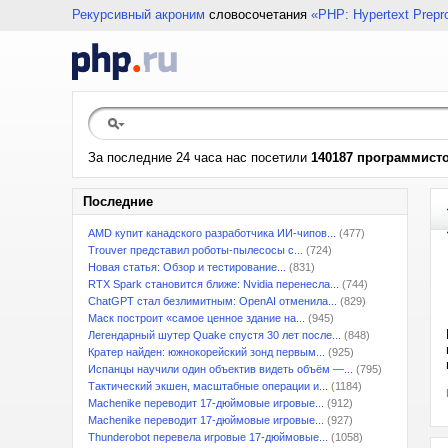
Рекурсивный акроним
словосочетания
«PHP: Hypertext Prepr
За последние 24 часа нас посетили
140187 программист
Последние
AMD купит канадского разработчика ИИ-чипов...
(477)
Trouver представил роботы-пылесосы с...
(724)
Новая статья: Обзор и тестирование...
(831)
RTX Spark становится ближе: Nvidia перенесла...
(744)
ChatGPT стал безлимитным: OpenAI отменила...
(829)
Маск построит «самое ценное здание на...
(945)
Легендарный шутер Quake спустя 30 лет после...
(848)
Кратер найден: южнокорейский зонд первым...
(925)
Испанцы научили один объектив видеть объём —...
(795)
Тактический экшен, масштабные операции и...
(1184)
Machenike переводит 17-дюймовые игровые...
(912)
Machenike переводит 17-дюймовые игровые...
(927)
Thunderobot перевела игровые 17-дюймовые...
(1058)