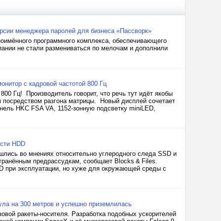
ерсии менеджера паролей для бизнеса «Пассворк»
ноимённого программного комплекса, обеспечивающего
пании не стали размениваться по мелочам и дополнили
онитор с кадровой частотой 800 Гц
00 Гц! Производитель говорит, что речь тут идёт якобы
м посредством разгона матрицы. Новый дисплей сочетает
панель HKC FSA VA, 1152-зонную подсветку miniLED,
ости HDD
 сошлись во мнениях относительно углеродного следа SSD и
ранённым предрассудкам, сообщает Blocks & Files.
DD при эксплуатации, но хуже для окружающей среды с
ула на 300 метров и успешно приземлилась
овой ракеты-носителя. Разработка подобных ускорителей