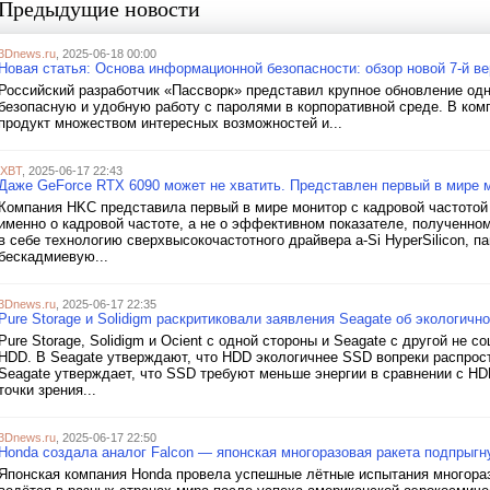
Предыдущие новости
3Dnews.ru
, 2025-06-18 00:00
Новая статья: Основа информационной безопасности: обзор новой 7-й в
Российский разработчик «Пассворк» представил крупное обновление од
безопасную и удобную работу с паролями в корпоративной среде. В ком
продукт множеством интересных возможностей и...
iXBT
, 2025-06-17 22:43
Даже GeForce RTX 6090 может не хватить. Представлен первый в мире м
Компания HKC представила первый в мире монитор с кадровой частотой 8
именно о кадровой частоте, а не о эффективном показателе, полученно
в себе технологию сверхвысокочастотного драйвера a-Si HyperSilicon, 
бескадмиевую...
3Dnews.ru
, 2025-06-17 22:35
Pure Storage и Solidigm раскритиковали заявления Seagate об экологичн
Pure Storage, Solidigm и Ocient с одной стороны и Seagate с другой не
HDD. В Seagate утверждают, что HDD экологичнее SSD вопреки распрост
Seagate утверждает, что SSD требуют меньше энергии в сравнении с H
точки зрения...
3Dnews.ru
, 2025-06-17 22:50
Honda создала аналог Falcon — японская многоразовая ракета подпрыгн
Японская компания Honda провела успешные лётные испытания многораз