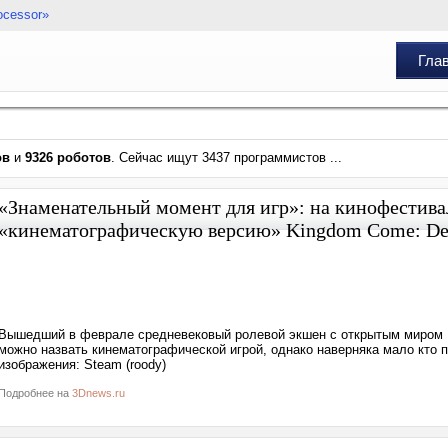
ocessor»
Гла
ов
и
9326 роботов
. Сейчас ищут 3437 программистов ...
«Знаменательный момент для игр»: на кинофестива
«кинематографическую версию» Kingdom Come: Del
Вышедший в феврале средневековый ролевой экшен с открытым миром Ki
можно назвать кинематографической игрой, однако наверняка мало кто 
изображения: Steam (roody)
Подробнее на
3Dnews.ru