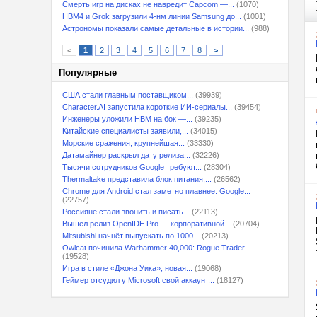
Смерть игр на дисках не навредит Capcom —...
(1070)
HBM4 и Grok загрузили 4-нм линии Samsung до...
(1001)
Астрономы показали самые детальные в истории...
(988)
<
1
2
3
4
5
6
7
8
>
Популярные
США стали главным поставщиком...
(39939)
Character.AI запустила короткие ИИ-сериалы...
(39454)
Инженеры уложили HBM на бок —...
(39235)
Китайские специалисты заявили,...
(34015)
Морские сражения, крупнейшая...
(33330)
Датамайнер раскрыл дату релиза...
(32226)
Тысячи сотрудников Google требуют...
(28304)
Thermaltake представила блок питания,...
(26562)
Chrome для Android стал заметно плавнее: Google...
(22757)
Россияне стали звонить и писать...
(22113)
Вышел релиз OpenIDE Pro — корпоративной...
(20704)
Mitsubishi начнёт выпускать по 1000...
(20213)
Owlcat починила Warhammer 40,000: Rogue Trader...
(19528)
Игра в стиле «Джона Уика», новая...
(19068)
Геймер отсудил у Microsoft свой аккаунт...
(18127)