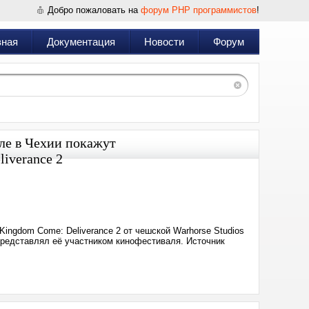
Добро пожаловать на
форум PHP программистов
!
вная
Документация
Новости
Форум
ле в Чехии покажут
iverance 2
Дата:
2025-
06-
17
23:51
ngdom Come: Deliverance 2 от чешской Warhorse Studios
представлял её участником кинофестиваля. Источник