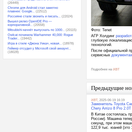
(26449)
Chrome для Android стал заметно
плавнее: Google...
(22512)
Россияне стали звонить и писать...
(22024)
Вышел релиз OpenIDE Pro —
корпоративной...
(20558)
Фото: Tenet
Mitsubishi начнёт выпускать по 1000...
(20115)
Owlcat починила Warhammer 40,000: Rogue
АГР Холдинг
разработ
Trader...
(19442)
глубокую локализацию
Игра в стиле «Джона Уика», новая...
(18978)
технологий.
Геймер отсудил у Microsoft свой аккаунт...
После официальной пр
(18028)
сервисных
документах
Подробнее на
iXBT
Предыдущие но
iXBT
, 2025-06-19 16:19
Заменитель Toyota Ca
Chery Arrizo 8 Pro 2.0T
В Китае состоялась пр
России). Машина теперь
секунд, при этом маши
122,9 тыс. юаней (это 