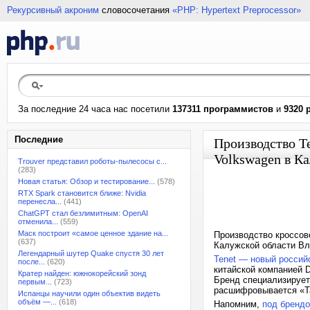
Рекурсивный акроним
словосочетания
«PHP: Hypertext Preprocessor»
За последние 24 часа нас посетили
137311 программистов
и
9320 
Последние
Производство T
Volkswagen в Ка
Trouver представил роботы-пылесосы с...
(283)
Новая статья: Обзор и тестирование...
(578)
RTX Spark становится ближе: Nvidia
перенесла...
(441)
ChatGPT стал безлимитным: OpenAI
отменила...
(559)
Маск построит «самое ценное здание на...
Производство кроссове
(637)
Калужской области В
Легендарный шутер Quake спустя 30 лет
Tenet — новый россий
после...
(620)
китайской компанией D
Кратер найден: южнокорейский зонд
Бренд специализирует
первым...
(723)
расшифровывается «Ta
Испанцы научили один объектив видеть
объём —...
(618)
Напомним,
под брендо