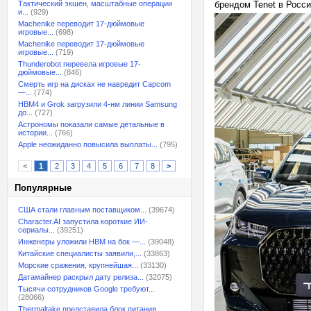
Тактический экшен, масштабные операции
брендом Tenet в Росси
и...
(929)
Machenike переводит 17-дюймовые
игровые...
(698)
Machenike переводит 17-дюймовые
игровые...
(719)
Thunderobot перевела игровые 17-
дюймовые...
(846)
Смерть игр на дисках не навредит Capcom
—...
(774)
HBM4 и Grok загрузили 4-нм линии Samsung
до...
(727)
Астрономы показали самые детальные в
истории...
(766)
Apple неожиданно повысила выплаты...
(795)
<
1
2
3
4
5
6
7
8
>
Популярные
США стали главным поставщиком...
(39674)
Character.AI запустила короткие ИИ-
сериалы...
(39251)
Инженеры уложили HBM на бок —...
(39048)
Китайские специалисты заявили,...
(33863)
Морские сражения, крупнейшая...
(33130)
Датамайнер раскрыл дату релиза...
(32075)
Тысячи сотрудников Google требуют...
(28066)
Thermaltake представила блок питания,...